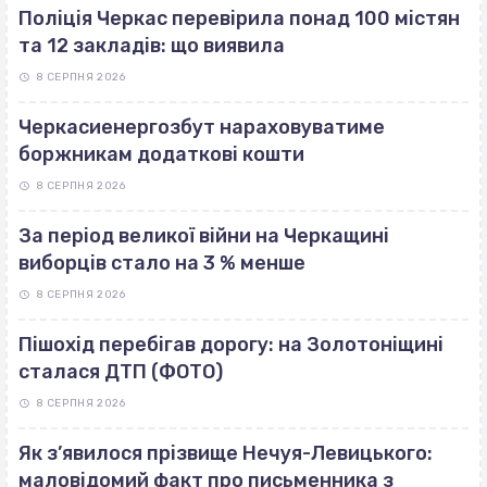
Поліція Черкас перевірила понад 100 містян
та 12 закладів: що виявила
8 СЕРПНЯ 2026
Черкасиенергозбут нараховуватиме
боржникам додаткові кошти
8 СЕРПНЯ 2026
За період великої війни на Черкащині
виборців стало на 3 % менше
8 СЕРПНЯ 2026
Пішохід перебігав дорогу: на Золотоніщині
сталася ДТП (ФОТО)
8 СЕРПНЯ 2026
Як з’явилося прізвище Нечуя-Левицького:
маловідомий факт про письменника з