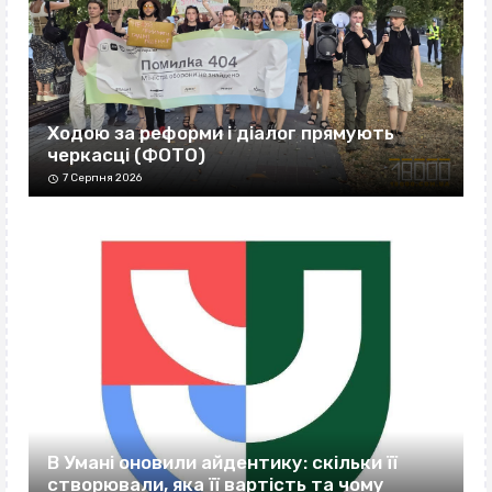
Ходою за реформи і діалог прямують
черкасці (ФОТО)
7 Серпня 2026
В Умані оновили айдентику: скільки її
створювали, яка її вартість та чому