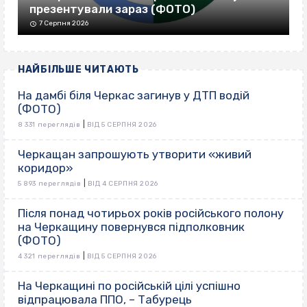
презентували зараз (ФОТО)
7 Серпня 2026
НАЙБІЛЬШЕ ЧИТАЮТЬ
На дамбі біля Черкас загинув у ДТП водій
(ФОТО)
|
8 331 переглядів
ВІД 5 СЕРПНЯ 2026
Черкащан запрошують утворити «живий
коридор»
|
5 893 переглядів
ВІД 4 СЕРПНЯ 2026
Після понад чотирьох років російського полону
на Черкащину повернувся підполковник
(ФОТО)
|
4 321 переглядів
ВІД 5 СЕРПНЯ 2026
На Черкащині по російській цілі успішно
відпрацювала ППО, – Табурець