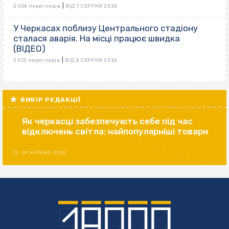
|
2 634 переглядів
ВІД 7 СЕРПНЯ 2026
У Черкасах поблизу Центрального стадіону
сталася аварія. На місці працює швидка
(ВІДЕО)
|
2 573 переглядів
ВІД 4 СЕРПНЯ 2026
ВИБІР РЕДАКЦІЇ
Як черкасці забезпечують себе під час
відключень світла: найпопулярніші товари
29 ЧЕРВНЯ 2026