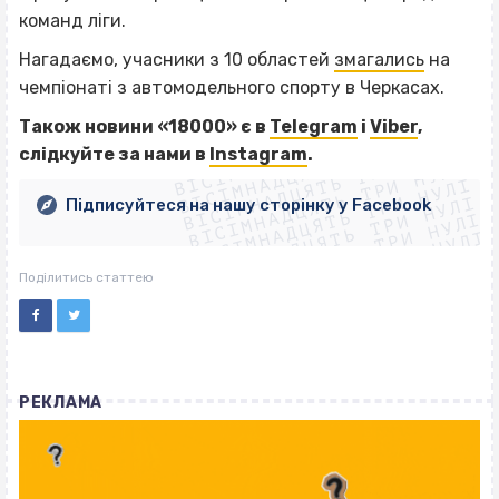
команд ліги.
Нагадаємо, учасники з 10 областей
змагались
на
чемпіонаті з автомодельного спорту в Черкасах.
ВІСІМНАДЦЯТЬ ТРИ НУЛІ
Також новини «18000» є в
Telegram
і
Viber
,
ВІСІМНАДЦЯТЬ ТРИ НУЛІ
ВІСІМНАДЦЯТЬ ТРИ НУЛІ
слі
дкуйте за нами в
Instagram
.
ВІСІМНАДЦЯТЬ ТРИ НУЛІ
ВІСІМНАДЦЯТЬ ТРИ НУЛІ
ВІСІМНАДЦЯТЬ ТРИ НУЛІ
Підписуйтеся на нашу сторінку у Facebook
ВІСІМНАДЦЯТЬ ТРИ НУЛІ
ВІСІМНАДЦЯТЬ ТРИ НУЛІ
Поділитись статтею
РЕКЛАМА