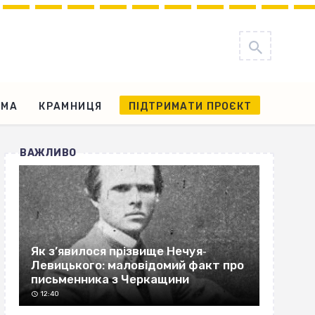
АМА
КРАМНИЦЯ
ПІДТРИМАТИ ПРОЄКТ
ВАЖЛИВО
Як з’явилося прізвище Нечуя‐
Левицького: маловідомий факт про
письменника з Черкащини
12:40