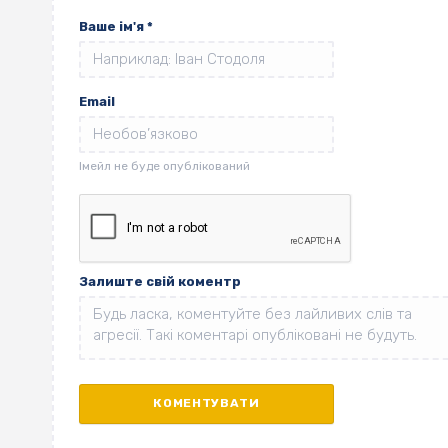
Ваше ім'я
*
Email
Залиште свій коментр