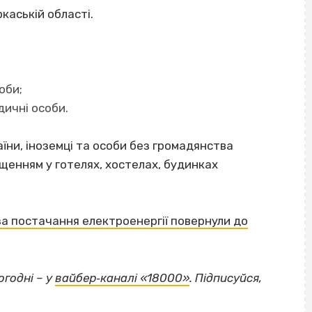
каській області.
оби;
ичні особи.
їни, іноземці та особи без громадянства
енням у готелях, хостелах, будинках
за постачання електроенергії повернули до
огодні – у
вайбер‐каналі «18000»
. Підписуйся,
ВІСІМНАДЦЯТЬ ТРИ НУЛІ