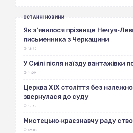
ОСТАННІ НОВИНИ
Як з’явилося прізвище Нечуя‐Лев
письменника з Черкащини
12:40
У Смілі після наїзду вантажівки 
11:09
Церква ХІХ століття без належно
звернулася до суду
10:30
Мистецько‐краєзнавчу раду ство
09:00