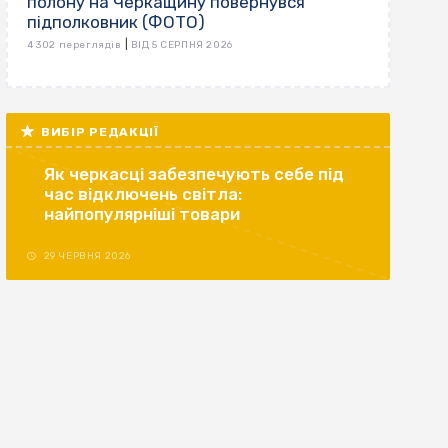
полону на Черкащину повернувся
підполковник (ФОТО)
|
4 302 переглядів
ВІД 5 СЕРПНЯ 2026
ВИБІР РЕДАКЦІЇ
Як черкасці забезпечують себе під
час відключень світла:
найпопулярніші товари
29 ЧЕРВНЯ 2026