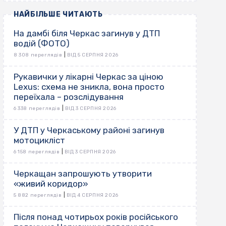
НАЙБІЛЬШЕ ЧИТАЮТЬ
На дамбі біля Черкас загинув у ДТП
водій (ФОТО)
|
8 308 переглядів
ВІД 5 СЕРПНЯ 2026
Рукавички у лікарні Черкас за ціною
Lexus: схема не зникла, вона просто
переїхала – розслідування
|
6 338 переглядів
ВІД 3 СЕРПНЯ 2026
У ДТП у Черкаському районі загинув
мотоцикліст
|
6 158 переглядів
ВІД 3 СЕРПНЯ 2026
Черкащан запрошують утворити
«живий коридор»
|
5 882 переглядів
ВІД 4 СЕРПНЯ 2026
Після понад чотирьох років російського