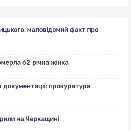
ицького: маловідомий факт про
померла 62‐річна жінка
ї документації: прокуратура
рили на Черкащині