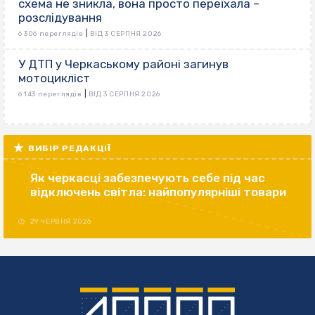
схема не зникла, вона просто переїхала –
розслідування
|
6 306 переглядів
ВІД 3 СЕРПНЯ 2026
У ДТП у Черкаському районі загинув
мотоцикліст
|
6 143 переглядів
ВІД 3 СЕРПНЯ 2026
ВИБІР РЕДАКЦІЇ
Як черкасці забезпечують себе під час
відключень світла: найпопулярніші товари
29 ЧЕРВНЯ 2026