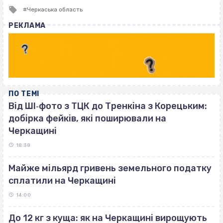
Tagged
Черкаська область
with
РЕКЛАМА
ПО ТЕМІ
Від ШІ‐фото з ТЦК до Тренкіна з Корецьким:
добірка фейків, які поширювали на
Черкащині
18:38
Майже мільярд гривень земельного податку
сплатили на Черкащині
14:00
До 12 кг з куща: як на Черкащині вирощують