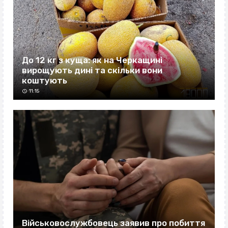
До 12 кг з куща: як на Черкащині
вирощують дині та скільки вони
коштують
11:15
Військовослужбовець заявив про побиття