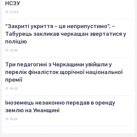
НСЗУ
17:02
“Закриті укриття – це неприпустимо”, –
Табурець закликав черкащан звертатися у
поліцію
16:35
Три педагогині з Черкащини увійшли у
перелік фіналісток щорічної національної
премії
16:22
Іноземець незаконно передав в оренду
землю на Уманщині
15:59