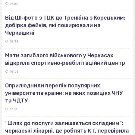
19:00
Від ШІ‐фото з ТЦК до Тренкіна з Корецьким:
добірка фейків, які поширювали на
Черкащині
18:38
Мати загиблого військового у Черкасах
відкрила спортивно‐реабілітаційний центр
18:05
Оприлюднили перелік популярних
університетів країни: на яких позиціях ЧНУ
та ЧДТУ
17:33
“Шлях до послуги залишається складним”:
черкаські лікарні, де роблять КТ, перевірила