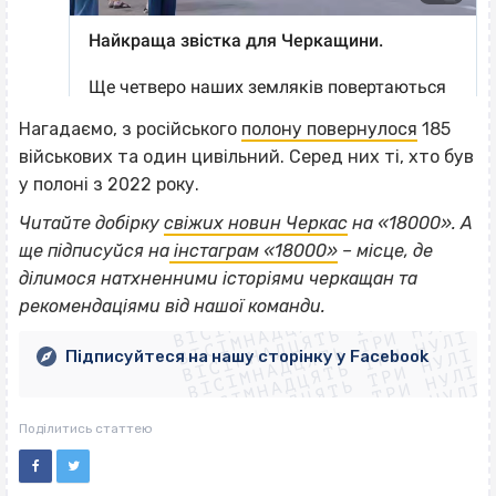
Нагадаємо, з російського
полону повернулося
185
військових та один цивільний. Серед них ті, хто був
у полоні з 2022 року.
Читайте добірку
свіжих новин Черкас
на «18000». А
ще підписуйся на
інстаграм «18000»
– місце, де
ВІСІМНАДЦЯТЬ ТРИ НУЛІ
ділимося натхненними історіями черкащан та
ВІСІМНАДЦЯТЬ ТРИ НУЛІ
ВІСІМНАДЦЯТЬ ТРИ НУЛІ
рекомендаціями від нашої команди.
ВІСІМНАДЦЯТЬ ТРИ НУЛІ
ВІСІМНАДЦЯТЬ ТРИ НУЛІ
ВІСІМНАДЦЯТЬ ТРИ НУЛІ
Підписуйтеся на нашу сторінку у Facebook
ВІСІМНАДЦЯТЬ ТРИ НУЛІ
ВІСІМНАДЦЯТЬ ТРИ НУЛІ
Поділитись статтею