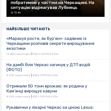
побратимом у частині на Черкащині. На
ситуацію відреагував Лубінець
10:44
НАЙБІЛЬШЕ ЧИТАЮТЬ
«Маракуя росте, як бур’ян»: садівник із
Черкащини розповів секрети вирощування
екзотики
|
14 386 переглядів
ВІД 2 СЕРПНЯ 2026
На дамбі біля Черкас загинув у ДТП водій
(ФОТО)
|
8 202 переглядів
ВІД 5 СЕРПНЯ 2026
Отримали 50 тонн врожаю: як родина у
Кам’янці вирощує кавуни
|
8 024 переглядів
ВІД 1 СЕРПНЯ 2026
Рукавички у лікарні Черкас за ціною Lexus: