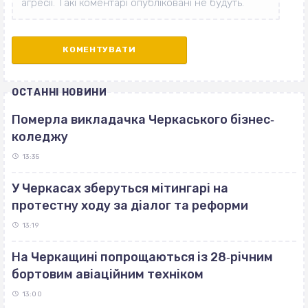
ОСТАННІ НОВИНИ
Померла викладачка Черкаського бізнес‐
коледжу
13:35
У Черкасах зберуться мітингарі на
протестну ходу за діалог та реформи
13:19
На Черкащині попрощаються із 28‐річним
бортовим авіаційним техніком
13:00