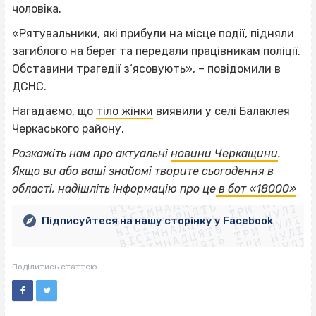
чоловіка.
«Рятувальники, які прибули на місце події, підняли
загиблого на берег та передали працівникам поліції.
Обставини трагедії з‘ясовують», – повідомили в
ДСНС.
Нагадаємо, що
тіло жінки
виявили у селі Балаклея
Черкаського району.
Розкажіть нам про актуальні
новини Черкащини
.
ВІСІМНАДЦЯТЬ ТРИ НУЛІ
Якщо
ви або ваші знайомі творите сьогодення в
ВІСІМНАДЦЯТЬ ТРИ НУЛІ
ВІСІМНАДЦЯТЬ ТРИ НУЛІ
області, надішліть інформацію про це
в бот «18000»
ВІСІМНАДЦЯТЬ ТРИ НУЛІ
ВІСІМНАДЦЯТЬ ТРИ НУЛІ
ВІСІМНАДЦЯТЬ ТРИ НУЛІ
Підписуйтеся на нашу сторінку у Facebook
ВІСІМНАДЦЯТЬ ТРИ НУЛІ
ВІСІМНАДЦЯТЬ ТРИ НУЛІ
Поділитись статтею