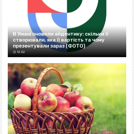
В Умані оновили айдентику: скільки її
створювали, яка її вартість та чому
презентували зараз (ФОТО)
12:02