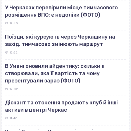
У Черкасах перевірили місце тимчасового
розміщення ВПО: є недоліки (ФОТО)
12:40
Поїзди, які курсують через Черкащину на
захід, тимчасово змінюють маршрут
12:22
В Умані оновили айдентику: скільки її
створювали, яка її вартість та чому
презентували зараз (ФОТО)
12:02
Діскант та оточення продають клуб й інші
активи в центрі Черкас
11:40