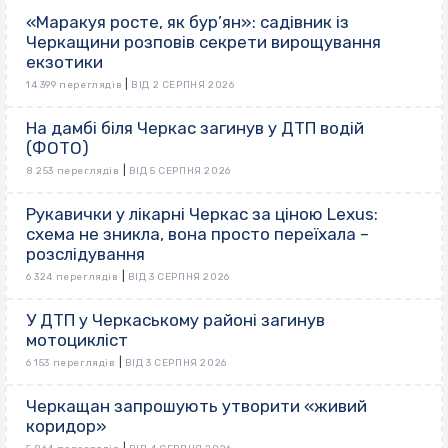
«Маракуя росте, як бур’ян»: садівник із
Черкащини розповів секрети вирощування
екзотики
|
14 399 переглядів
ВІД 2 СЕРПНЯ 2026
На дамбі біля Черкас загинув у ДТП водій
(ФОТО)
|
8 253 переглядів
ВІД 5 СЕРПНЯ 2026
Рукавички у лікарні Черкас за ціною Lexus:
схема не зникла, вона просто переїхала –
розслідування
|
6 324 переглядів
ВІД 3 СЕРПНЯ 2026
У ДТП у Черкаському районі загинув
мотоцикліст
|
6 153 переглядів
ВІД 3 СЕРПНЯ 2026
Черкащан запрошують утворити «живий
коридор»