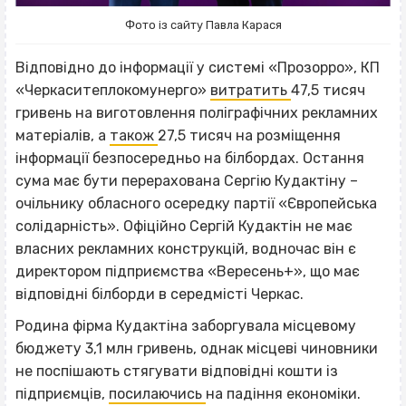
Фото із сайту Павла Карася
Відповідно до інформації у системі «Прозорро», КП
«Черкаситеплокомунерго»
витратить
47,5 тисяч
гривень на виготовлення поліграфічних рекламних
матеріалів, а
також
27,5 тисяч на розміщення
інформації безпосередньо на білбордах. Остання
сума має бути перерахована Сергію Кудактіну –
очільнику обласного осередку партії «Європейська
солідарність». Офіційно Сергій Кудактін не має
власних рекламних конструкцій, водночас він є
директором підприємства «Вересень+», що має
відповідні білборди в середмісті Черкас.
Родина фірма Кудактіна заборгувала місцевому
бюджету 3,1 млн гривень, однак місцеві чиновники
не поспішають стягувати відповідні кошти із
підприємців,
посилаючись
на падіння економіки.