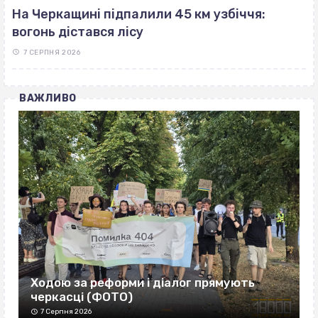
На Черкащині підпалили 45 км узбіччя:
вогонь дістався лісу
7 СЕРПНЯ 2026
ВАЖЛИВО
Ходою за реформи і діалог прямують
черкасці (ФОТО)
7 Серпня 2026