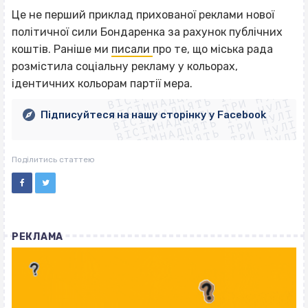
Це не перший приклад прихованої реклами нової
політичної сили Бондаренка за рахунок публічних
коштів. Раніше ми
писали
про те, що міська рада
ВІСІМНАДЦЯТЬ ТРИ НУЛІ
розмістила соціальну рекламу у кольорах,
ВІСІМНАДЦЯТЬ ТРИ НУЛІ
ВІСІМНАДЦЯТЬ ТРИ НУЛІ
ідентичних кольорам партії мера.
ВІСІМНАДЦЯТЬ ТРИ НУЛІ
ВІСІМНАДЦЯТЬ ТРИ НУЛІ
ВІСІМНАДЦЯТЬ ТРИ НУЛІ
Підписуйтеся на нашу сторінку у Facebook
ВІСІМНАДЦЯТЬ ТРИ НУЛІ
ВІСІМНАДЦЯТЬ ТРИ НУЛІ
Поділитись статтею
РЕКЛАМА