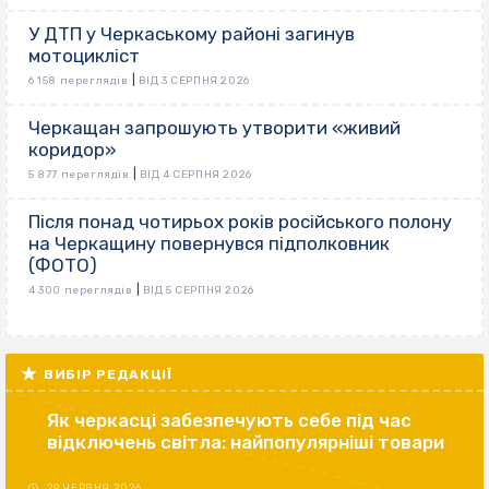
У ДТП у Черкаському районі загинув
мотоцикліст
|
6 158 переглядів
ВІД 3 СЕРПНЯ 2026
Черкащан запрошують утворити «живий
коридор»
|
5 877 переглядів
ВІД 4 СЕРПНЯ 2026
Після понад чотирьох років російського полону
на Черкащину повернувся підполковник
(ФОТО)
|
4 300 переглядів
ВІД 5 СЕРПНЯ 2026
ВИБІР РЕДАКЦІЇ
Як черкасці забезпечують себе під час
відключень світла: найпопулярніші товари
29 ЧЕРВНЯ 2026