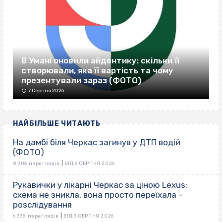
В Умані оновили айдентику: скільки її
створювали, яка її вартість та чому
презентували зараз (ФОТО)
7 Серпня 2026
НАЙБІЛЬШЕ ЧИТАЮТЬ
На дамбі біля Черкас загинув у ДТП водій
(ФОТО)
|
8 306 переглядів
ВІД 5 СЕРПНЯ 2026
Рукавички у лікарні Черкас за ціною Lexus:
схема не зникла, вона просто переїхала –
розслідування
|
6 338 переглядів
ВІД 3 СЕРПНЯ 2026