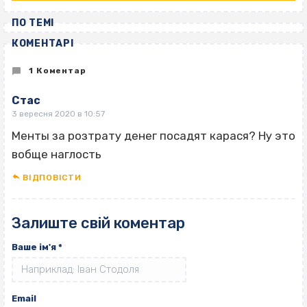
ПО ТЕМІ
КОМЕНТАРІ
1 Коментар
Стас
3 вересня 2020 в 10:57
Менты за розтрату денег посадят карася? Ну это
вобще наглость
ВІДПОВІCТИ
Залиште свій коментар
Ваше ім'я
*
Email