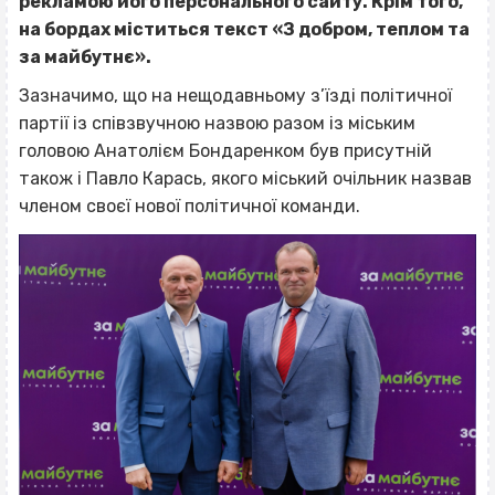
рекламою його персонального сайту. Крім того,
на бордах міститься текст «З добром, теплом та
за майбутнє».
Зазначимо, що на нещодавньому з’їзді політичної
партії із співзвучною назвою разом із міським
головою Анатолієм Бондаренком був присутній
також і Павло Карась, якого міський очільник назвав
членом своєї нової політичної команди.