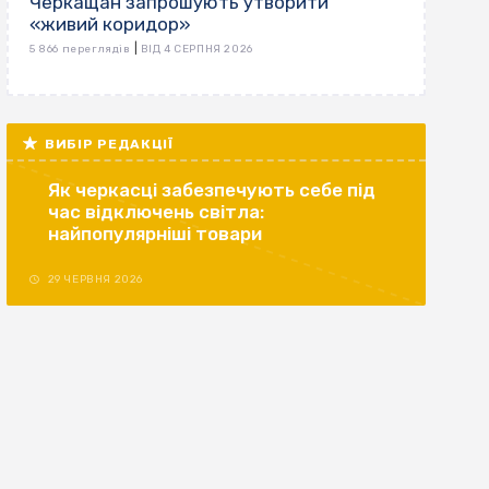
Черкащан запрошують утворити
«живий коридор»
|
5 866 переглядів
ВІД 4 СЕРПНЯ 2026
ВИБІР РЕДАКЦІЇ
Як черкасці забезпечують себе під
час відключень світла:
найпопулярніші товари
29 ЧЕРВНЯ 2026