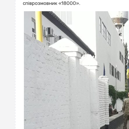
співрозмовник «18000».