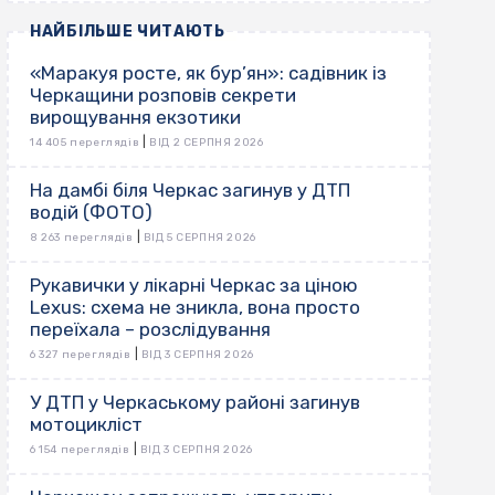
НАЙБІЛЬШЕ ЧИТАЮТЬ
«Маракуя росте, як бур’ян»: садівник із
Черкащини розповів секрети
вирощування екзотики
|
14 405 переглядів
ВІД 2 СЕРПНЯ 2026
На дамбі біля Черкас загинув у ДТП
водій (ФОТО)
|
8 263 переглядів
ВІД 5 СЕРПНЯ 2026
Рукавички у лікарні Черкас за ціною
Lexus: схема не зникла, вона просто
переїхала – розслідування
|
6 327 переглядів
ВІД 3 СЕРПНЯ 2026
У ДТП у Черкаському районі загинув
мотоцикліст
|
6 154 переглядів
ВІД 3 СЕРПНЯ 2026