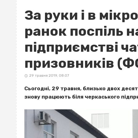
За руки і в мік
ранок поспіль 
підприємстві ч
призовників (Ф
29 травня 2019, 08:07
Сьогодні, 29 травня, близько двох десят
знову працюють біля черкаського підп