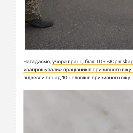
Нагадаємо,
учора вранці біля ТОВ «Юрія‐Фа
«запрошували» працівників призивного віку 
відвезли понад 10 чоловіків призивного віку.