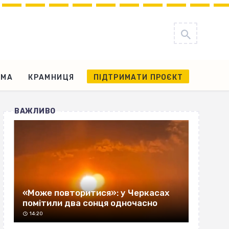
АМА
КРАМНИЦЯ
ПІДТРИМАТИ ПРОЄКТ
ВАЖЛИВО
«Може повторитися»: у Черкасах
помітили два сонця одночасно
14:20