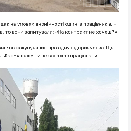
ідає на умовах анонімності один із працівників. –
, то вони запитували: «На контракт не хочеш?».
повністю «окупували» прохідну підприємства. Ще
ія‐Фарм» кажуть: це заважає працювати.