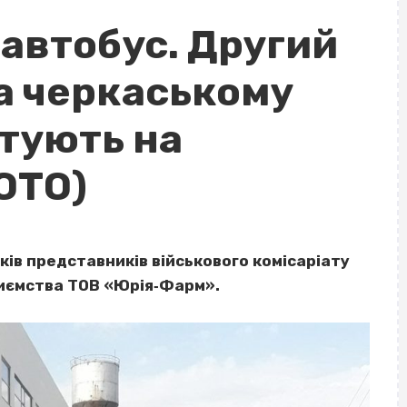
роавтобус. Другий
на черкаському
атують на
ОТО)
ків представників військового комісаріату
риємства ТОВ «Юрія‐Фарм».