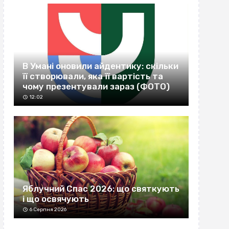
В Умані оновили айдентику: скільки
її створювали, яка її вартість та
чому презентували зараз (ФОТО)
12:02
Яблучний Спас 2026: що святкують
і що освячують
6 Серпня 2026