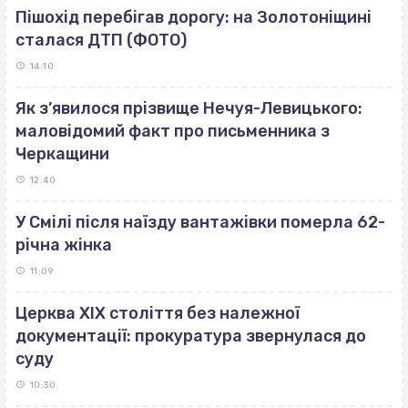
Пішохід перебігав дорогу: на Золотоніщині
сталася ДТП (ФОТО)
14:10
Як з’явилося прізвище Нечуя-Левицького:
маловідомий факт про письменника з
Черкащини
12:40
У Смілі після наїзду вантажівки померла 62-
річна жінка
11:09
Церква ХІХ століття без належної
документації: прокуратура звернулася до
суду
10:30