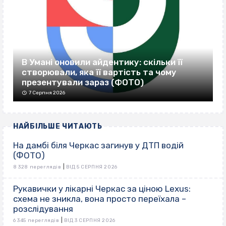
В Умані оновили айдентику: скільки її
створювали, яка її вартість та чому
презентували зараз (ФОТО)
7 Серпня 2026
НАЙБІЛЬШЕ ЧИТАЮТЬ
На дамбі біля Черкас загинув у ДТП водій
(ФОТО)
|
8 328 переглядів
ВІД 5 СЕРПНЯ 2026
Рукавички у лікарні Черкас за ціною Lexus:
схема не зникла, вона просто переїхала –
розслідування
|
6 345 переглядів
ВІД 3 СЕРПНЯ 2026