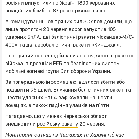
росіяни випустили по Україні 1800 керованих
авіаційних бомб та 87 ракет різних типів.
У командуванні Повітряних сил ЗСУ
повідомили
, що
лише протягом 20 червня ворог запустив 105
ударних БпЛА, дві балістичні ракети «Іскандер‐М/С‐
400» та дві аеробалістичні ракети «Кинджал».
Повітряний напад відбивали авіація, зенітні ракетні
війська, підрозділи РЕБ та безпілотних систем,
мобільні вогневі групи Сил оборони України.
За попередньою інформацією, вдалося збити або
подавити 96 цілей. Влучання балістичних ракет та
шести ударних БпЛА зафіксували на шести
локаціях, а також падіння уламків на п’яти.
Нагадаємо, що у межах Черкаської області
знешкодили
російську ракету
20 червня.
Моніторинг ситуації в Черкасах та Україні під час