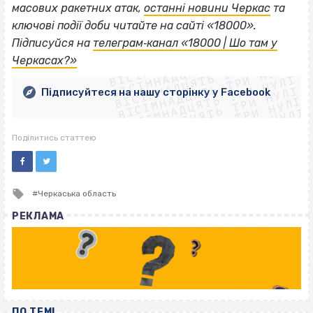
масових ракетних атак,
останні новини Черкас
та
ключові події доби читайте на сайті «18000».
ВІСІМНАДЦЯТЬ ТРИ НУЛІ
Підписуйся на
телеграм‐канал «18000 | Шо там у
ВІСІМНАДЦЯТЬ ТРИ НУЛІ
ВІСІМНАДЦЯТЬ ТРИ НУЛІ
Черкасах?»
ВІСІМНАДЦЯТЬ ТРИ НУЛІ
ВІСІМНАДЦЯТЬ ТРИ НУЛІ
ВІСІМНАДЦЯТЬ ТРИ НУЛІ
Підписуйтеся на нашу сторінку у Facebook
ВІСІМНАДЦЯТЬ ТРИ НУЛІ
ВІСІМНАДЦЯТЬ ТРИ НУЛІ
Поділитись статтею
Tagged
Черкаська область
with
РЕКЛАМА
ПО ТЕМІ