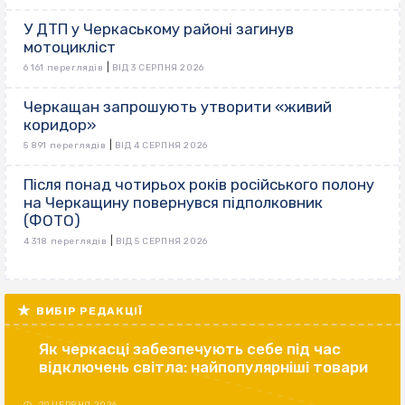
У ДТП у Черкаському районі загинув
мотоцикліст
|
6 161 переглядів
ВІД 3 СЕРПНЯ 2026
Черкащан запрошують утворити «живий
коридор»
|
5 891 переглядів
ВІД 4 СЕРПНЯ 2026
Після понад чотирьох років російського полону
на Черкащину повернувся підполковник
(ФОТО)
|
4 318 переглядів
ВІД 5 СЕРПНЯ 2026
ВИБІР РЕДАКЦІЇ
Як черкасці забезпечують себе під час
відключень світла: найпопулярніші товари