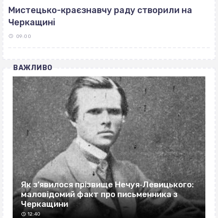
Мистецько-краєзнавчу раду створили на
Черкащині
09:00
ВАЖЛИВО
Як з’явилося прізвище Нечуя‐Левицького:
маловідомий факт про письменника з
Черкащини
12:40