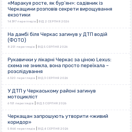
«Маракуя росте, як бур’ян»: садівник із
Черкащини розповів секрети вирощування
екзотики
|
14 397 переглядів
ВІД 2 СЕРПНЯ 2026
На дамбі біля Черкас загинув у ДТП водій
(ФОТО)
|
8 251 переглядів
ВІД 5 СЕРПНЯ 2026
Рукавички у лікарні Черкас за ціною Lexus:
схема не зникла, вона просто переїхала –
розслідування
|
6 320 переглядів
ВІД 3 СЕРПНЯ 2026
У ДТП у Черкаському районі загинув
мотоцикліст
|
6 151 переглядів
ВІД 3 СЕРПНЯ 2026
Черкащан запрошують утворити «живий
коридор»
|
5 864 переглядів
ВІД 4 СЕРПНЯ 2026