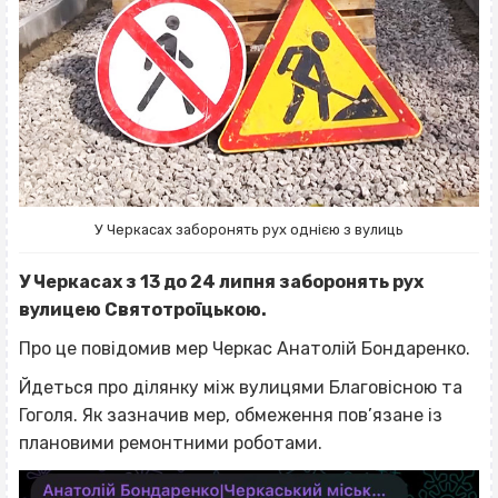
У Черкасах заборонять рух однією з вулиць
У Черкасах з 13 до 24 липня заборонять рух
вулицею Святотроїцькою.
Про це повідомив мер Черкас Анатолій Бондаренко.
Йдеться про ділянку між вулицями Благовісною та
Гоголя. Як зазначив мер, обмеження пов’язане із
плановими ремонтними роботами.