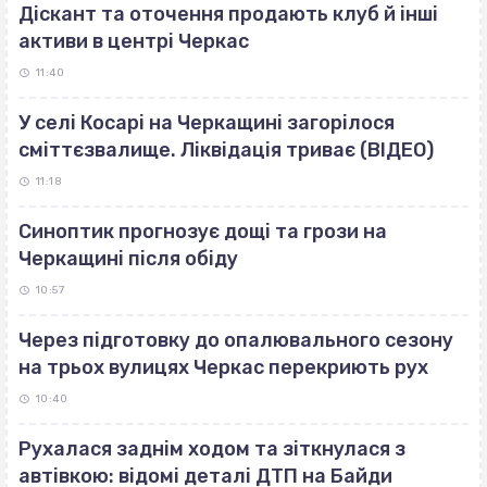
Діскант та оточення продають клуб й інші
активи в центрі Черкас
11:40
У селі Косарі на Черкащині загорілося
сміттєзвалище. Ліквідація триває (ВІДЕО)
11:18
Синоптик прогнозує дощі та грози на
Черкащині після обіду
10:57
Через підготовку до опалювального сезону
на трьох вулицях Черкас перекриють рух
10:40
Рухалася заднім ходом та зіткнулася з
автівкою: відомі деталі ДТП на Байди