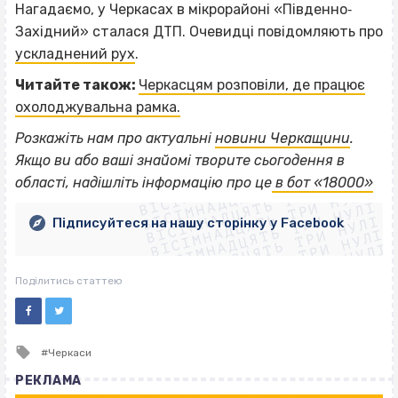
Нагадаємо, у Черкасах в мікрорайоні «Південно‐
Західний» сталася ДТП. Очевидці повідомляють про
ускладнений рух
.
Читайте також:
Черкасцям розповіли, де працює
охолоджувальна рамка.
Розкажіть нам про актуальні
новини Черкащини
.
ВІСІМНАДЦЯТЬ ТРИ НУЛІ
Якщо
ви або ваші знайомі творите сьогодення в
ВІСІМНАДЦЯТЬ ТРИ НУЛІ
ВІСІМНАДЦЯТЬ ТРИ НУЛІ
області, надішліть інформацію про це
в бот «18000»
ВІСІМНАДЦЯТЬ ТРИ НУЛІ
ВІСІМНАДЦЯТЬ ТРИ НУЛІ
ВІСІМНАДЦЯТЬ ТРИ НУЛІ
Підписуйтеся на нашу сторінку у Facebook
ВІСІМНАДЦЯТЬ ТРИ НУЛІ
ВІСІМНАДЦЯТЬ ТРИ НУЛІ
Поділитись статтею
Tagged
Черкаси
with
РЕКЛАМА