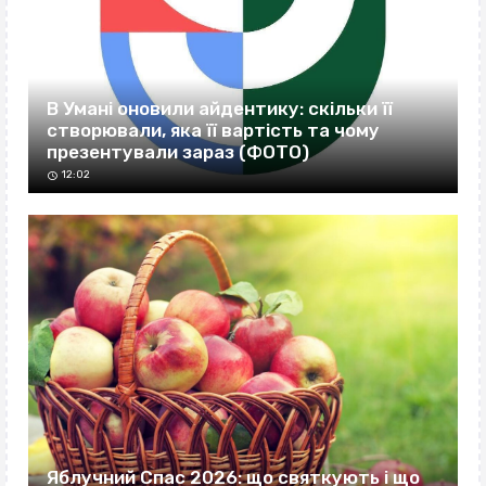
В Умані оновили айдентику: скільки її
створювали, яка її вартість та чому
презентували зараз (ФОТО)
12:02
Яблучний Спас 2026: що святкують і що