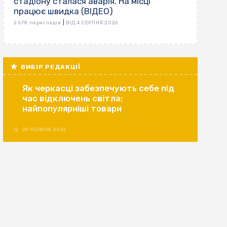
стадіону сталася аварія. На місці
працює швидка (ВІДЕО)
|
2 578 переглядів
ВІД 4 СЕРПНЯ 2026
ВИБІР РЕДАКЦІЇ
Як черкасці забезпечують себе під
час відключень світла:
найпопулярніші товари
29 ЧЕРВНЯ 2026