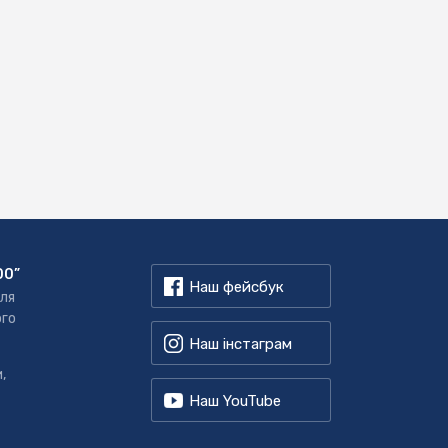
00”
Наш фейсбук
для
ого
Наш інстаграм
,
Наш YouTube