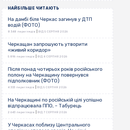
НАЙБІЛЬШЕ ЧИТАЮТЬ
На дамбі біля Черкас загинув у ДТП
водій (ФОТО)
|
8 348 переглядів
ВІД 5 СЕРПНЯ 2026
Черкащан запрошують утворити
«живий коридор»
|
5 896 переглядів
ВІД 4 СЕРПНЯ 2026
Після понад чотирьох років російського
полону на Черкащину повернувся
підполковник (ФОТО)
|
4 333 переглядів
ВІД 5 СЕРПНЯ 2026
На Черкащині по російській цілі успішно
відпрацювала ППО, – Табурець
|
2 643 переглядів
ВІД 7 СЕРПНЯ 2026
У Черкасах поблизу Центрального