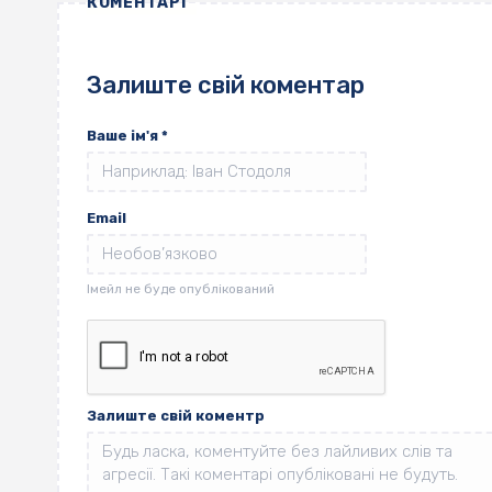
КОМЕНТАРІ
Залиште свій коментар
Ваше ім'я
*
Email
Залиште свій коментр