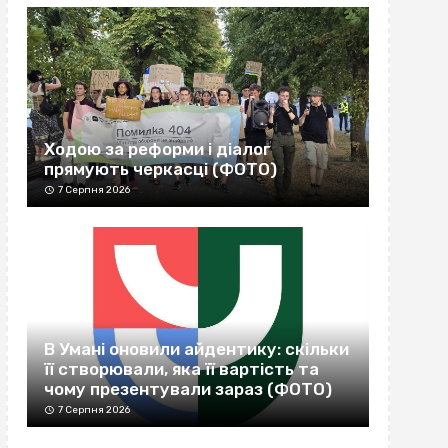
Ходою за реформи і діалог
прямують черкасці (ФОТО)
7 Серпня 2026
В Умані оновили айдентику: скільки
її створювали, яка її вартість та
чому презентували зараз (ФОТО)
7 Серпня 2026