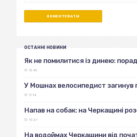
ОСТАННІ НОВИНИ
Як не помилитися із динею: пор
12:45
У Мошнах велосипедист загинув п
11:14
Напав на собак: на Черкащині р
10:27
На водоймах Черкащини від поча