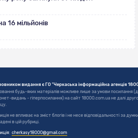
а 16 мільйонів
новником видання є ГО “Черкаська інформаційна агенція 180
ювання будь-яких матеріалів можливе лише за умови посилання (
рнет-видань - гіперпосилання) на сайт 18000.com.ua не далі друг
цу.
кція не впливає на зміст блогів і не несе відповідальності за думки
адені в цій рубриці.
кція:
cherkasy18000@gmail.com