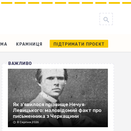
АМА
КРАМНИЦЯ
ПІДТРИМАТИ ПРОЄКТ
ВАЖЛИВО
Як з’явилося прізвище Нечуя‐
Левицького: маловідомий факт про
письменника з Черкащини
8 Серпня 2026