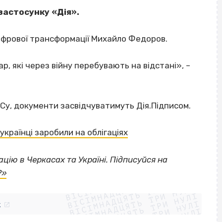
застосунку «Дія».
цифрової трансформації Михайло Федоров.
р, які через війну перебувають на відстані», –
у, документи засвідчуватимуть Дія.Підписом.
українці заробили на облігаціях
цію в Черкасах та Україні. Підписуйся на
ВІСІМНАДЦЯТЬ ТРИ НУЛІ
?»
ВІСІМНАДЦЯТЬ ТРИ НУЛІ
ВІСІМНАДЦЯТЬ ТРИ НУЛІ
ВІСІМНАДЦЯТЬ ТРИ НУЛІ
ВІСІМНАДЦЯТЬ ТРИ НУЛІ
ВІСІМНАДЦЯТЬ ТРИ НУЛІ
k