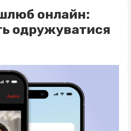
шлюб онлайн:
ть одружуватися