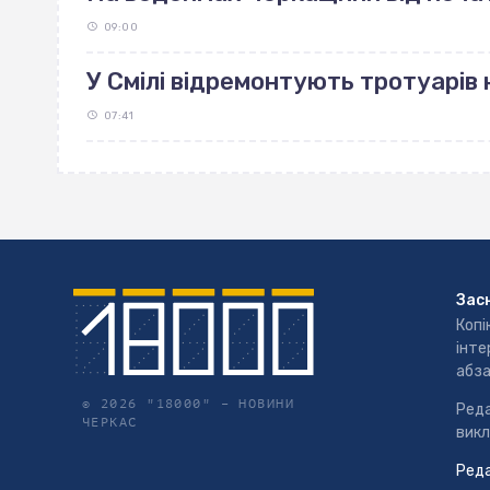
09:00
У Смілі відремонтують тротуарів н
07:41
Зас
Копі
інте
абза
© 2026 "18000" –
НОВИНИ
Реда
ЧЕРКАС
викл
Реда