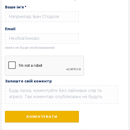
Ваше ім'я
*
Email
Залиште свій коментр