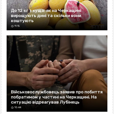
До 12 кг з куща: як на Черкащині
вирощують дині та скільки вони
коштують
11:15
Військовослужбовець заявив про побиття
побратимом у частині на Черкащині. На
ситуацію відреагував Лубінець
10:44