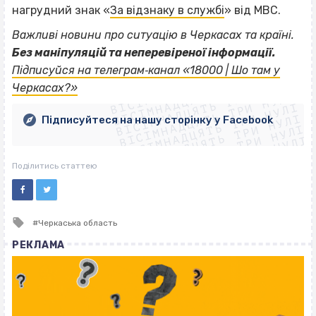
нагрудний знак «
За відзнаку в службі
» від МВС.
Важливі новини про ситуацію в Черкасах та країні.
Без маніпуляцій та неперевіреної інформації.
ВІСІМНАДЦЯТЬ ТРИ НУЛІ
Підписуйся на телеграм‐канал «18000 | Шо там у
ВІСІМНАДЦЯТЬ ТРИ НУЛІ
ВІСІМНАДЦЯТЬ ТРИ НУЛІ
Черкасах?»
ВІСІМНАДЦЯТЬ ТРИ НУЛІ
ВІСІМНАДЦЯТЬ ТРИ НУЛІ
ВІСІМНАДЦЯТЬ ТРИ НУЛІ
Підписуйтеся на нашу сторінку у Facebook
ВІСІМНАДЦЯТЬ ТРИ НУЛІ
ВІСІМНАДЦЯТЬ ТРИ НУЛІ
Поділитись статтею
Tagged
Черкаська область
with
РЕКЛАМА