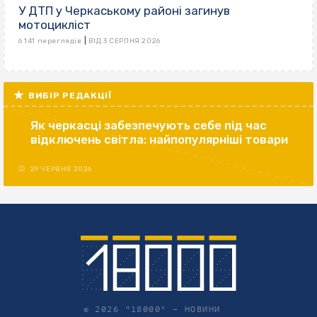
У ДТП у Черкаському районі загинув
мотоцикліст
|
6 141 переглядів
ВІД 3 СЕРПНЯ 2026
ВИБІР РЕДАКЦІЇ
Як черкасці забезпечують себе під час
відключень світла: найпопулярніші товари
29 ЧЕРВНЯ 2026
© 2026 "18000" –
НОВИНИ