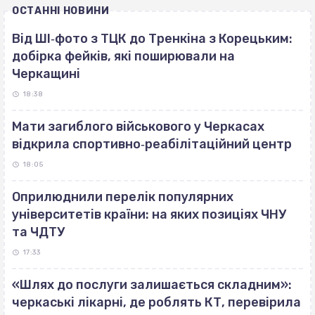
ОСТАННІ НОВИНИ
Від ШІ‐фото з ТЦК до Тренкіна з Корецьким:
добірка фейків, які поширювали на
Черкащині
18:38
Мати загиблого військового у Черкасах
відкрила спортивно‐реабілітаційний центр
18:05
Оприлюднили перелік популярних
університетів країни: на яких позиціях ЧНУ
та ЧДТУ
17:33
«Шлях до послуги залишається складним»:
черкаські лікарні, де роблять КТ, перевірила