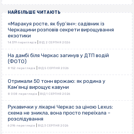
НАЙБІЛЬШЕ ЧИТАЮТЬ
«Маракуя росте, як бур’ян»: садівник із
Черкащини розповів секрети вирощування
екзотики
|
14 379 переглядів
ВІД 2 СЕРПНЯ 2026
На дамбі біля Черкас загинув у ДТП водій
(ФОТО)
|
8 152 переглядів
ВІД 5 СЕРПНЯ 2026
Отримали 50 тонн врожаю: як родина у
Кам’янці вирощує кавуни
|
8 008 переглядів
ВІД 1 СЕРПНЯ 2026
Рукавички у лікарні Черкас за ціною Lexus:
схема не зникла, вона просто переїхала –
розслідування
|
6 296 переглядів
ВІД 3 СЕРПНЯ 2026