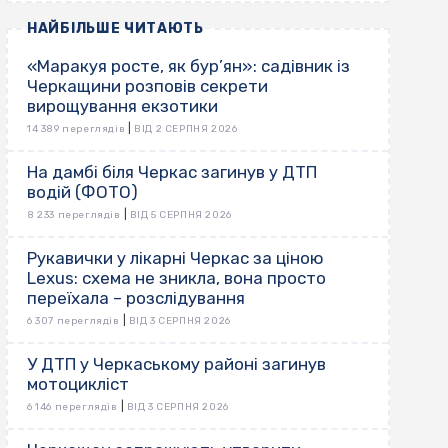
НАЙБІЛЬШЕ ЧИТАЮТЬ
«Маракуя росте, як бур’ян»: садівник із
Черкащини розповів секрети
вирощування екзотики
|
14 389 переглядів
ВІД 2 СЕРПНЯ 2026
На дамбі біля Черкас загинув у ДТП
водій (ФОТО)
|
8 233 переглядів
ВІД 5 СЕРПНЯ 2026
Рукавички у лікарні Черкас за ціною
Lexus: схема не зникла, вона просто
переїхала – розслідування
|
6 307 переглядів
ВІД 3 СЕРПНЯ 2026
У ДТП у Черкаському районі загинув
мотоцикліст
|
6 146 переглядів
ВІД 3 СЕРПНЯ 2026