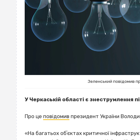
Зеленський повідомив п
У Черкаській області є знеструмлення п
Про це
повідомив
президент України Володи
«На багатьох обʼєктах критичної інфраструкт