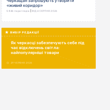
Черкащан запрошують утворити
«живий коридор»
|
5 846 переглядів
ВІД 4 СЕРПНЯ 2026
ВИБІР РЕДАКЦІЇ
Як черкасці забезпечують себе під
час відключень світла:
найпопулярніші товари
29 ЧЕРВНЯ 2026