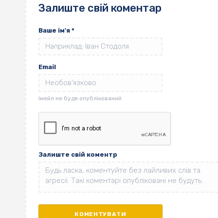
Залиште свій коментар
Ваше ім'я
*
Email
Залиште свій коментр