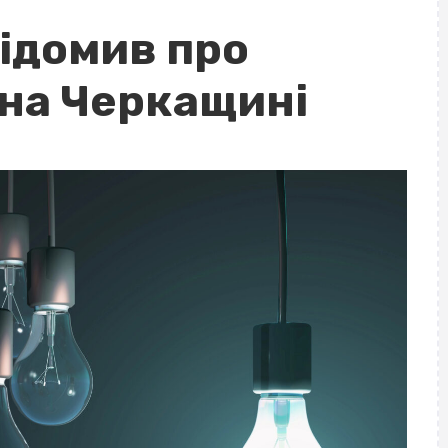
ідомив про
на Черкащині