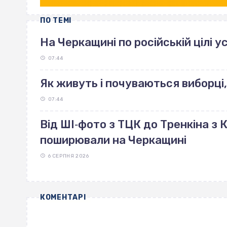
ПО ТЕМІ
На Черкащині по російській цілі 
07:44
Як живуть і почуваються виборці,
07:44
Від ШІ‐фото з ТЦК до Тренкіна з К
поширювали на Черкащині
6 СЕРПНЯ 2026
КОМЕНТАРІ