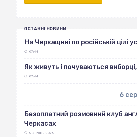
ОСТАННІ НОВИНИ
На Черкащині по російській цілі 
07:44
Як живуть і почуваються виборці,
07:44
6 се
Безоплатний розмовний клуб англ
Черкасах
6 СЕРПНЯ 2026