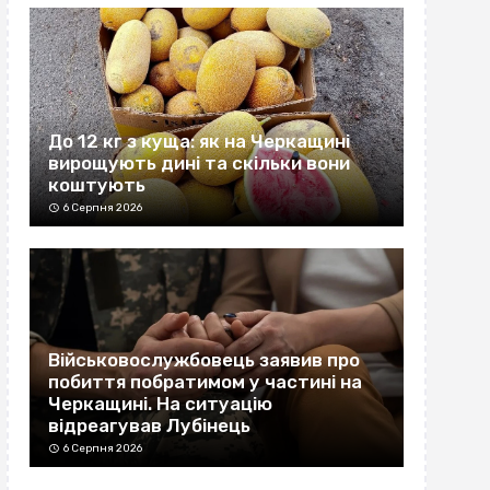
До 12 кг з куща: як на Черкащині
вирощують дині та скільки вони
коштують
6 Серпня 2026
Військовослужбовець заявив про
побиття побратимом у частині на
Черкащині. На ситуацію
відреагував Лубінець
6 Серпня 2026