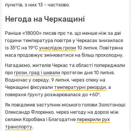
пунктів, з них 13 – частково.
Негода на Черкащині
Раніше «18000» писав про те, що менше ніж за дві
години температура повітря у Черкасах знизилася
із 35ºС на 19ºС
унаслідок грози
10 липня. Повітряна
маса продовжує змінюватися на більш прохолодну.
Нагадаємо, жителів Черкас та області попереджали
про
грози, град і шквали
протягом дня 10 липня.
Водночас у середу, 9 липня, через спеку на
Черкащині фіксували
температурні рекорди
, а
поверхня ґрунту розжарювалася до +60º.
Як повідомив заступник міського голови Золотоноші
Олександр Флоренко, через негоду на дорозі між
селами Коробівка і Благодатне
перекрили рух
транспорту
.