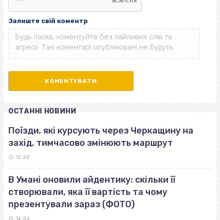
Залиште свій коментр
ОСТАННІ НОВИНИ
Поїзди, які курсують через Черкащину на
захід, тимчасово змінюють маршрут
12:22
В Умані оновили айдентику: скільки її
створювали, яка її вартість та чому
презентували зараз (ФОТО)
12:02