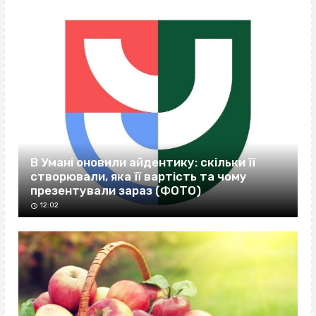
В Умані оновили айдентику: скільки її
створювали, яка її вартість та чому
презентували зараз (ФОТО)
12:02