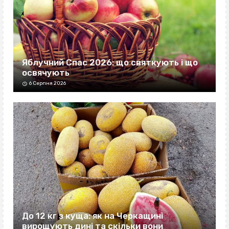
Яблучний Спас 2026: що святкують і що
освячують
6 Серпня 2026
До 12 кг з куща: як на Черкащині
вирощують дині та скільки вони