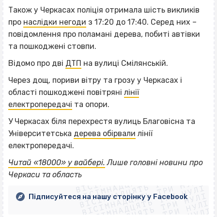
Також у Черкасах поліція отримала шість викликів
про
наслідки негоди
з 17:20 до 17:40. Серед них –
повідомлення про поламані дерева, побиті автівки
та пошкоджені стовпи.
Відомо про дві
ДТП
на вулиці Смілянській.
Через дощ, пориви вітру та грозу у Черкасах і
області пошкоджені повітряні
лінії
електропередачі
та опори.
У Черкасах біля перехрестя вулиць Благовісна та
Університетська
дерева обірвали
лінії
електропередачі.
ВІСІМНАДЦЯТЬ ТРИ НУЛІ
Читай «18000» у вайбері.
Лише головні новини про
ВІСІМНАДЦЯТЬ ТРИ НУЛІ
ВІСІМНАДЦЯТЬ ТРИ НУЛІ
Черкаси та область
ВІСІМНАДЦЯТЬ ТРИ НУЛІ
ВІСІМНАДЦЯТЬ ТРИ НУЛІ
ВІСІМНАДЦЯТЬ ТРИ НУЛІ
Підписуйтеся на нашу сторінку у Facebook