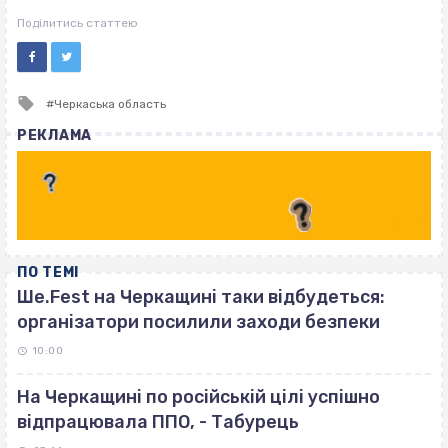
ВІСІМНАДЦЯТЬ ТРИ НУЛІ
ВІСІМНАДЦЯТЬ ТРИ НУЛІ
Поділитись статтею
Tagged
Черкаська область
with
РЕКЛАМА
ПО ТЕМІ
Ше.Fest на Черкащині таки відбудеться:
організатори посилили заходи безпеки
10:00
На Черкащині по російській цілі успішно
відпрацювала ППО, - Табурець