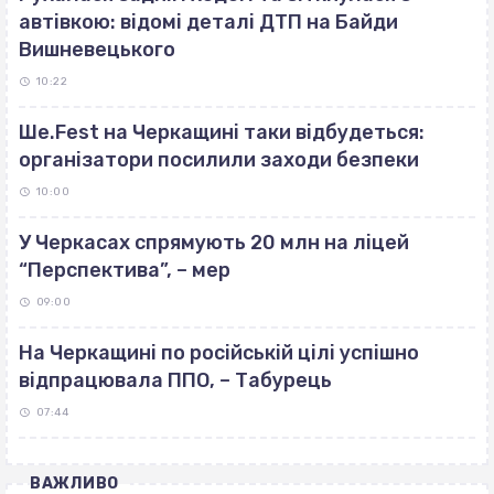
автівкою: відомі деталі ДТП на Байди
Вишневецького
10:22
Ше.Fest на Черкащині таки відбудеться:
організатори посилили заходи безпеки
10:00
У Черкасах спрямують 20 млн на ліцей
“Перспектива”, – мер
09:00
На Черкащині по російській цілі успішно
відпрацювала ППО, – Табурець
07:44
ВАЖЛИВО