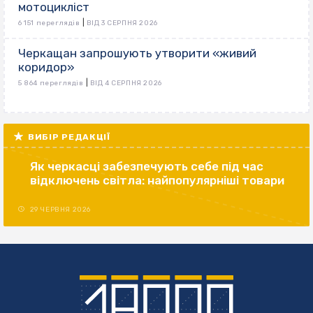
мотоцикліст
|
6 151 переглядів
ВІД 3 СЕРПНЯ 2026
Черкащан запрошують утворити «живий
коридор»
|
5 864 переглядів
ВІД 4 СЕРПНЯ 2026
ВИБІР РЕДАКЦІЇ
Як черкасці забезпечують себе під час
відключень світла: найпопулярніші товари
29 ЧЕРВНЯ 2026