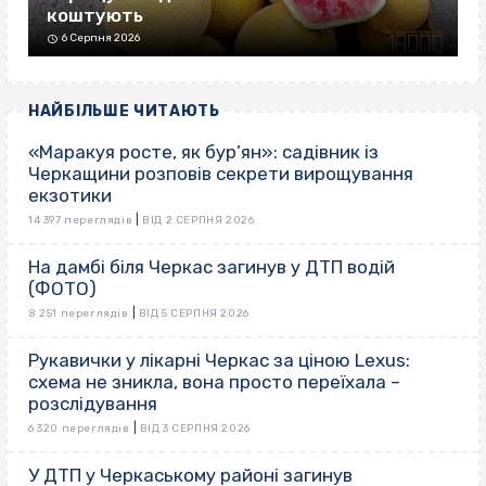
коштують
6 Серпня 2026
НАЙБІЛЬШЕ ЧИТАЮТЬ
«Маракуя росте, як бур’ян»: садівник із
Черкащини розповів секрети вирощування
екзотики
|
14 397 переглядів
ВІД 2 СЕРПНЯ 2026
На дамбі біля Черкас загинув у ДТП водій
(ФОТО)
|
8 251 переглядів
ВІД 5 СЕРПНЯ 2026
Рукавички у лікарні Черкас за ціною Lexus:
схема не зникла, вона просто переїхала –
розслідування
|
6 320 переглядів
ВІД 3 СЕРПНЯ 2026
У ДТП у Черкаському районі загинув