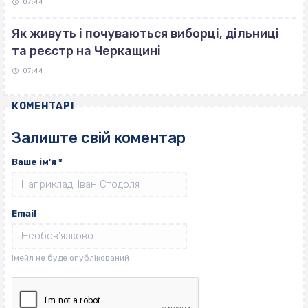
07:44
Як живуть і почуваються виборці, дільниці
та реєстр на Черкащині
07:44
КОМЕНТАРІ
Залиште свій коментар
Ваше ім'я
*
Email