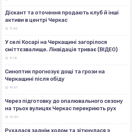
Діскант та оточення продають клуб й інші
активи в центрі Черкас
11:40
У селі Косарі на Черкащині загорілося
сміттєзвалище. Ліквідація триває (ВІДЕО)
11:18
Синоптик прогнозує дощі та грози на
Черкащині після обіду
10:57
Через підготовку до опалювального сезону
на трьох вулицях Черкас перекриють рух
10:40
Рухалася заднім ходом та зіткнулася з