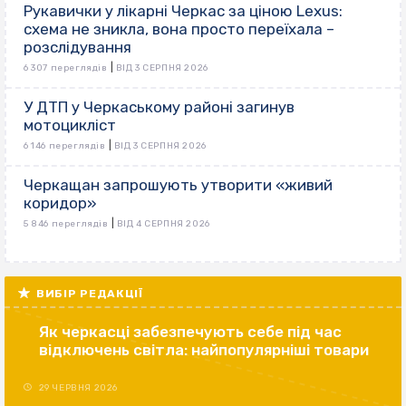
Рукавички у лікарні Черкас за ціною Lexus:
схема не зникла, вона просто переїхала –
розслідування
|
6 307 переглядів
ВІД 3 СЕРПНЯ 2026
У ДТП у Черкаському районі загинув
мотоцикліст
|
6 146 переглядів
ВІД 3 СЕРПНЯ 2026
Черкащан запрошують утворити «живий
коридор»
|
5 846 переглядів
ВІД 4 СЕРПНЯ 2026
ВИБІР РЕДАКЦІЇ
Як черкасці забезпечують себе під час
відключень світла: найпопулярніші товари
29 ЧЕРВНЯ 2026