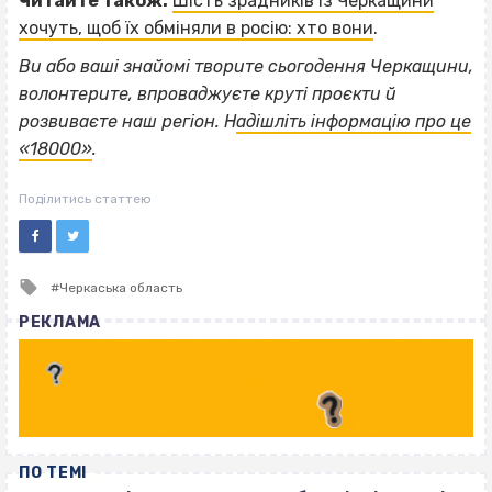
Читайте також.
Шість зрадників із Черкащини
хочуть, щоб їх обміняли в росію: хто вони
.
Ви або ваші знайомі творите сьогодення Черкащини,
волонтерите, впроваджуєте круті проєкти й
розвиваєте наш регіон. Н
адішліть інформацію про це
«18000»
.
Поділитись статтею
Tagged
Черкаська область
with
РЕКЛАМА
ПО ТЕМІ