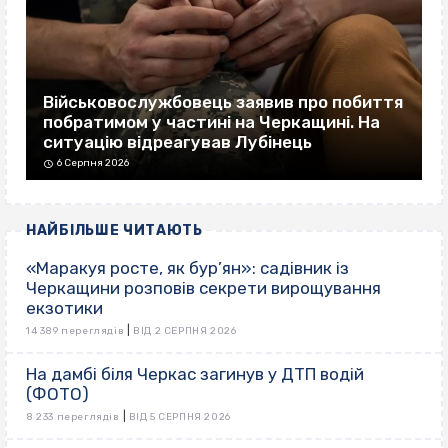
Військовослужбовець заявив про побиття
побратимом у частині на Черкащині. На
ситуацію відреагував Лубінець
6 Серпня 2026
НАЙБІЛЬШЕ ЧИТАЮТЬ
«Маракуя росте, як бур’ян»: садівник із
Черкащини розповів секрети вирощування
екзотики
|
14 389 переглядів
ВІД 2 СЕРПНЯ 2026
На дамбі біля Черкас загинув у ДТП водій
(ФОТО)
|
8 233 переглядів
ВІД 5 СЕРПНЯ 2026