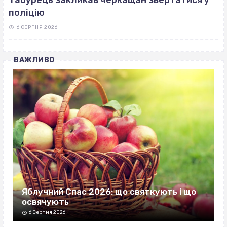
Табурець закликав черкащан звертатися у
поліцію
6 СЕРПНЯ 2026
ВАЖЛИВО
Яблучний Спас 2026: що святкують і що
освячують
6 Серпня 2026