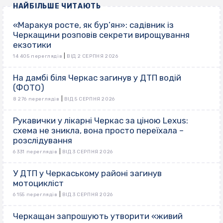
НАЙБІЛЬШЕ ЧИТАЮТЬ
«Маракуя росте, як бур’ян»: садівник із
Черкащини розповів секрети вирощування
екзотики
|
14 405 переглядів
ВІД 2 СЕРПНЯ 2026
На дамбі біля Черкас загинув у ДТП водій
(ФОТО)
|
8 276 переглядів
ВІД 5 СЕРПНЯ 2026
Рукавички у лікарні Черкас за ціною Lexus:
схема не зникла, вона просто переїхала –
розслідування
|
6 331 переглядів
ВІД 3 СЕРПНЯ 2026
У ДТП у Черкаському районі загинув
мотоцикліст
|
6 155 переглядів
ВІД 3 СЕРПНЯ 2026
Черкащан запрошують утворити «живий