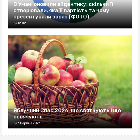
В Умані оновили айдентику: скільки її
створювали, яка її вартість та чому
презентували зараз (ФОТО)
12:02
Яблучний Спас 2026: що святкують і що
освячують
6 Серпня 2026