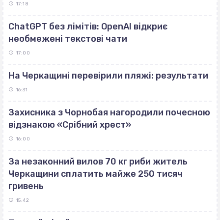
17:18
ChatGPT без лімітів: OpenAI відкриє
необмежені текстові чати
17:00
На Черкащині перевірили пляжі: результати
16:31
Захисника з Чорнобая нагородили почесною
відзнакою «Срібний хрест»
16:00
За незаконний вилов 70 кг риби житель
Черкащини сплатить майже 250 тисяч
гривень
15:42