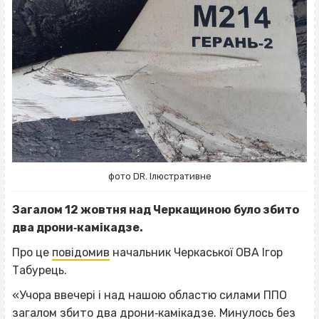
фото DR. Ілюстративне
Загалом 12 жовтня над Черкащиною було збито
два дрони‐камікадзе.
Про це
повідомив
начальник Черкаської ОВА Ігор
Табурець.
«Учора ввечері і над нашою областю силами ППО
загалом збито два дрони‐камікадзе. Минулось без