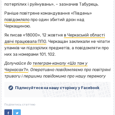
потерпілих і руйнувань», – зазначив Табурець.
Раніше повітряне командування «Південь»
повідомляло
про один збитий дрон над
Черкащиною.
Як писав «18000», 12 жовтня
в Черкаській області
двічі працювала ППО
. Черкащан закликали не чіпати
уламків чи підозрілих предметів, а повідомляти про
них за номерами 101, 102.
Долучайся до
телеграм‐каналу «Шо там у
ВІСІМНАДЦЯТЬ ТРИ НУЛІ
Черкасах?»
. Оперативно повідомляємо про повітряні
ВІСІМНАДЦЯТЬ ТРИ НУЛІ
ВІСІМНАДЦЯТЬ ТРИ НУЛІ
тривоги і першими повідомимо про нашу перемогу
ВІСІМНАДЦЯТЬ ТРИ НУЛІ
ВІСІМНАДЦЯТЬ ТРИ НУЛІ
ВІСІМНАДЦЯТЬ ТРИ НУЛІ
Підписуйтеся на нашу сторінку у Facebook
ВІСІМНАДЦЯТЬ ТРИ НУЛІ
ВІСІМНАДЦЯТЬ ТРИ НУЛІ
Поділитись статтею