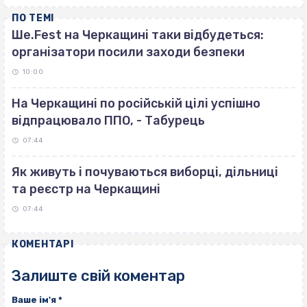
ПО ТЕМІ
Ше.Fest на Черкащині таки відбудеться:
організатори посили заходи безпеки
10:00
На Черкащині по російській цілі успішно
відпрацювало ППО, - Табурець
07:44
Як живуть і почуваються виборці, дільниці
та реєстр на Черкащині
07:44
КОМЕНТАРІ
Залиште свій коментар
Ваше ім'я
*