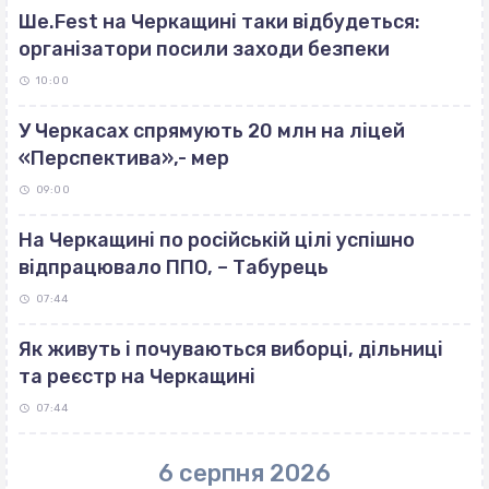
Ше.Fest на Черкащині таки відбудеться:
організатори посили заходи безпеки
10:00
У Черкасах спрямують 20 млн на ліцей
«Перспектива»,- мер
09:00
На Черкащині по російській цілі успішно
відпрацювало ППО, – Табурець
07:44
Як живуть і почуваються виборці, дільниці
та реєстр на Черкащині
07:44
6 серпня 2026