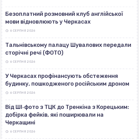
Безоплатний розмовний клуб англійської
мови відновлюють у Черкасах
6 СЕРПНЯ 2026
Тальнівському палацу Шувалових передали
сторічні речі (ФОТО)
6 СЕРПНЯ 2026
У Черкасах профінансують обстеження
будинку, пошкодженого російським дроном
6 СЕРПНЯ 2026
Від ШІ‐фото з ТЦК до Тренкіна з Корецьким:
добірка фейків, які поширювали на
Черкащині
6 СЕРПНЯ 2026