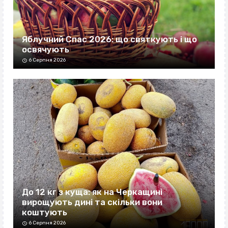
Яблучний Спас 2026: що святкують і що
освячують
6 Серпня 2026
До 12 кг з куща: як на Черкащині
вирощують дині та скільки вони
коштують
6 Серпня 2026