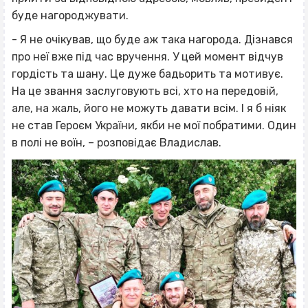
буде нагороджувати.
- Я не очікував, що буде аж така нагорода. Дізнався
про неї вже під час вручення. У цей момент відчув
гордість та шану. Це дуже бадьорить та мотивує.
На це звання заслуговують всі, хто на передовій,
але, на жаль, його не можуть давати всім. І я б ніяк
не став Героєм України, якби не мої побратими. Один
в полі не воїн, – розповідає Владислав.