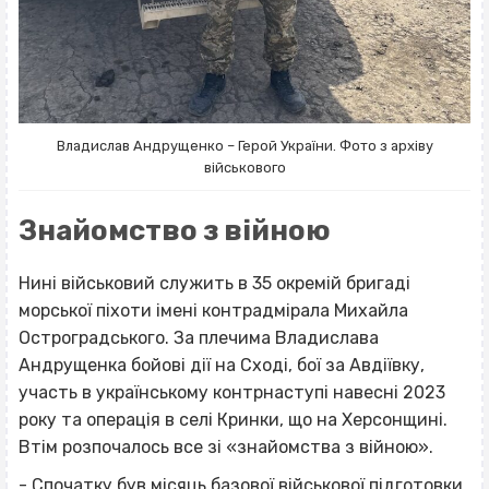
Владислав Андрущенко – Герой України. Фото з архіву
військового
Знайомство з війною
Нині військовий служить в 35 окремій бригаді
морської піхоти імені контрадмірала Михайла
Остроградського. За плечима Владислава
Андрущенка бойові дії на Сході, бої за Авдіївку,
участь в українському контрнаступі навесні 2023
року та операція в селі Кринки, що на Херсонщині.
Втім розпочалось все зі «знайомства з війною».
- Спочатку був місяць базової військової підготовки.