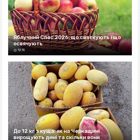
Яблучний Спас 2026: що святкують і що
освячують
12:15
До 12 кг з куща: як на Черкащині
вирощують дині та скільки вони