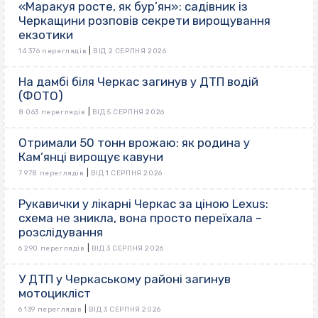
«Маракуя росте, як бур’ян»: садівник із
Черкащини розповів секрети вирощування
екзотики
|
14 376 переглядів
ВІД 2 СЕРПНЯ 2026
На дамбі біля Черкас загинув у ДТП водій
(ФОТО)
|
8 063 переглядів
ВІД 5 СЕРПНЯ 2026
Отримали 50 тонн врожаю: як родина у
Кам’янці вирощує кавуни
|
7 978 переглядів
ВІД 1 СЕРПНЯ 2026
Рукавички у лікарні Черкас за ціною Lexus:
схема не зникла, вона просто переїхала –
розслідування
|
6 290 переглядів
ВІД 3 СЕРПНЯ 2026
У ДТП у Черкаському районі загинув
мотоцикліст
|
6 139 переглядів
ВІД 3 СЕРПНЯ 2026