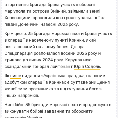
вторгнення бригада брала участь в обороні
Маріуполя та острова Зміїний, звільняли землі
Херсонщини, проводили контрнаступальні дії на
півдні Донеччині навесні 2023 року.
Крім цього, 35 бригада морської піхоти брала участь
в операції в населеному пункті Кринки, який
розташований на лівому березі Дніпра.
Спецоперація розпочалася восени 2023 року й
тривала до липня 2024 року. Керував нею
скандальний генерал‐лейтенант
Юрій Содоль
.
Як
пише
видання «Українська правда», головним
здобутком операції в Кринках є суттєве знищення
живої сили противника та відтягування його з
інших напрямків.
Нині бійці 35 бригади морської піхоти продовжують
виконувати бойові завдання та обороняти
територію України.