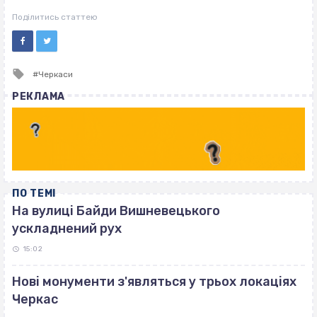
Поділитись статтею
Tagged
Черкаси
with
РЕКЛАМА
ПО ТЕМІ
На вулиці Байди Вишневецького
ускладнений рух
15:02
Нові монументи з'являться у трьох локаціях
Черкас