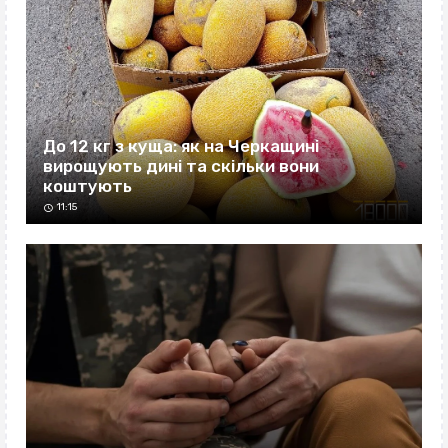
До 12 кг з куща: як на Черкащині
вирощують дині та скільки вони
коштують
11:15