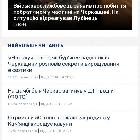
Військовослужбовець заявив про побиття
побратимом у частині на Черкащині. На
ситуацію відреагував Лубінець
10:44
НАЙБІЛЬШЕ ЧИТАЮТЬ
«Маракуя росте, як бур’ян»: садівник із
Черкащини розповів секрети вирощування
екзотики
|
14 376 переглядів
ВІД 2 СЕРПНЯ 2026
На дамбі біля Черкас загинув у ДТП водій
(ФОТО)
|
8 064 переглядів
ВІД 5 СЕРПНЯ 2026
Отримали 50 тонн врожаю: як родина у
Кам’янці вирощує кавуни
|
7 978 переглядів
ВІД 1 СЕРПНЯ 2026