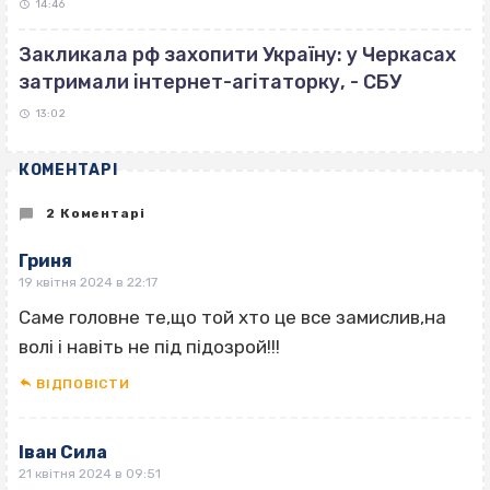
14:46
Закликала рф захопити Україну: у Черкасах
затримали інтернет-агітаторку, - СБУ
13:02
КОМЕНТАРІ
2 Коментарі
Гриня
19 квітня 2024 в 22:17
Саме головне те,що той хто це все замислив,на
волі і навіть не під підозрой!!!
ВІДПОВІCТИ
Іван Сила
21 квітня 2024 в 09:51