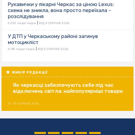
Рукавички у лікарні Черкас за ціною Lexus:
схема не зникла, вона просто переїхала –
розслідування
|
6 290 переглядів
ВІД 3 СЕРПНЯ 2026
У ДТП у Черкаському районі загинув
мотоцикліст
|
6 139 переглядів
ВІД 3 СЕРПНЯ 2026
ВИБІР РЕДАКЦІЇ
Як черкасці забезпечують себе під час
відключень світла: найпопулярніші товари
29 ЧЕРВНЯ 2026