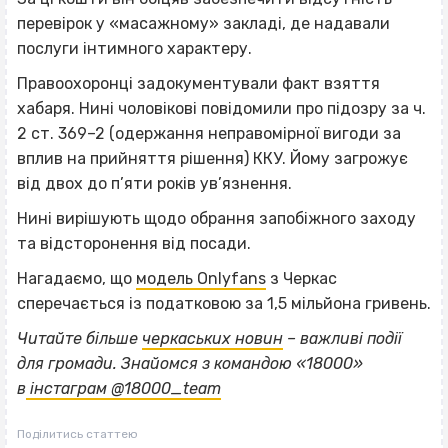
перевірок у «масажному» закладі, де надавали
послуги інтимного характеру.
Правоохоронці задокументували факт взяття
хабаря. Нині чоловікові повідомили про підозру за ч.
2 ст. 369–2 (одержання неправомірної вигоди за
вплив на прийняття рішення) ККУ. Йому загрожує
від двох до п’яти років ув’язнення.
Нині вирішують щодо обрання запобіжного заходу
та відсторонення від посади.
Нагадаємо, що
модель Onlyfans
з Черкас
сперечається із податковою за 1,5 мільйона гривень.
Читайте більше
черкаських новин
– важливі події
для громади. Знайомся з командою «18000»
в
інстаграм @18000_team
Поділитись статтею