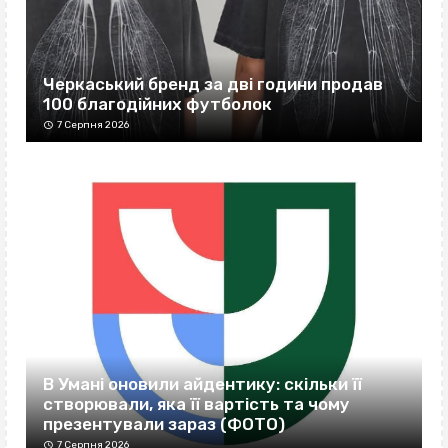
Черкаський бренд за дві години продав
100 благодійних футболок
7 Серпня 2026
В Умані оновили айдентику: скільки її
створювали, яка її вартість та чому
презентували зараз (ФОТО)
7 Серпня 2026