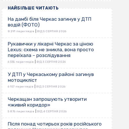
НАЙБІЛЬШЕ ЧИТАЮТЬ
На дамбі біля Черкас загинув у ДТП
водій (ФОТО)
|
8 291 переглядів
ВІД 5 СЕРПНЯ 2026
Рукавички у лікарні Черкас за ціною
Lexus: схема не зникла, вона просто
переїхала – розслідування
|
6 335 переглядів
ВІД 3 СЕРПНЯ 2026
У ДТП у Черкаському районі загинув
мотоцикліст
|
6 157 переглядів
ВІД 3 СЕРПНЯ 2026
Черкащан запрошують утворити
«живий коридор»
|
5 876 переглядів
ВІД 4 СЕРПНЯ 2026
Після понад чотирьох років російського