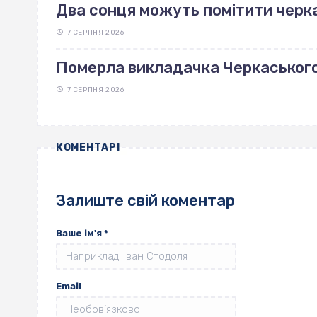
Два сонця можуть помітити черка
7 СЕРПНЯ 2026
Померла викладачка Черкаськог
7 СЕРПНЯ 2026
КОМЕНТАРІ
Залиште свій коментар
Ваше ім'я
*
Email