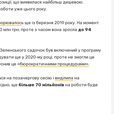
зиції, що виявилася найбільш дешевою.
оботи уже цього року.
ворювалос
ь ще із березня 2019 року. На момент
0 млн грн, проте з часом вона зросла
до 94
 Зеленського садочок був включений у програму
увати ще у 2020‐му році, проте не змогли це
яснив це «
бюрократичними процедурами»
.
ася на позачергову сесію і
виділила
на
відно, ще
більше 70 мільйонів
на роботи буде