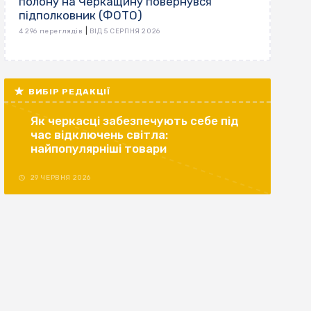
полону на Черкащину повернувся
підполковник (ФОТО)
|
4 296 переглядів
ВІД 5 СЕРПНЯ 2026
ВИБІР РЕДАКЦІЇ
Як черкасці забезпечують себе під
час відключень світла:
найпопулярніші товари
29 ЧЕРВНЯ 2026