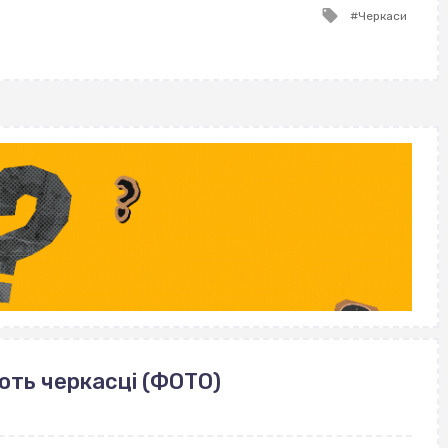
Tagged
Черкаси
with
ють черкасці (ФОТО)