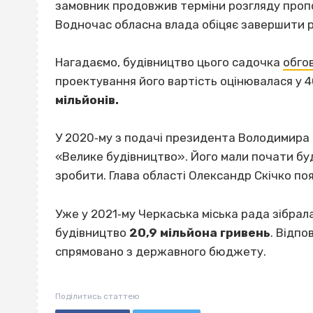
замовник продовжив терміни розгляду пропо
Водночас обласна влада обіцяє завершити р
Нагадаємо, будівництво цього садочка
обго
проектування його вартість оцінювалася у 4
мільйонів.
У 2020‐му з подачі президента Володимира
«Велике будівництво». Його мали почати буд
зробити. Глава області Олександр Скічко по
Уже у 2021‐му Черкаська міська рада зібрал
будівництво
20,9 мільйона гривень
. Відпо
спрямовано з державного бюджету.
Поділитись статтею