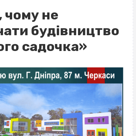
, чому не
чати будівництво
го садочка»