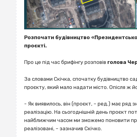
Розпочати будівництво «Президентськог
проєкті.
Про це під час брифінгу розповів
голова Че
За словами Скічка, спочатку будівництво с
проєкту, який мало надати місто. Опісля ж й
- Як виявилось, він (проєкт, – ред.) має ряд
реалізацію. На сьогоднішній день проєкт по
найближчим часом ми зможемо поновити проц
реалізовані, – зазначив Скічко.