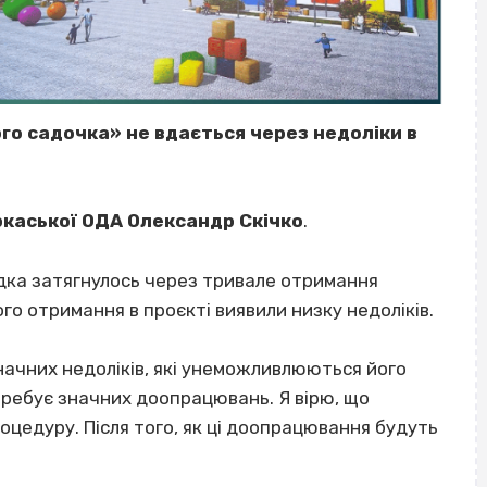
о садочка» не вдається через недоліки в
ркаської ОДА Олександр Скічко
.
адка затягнулось через тривале отримання
ого отримання в проєкті виявили низку недоліків.
 значних недоліків, які унеможливлюються його
требує значних доопрацювань. Я вірю, що
едуру. Після того, як ці доопрацювання будуть