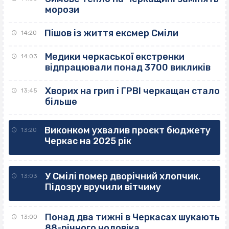
морози
Пішов із життя ексмер Сміли
14:20
Медики черкаської екстренки
14:03
відпрацювали понад 3700 викликів
Хворих на грип і ГРВІ черкащан стало
13:45
більше
Виконком ухвалив проєкт бюджету
13:20
Черкас на 2025 рік
У Смілі помер дворічний хлопчик.
13:03
Підозру вручили вітчиму
Понад два тижні в Черкасах шукають
13:00
88-річного чоловіка