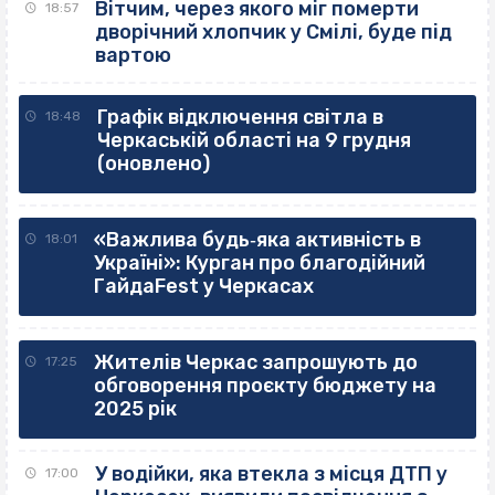
Вітчим, через якого міг померти
18:57
дворічний хлопчик у Смілі, буде під
вартою
Графік відключення світла в
18:48
Черкаській області на 9 грудня
(оновлено)
«Важлива будь‐яка активність в
18:01
Україні»: Курган про благодійний
ГайдаFest у Черкасах
Жителів Черкас запрошують до
17:25
обговорення проєкту бюджету на
2025 рік
У водійки, яка втекла з місця ДТП у
17:00