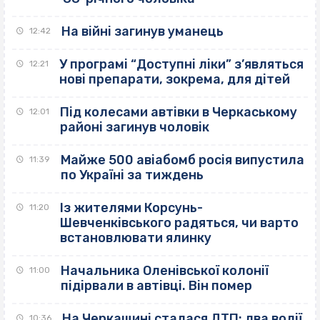
На війні загинув уманець
12:42
У програмі “Доступні ліки” з’являться
12:21
нові препарати, зокрема, для дітей
Під колесами автівки в Черкаському
12:01
районі загинув чоловік
Майже 500 авіабомб росія випустила
11:39
по Україні за тиждень
Із жителями Корсунь-
11:20
Шевченківського радяться, чи варто
встановлювати ялинку
Начальника Оленівської колонії
11:00
підірвали в автівці. Він помер
На Черкащині сталася ДТП: два водії
10:36