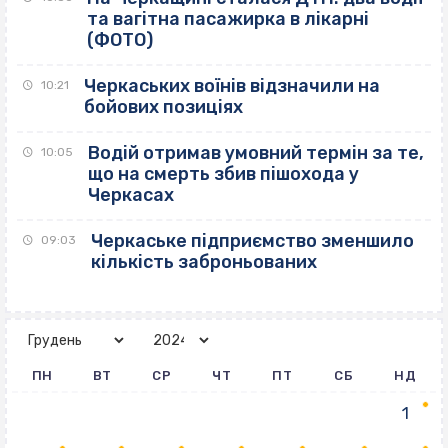
та вагітна пасажирка в лікарні
(ФОТО)
Черкаських воїнів відзначили на
10:21
бойових позиціях
Водій отримав умовний термін за те,
10:05
що на смерть збив пішохода у
Черкасах
Черкаське підприємство зменшило
09:03
кількість заброньованих
ПН
ВТ
СР
ЧТ
ПТ
СБ
НД
1