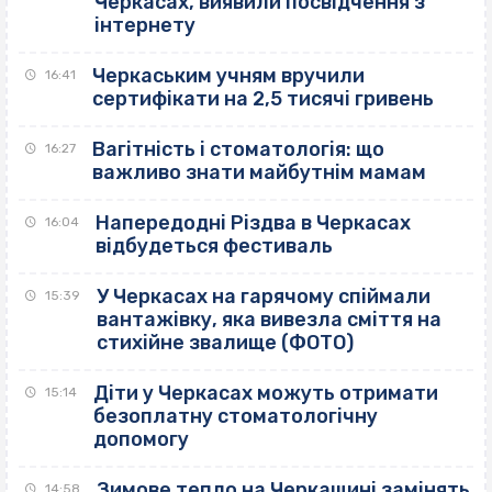
Черкасах, виявили посвідчення з
інтернету
Черкаським учням вручили
16:41
сертифікати на 2,5 тисячі гривень
Вагітність і стоматологія: що
16:27
важливо знати майбутнім мамам
Напередодні Різдва в Черкасах
16:04
відбудеться фестиваль
У Черкасах на гарячому спіймали
15:39
вантажівку, яка вивезла сміття на
стихійне звалище (ФОТО)
Діти у Черкасах можуть отримати
15:14
безоплатну стоматологічну
допомогу
Зимове тепло на Черкащині замінять
14:58