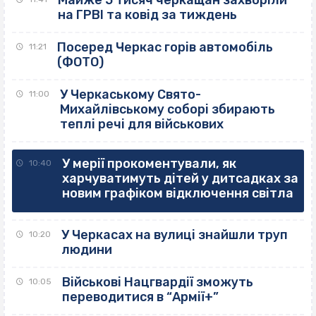
Майже 5 тисяч черкащан захворіли
на ГРВІ та ковід за тиждень
Посеред Черкас горів автомобіль
11:21
(ФОТО)
У Черкаському Свято-
11:00
Михайлівському соборі збирають
теплі речі для військових
У мерії прокоментували, як
10:40
харчуватимуть дітей у дитсадках за
новим графіком відключення світла
У Черкасах на вулиці знайшли труп
10:20
людини
Військові Нацгвардії зможуть
10:05
переводитися в “Армії+”