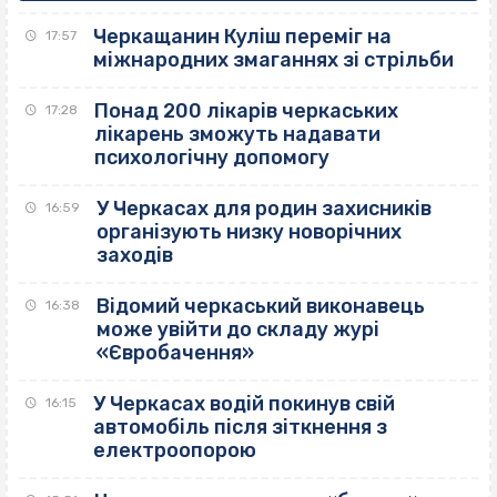
Черкащанин Куліш переміг на
17:57
міжнародних змаганнях зі стрільби
Понад 200 лікарів черкаських
17:28
лікарень зможуть надавати
психологічну допомогу
У Черкасах для родин захисників
16:59
організують низку новорічних
заходів
Відомий черкаський виконавець
16:38
може увійти до складу журі
«Євробачення»
У Черкасах водій покинув свій
16:15
автомобіль після зіткнення з
електроопорою