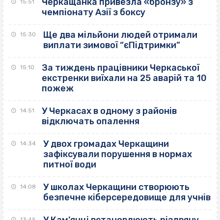
Черкащанка привезла «бронзу» з
15:51
чемпіонату Азії з боксу
Ще два мільйони людей отримали
15:30
виплати зимової “єПідтримки”
За тиждень працівники Черкаської
15:10
екстренки виїхали на 25 аварій та 10
пожеж
У Черкасах в одному з районів
14:51
відключать опалення
У двох громадах Черкащини
14:34
зафіксували порушення в нормах
питної води
У школах Черкащини створюють
14:08
безпечне кіберсередовище для учнів
13:45