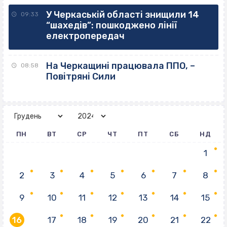
У Черкаській області знищили 14
09:33
“шахедів”: пошкоджено лінії
електропередач
На Черкащині працювала ППО, –
08:58
Повітряні Сили
ПН
ВТ
СР
ЧТ
ПТ
СБ
НД
1
2
3
4
5
6
7
8
9
10
11
12
13
14
15
16
17
18
19
20
21
22