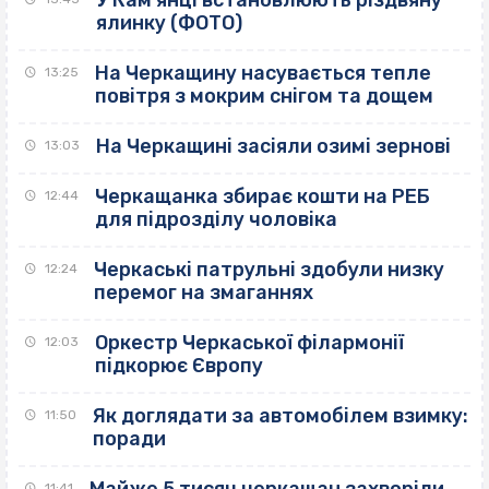
У Кам’янці встановлюють різдвяну
ялинку (ФОТО)
На Черкащину насувається тепле
13:25
повітря з мокрим снігом та дощем
На Черкащині засіяли озимі зернові
13:03
Черкащанка збирає кошти на РЕБ
12:44
для підрозділу чоловіка
Черкаські патрульні здобули низку
12:24
перемог на змаганнях
Оркестр Черкаської філармонії
12:03
підкорює Європу
Як доглядати за автомобілем взимку:
11:50
поради
11:41