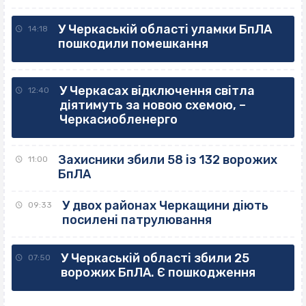
У Черкаській області уламки БпЛА
14:18
пошкодили помешкання
У Черкасах відключення світла
12:40
діятимуть за новою схемою, –
Черкасиобленерго
Захисники збили 58 із 132 ворожих
11:00
БпЛА
У двох районах Черкащини діють
09:33
посилені патрулювання
У Черкаській області збили 25
07:50
ворожих БпЛА. Є пошкодження