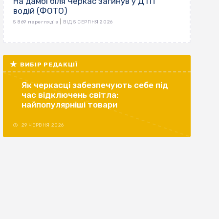
На дамбі біля Черкас загинув у ДТП
водій (ФОТО)
|
5 869 переглядів
ВІД 5 СЕРПНЯ 2026
ВИБІР РЕДАКЦІЇ
Як черкасці забезпечують себе під
час відключень світла:
найпопулярніші товари
29 ЧЕРВНЯ 2026