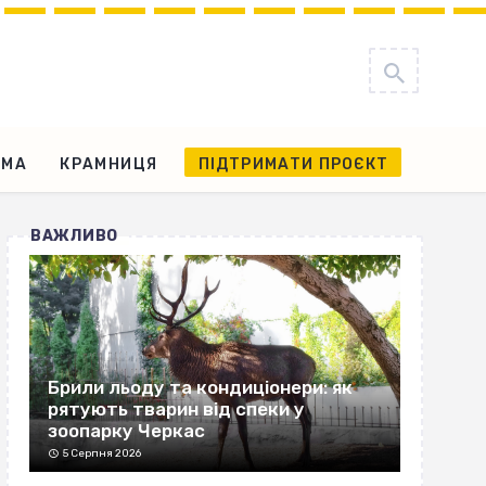
АМА
КРАМНИЦЯ
ПІДТРИМАТИ ПРОЄКТ
ВАЖЛИВО
Брили льоду та кондиціонери: як
рятують тварин від спеки у
зоопарку Черкас
5 Серпня 2026