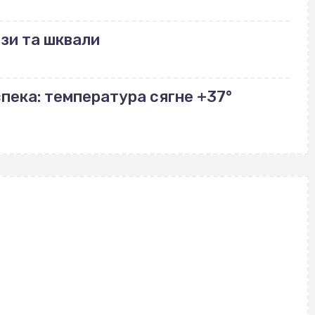
зи та шквали
пека: температура сягне +37°