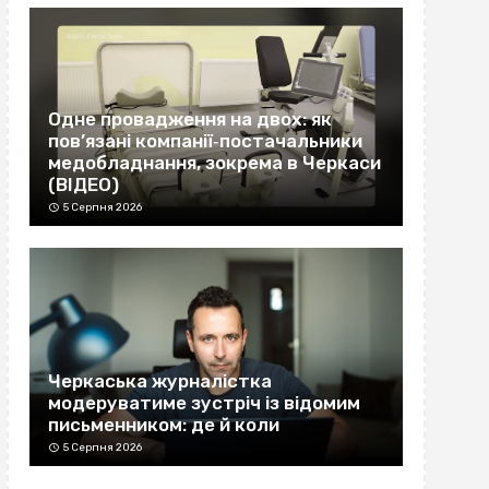
Одне провадження на двох: як
пов’язані компанії‐постачальники
медобладнання, зокрема в Черкаси
(ВІДЕО)
5 Серпня 2026
Черкаська журналістка
модеруватиме зустріч із відомим
письменником: де й коли
5 Серпня 2026