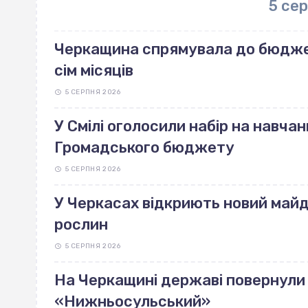
5 се
Черкащина спрямувала до бюджет
сім місяців
5 СЕРПНЯ 2026
У Смілі оголосили набір на навчан
Громадського бюджету
5 СЕРПНЯ 2026
У Черкасах відкриють новий май
рослин
5 СЕРПНЯ 2026
На Черкащині державі повернули 
«Нижньосульський»