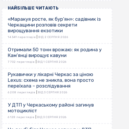
НАЙБІЛЬШЕ ЧИТАЮТЬ
«Маракуя росте, як бур’ян»: садівник із
Черкащини розповів секрети
вирощування екзотики
|
14 349 переглядів
ВІД 2 СЕРПНЯ 2026
Отримали 50 тонн врожаю: як родина у
Кам’янці вирощує кавуни
|
7 702 переглядів
ВІД 1 СЕРПНЯ 2026
Рукавички у лікарні Черкас за ціною
Lexus: схема не зникла, вона просто
переїхала – розслідування
|
6 208 переглядів
ВІД 3 СЕРПНЯ 2026
У ДТП у Черкаському районі загинув
мотоцикліст
|
6 128 переглядів
ВІД 3 СЕРПНЯ 2026