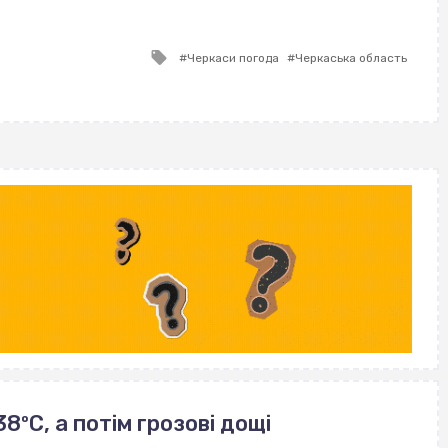
ВІСІМНАДЦЯТЬ ТРИ НУЛІ
ВІСІМНАДЦЯТЬ ТРИ НУЛІ
ВІСІМНАДЦЯТЬ ТРИ НУЛІ
Tagged
Черкаси погода
Черкаська область
with
ºС, а потім грозові дощі