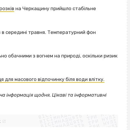
розків
на Черкащину прийшло стабільне
 в середині травня. Температурний фон
но обачними з вогнем на природі, оскільки ризик
я для масового відпочинку біля води влітку.
на інформація щодня. Цікаві та інформативні
ВІСІМНАДЦЯТЬ ТРИ НУЛІ
ВІСІМНАДЦЯТЬ ТРИ НУЛІ
ВІСІМНАДЦЯТЬ ТРИ НУЛІ
ВІСІМНАДЦЯТЬ ТРИ НУЛІ
ВІСІМНАДЦЯТЬ ТРИ НУЛІ
k