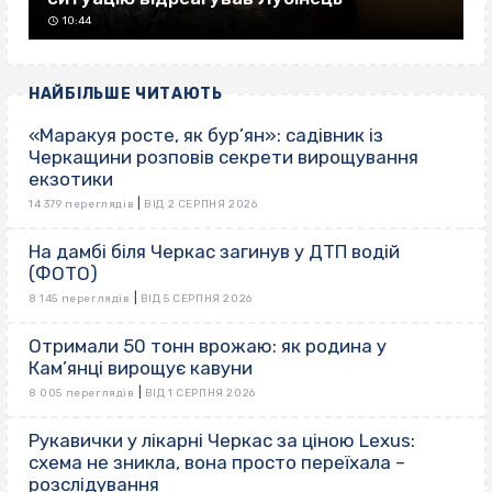
10:44
НАЙБІЛЬШЕ ЧИТАЮТЬ
«Маракуя росте, як бур’ян»: садівник із
Черкащини розповів секрети вирощування
екзотики
|
14 379 переглядів
ВІД 2 СЕРПНЯ 2026
На дамбі біля Черкас загинув у ДТП водій
(ФОТО)
|
8 145 переглядів
ВІД 5 СЕРПНЯ 2026
Отримали 50 тонн врожаю: як родина у
Кам’янці вирощує кавуни
|
8 005 переглядів
ВІД 1 СЕРПНЯ 2026
Рукавички у лікарні Черкас за ціною Lexus:
схема не зникла, вона просто переїхала –
розслідування