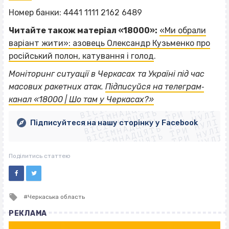
Номер банки: 4441 1111 2162 6489
Читайте також матеріал «18000»:
«Ми обрали
варіант жити»: азовець Олександр Кузьменко про
російський полон, катування і голод
.
Моніторинг ситуації в Черкасах та Україні під час
ВІСІМНАДЦЯТЬ ТРИ НУЛІ
масових ракетних атак.
Підписуйся на телеграм‐
ВІСІМНАДЦЯТЬ ТРИ НУЛІ
ВІСІМНАДЦЯТЬ ТРИ НУЛІ
канал «18000 | Шо там у Черкасах?»
ВІСІМНАДЦЯТЬ ТРИ НУЛІ
ВІСІМНАДЦЯТЬ ТРИ НУЛІ
ВІСІМНАДЦЯТЬ ТРИ НУЛІ
Підписуйтеся на нашу сторінку у Facebook
ВІСІМНАДЦЯТЬ ТРИ НУЛІ
ВІСІМНАДЦЯТЬ ТРИ НУЛІ
Поділитись статтею
Tagged
Черкаська область
with
РЕКЛАМА