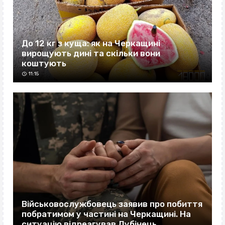
До 12 кг з куща: як на Черкащині
вирощують дині та скільки вони
коштують
11:15
Військовослужбовець заявив про побиття
побратимом у частині на Черкащині. На
ситуацію відреагував Лубінець