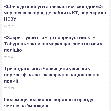
«Шлях до послуги залишається складним»:
черкаські лікарні, де роблять КТ, перевірила
НСЗУ
17:02
«Закриті укриття – це неприпустимо», –
Табурець закликав черкащан звертатися у
поліцію
16:35
Три педагогині з Черкащини увійшли у
перелік фіналісток щорічної національної
премії
16:22
Іноземець незаконно передав в оренду
землю на Уманщині