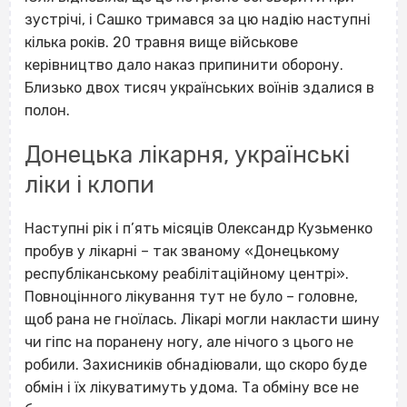
зустрічі, і Сашко тримався за цю надію наступні
кілька років. 20 травня вище військове
керівництво дало наказ припинити оборону.
Близько двох тисяч українських воїнів здалися в
полон.
Донецька лікарня, українські
ліки і клопи
Наступні рік і п’ять місяців Олександр Кузьменко
пробув у лікарні – так званому «Донецькому
республіканському реабілітаційному центрі».
Повноцінного лікування тут не було – головне,
щоб рана не гноїлась. Лікарі могли накласти шину
чи гіпс на поранену ногу, але нічого з цього не
робили. Захисників обнадіювали, що скоро буде
обмін і їх лікуватимуть удома. Та обміну все не