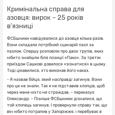
Кримінальна справа для
азовця: вирок – 25 років
в’язниці
ФСБшники навідувалися до азовця кілька разів.
Вони складали потрібний сценарій пазл за
пазлом. Спершу розповіли про двох трупів, яких
нібито знайшли біля позиції «Пако». За третім
приїздом Сашкові довелося «зізнатися» в цьому.
Тоді цікавилися, хто виконав його наказ.
- Я назвав бійця, який насправді загинув. Вони
про це не знали. Так я не підставив хлопців, щоб
через мене ніхто не страждав, – переказує
Олександр. – Пізніше ФСБшники дізналися, що
той хлопець загинув. І провернули справу так, що
він нібито потрапив у Запоріжжя, і перебуває в