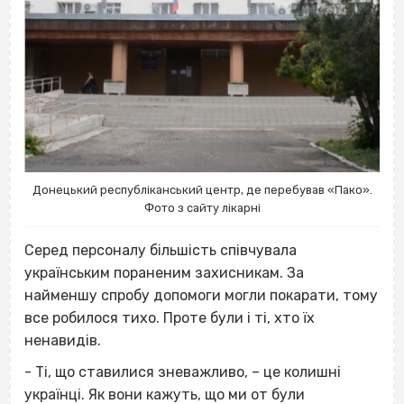
Донецький республіканський центр, де перебував «Пако».
Фото з сайту лікарні
Серед персоналу більшість співчувала
українським пораненим захисникам. За
найменшу спробу допомоги могли покарати, тому
все робилося тихо. Проте були і ті, хто їх
ненавидів.
- Ті, що ставилися зневажливо, – це колишні
українці. Як вони кажуть, що ми от були