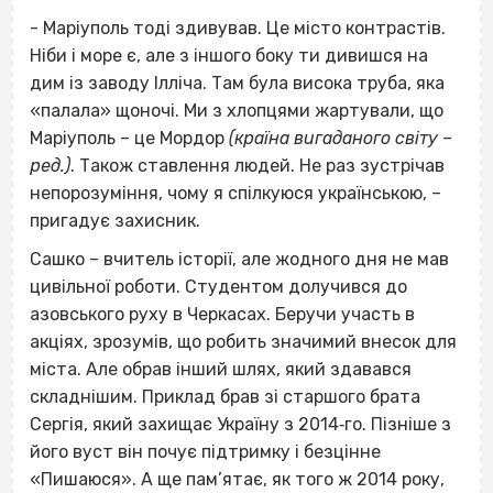
- Маріуполь тоді здивував. Це місто контрастів.
Ніби і море є, але з іншого боку ти дивишся на
дим із заводу Ілліча. Там була висока труба, яка
«палала» щоночі. Ми з хлопцями жартували, що
Маріуполь – це Мордор
(країна вигаданого світу –
ред.)
. Також ставлення людей. Не раз зустрічав
непорозуміння, чому я спілкуюся українською, –
пригадує захисник.
Сашко – вчитель історії, але жодного дня не мав
цивільної роботи. Студентом долучився до
азовського руху в Черкасах. Беручи участь в
акціях, зрозумів, що робить значимий внесок для
міста. Але обрав інший шлях, який здавався
складнішим. Приклад брав зі старшого брата
Сергія, який захищає Україну з 2014‐го. Пізніше з
його вуст він почує підтримку і безцінне
«Пишаюся». А ще пам’ятає, як того ж 2014 року,