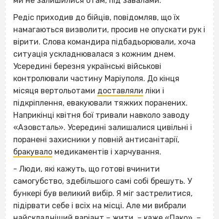
ми не залишилися отам, під завалами.
Редіс приходив до бійців, повідомляв, що їх
намагаються визволити, просив не опускати рук і
вірити. Слова командира підбадьорювали, хоча
ситуація ускладнювалася з кожним днем.
Усередині березня українські військові
контролювали частину Маріуполя. До кінця
місяця вертольотами
доставляли
ліки і
підкріплення, евакуювали тяжких поранених.
Наприкінці квітня бої тривали навколо заводу
«Азовсталь». Усередині залишалися цивільні і
поранені захисники у повній антисанітарії,
бракувало
медикаментів і харчування.
- Люди, які кажуть, що готові вчинити
самогубство, здебільшого самі собі брешуть. У
бункері був великий вибір. Я міг застрелитися,
підірвати себе і всіх на місці. Але ми вибрали
найскладніший варіант – жити, – каже «Пако». –