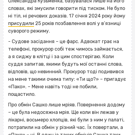
Олександра Кузьменка, базувалася лише на його
словах, які змусили говорити під тиском. Не було
ні тіл, ні речових доказів. 17 січня 2024 року йому
присудили
25 років позбавлення волі у в’язниці
суворого режиму.
- Судове засідання – це фарс. Адвокат грає на
телефоні, прокурор собі теж чимось займається,
а я сиджу в клітці і за цим спостерігаю. Коли
суддя запитав, якими будуть мої останні слова,
відповів, що невинний. Прокурор тоді подивився
на мене такими очима типу: «Ти що?» – пригадує
«Пако». – Мене навіть тоді не побили,
пощастило.
Про обмін Сашко лише мріяв. Повернення додому
– це була недосяжна мрія. Ще коли він лежав у
лікарні, восьмеро хлопців, які були з ним у палаті,
потрапили на обмін у різний час. Їх повертали, а
«Пако» – ні. В один із таких обмінів Сашка таки