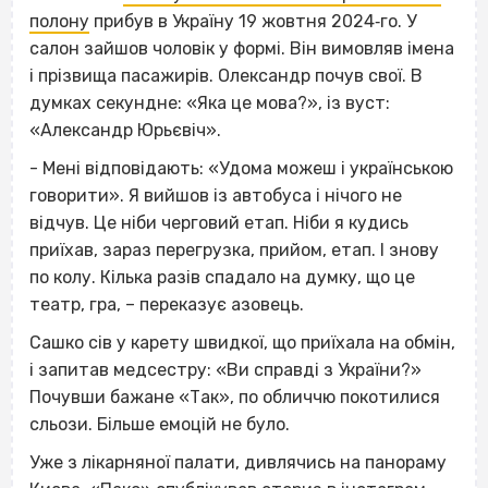
полону
прибув в Україну 19 жовтня 2024‐го. У
салон зайшов чоловік у формі. Він вимовляв імена
і прізвища пасажирів. Олександр почув свої. В
думках секундне: «Яка це мова?», із вуст:
«Александр Юрьєвіч».
- Мені відповідають: «Удома можеш і українською
говорити». Я вийшов із автобуса і нічого не
відчув. Це ніби черговий етап. Ніби я кудись
приїхав, зараз перегрузка, прийом, етап. І знову
по колу. Кілька разів спадало на думку, що це
театр, гра, – переказує азовець.
Сашко сів у карету швидкої, що приїхала на обмін,
і запитав медсестру: «Ви справді з України?»
Почувши бажане «Так», по обличчю покотилися
сльози. Більше емоцій не було.
Уже з лікарняної палати, дивлячись на панораму