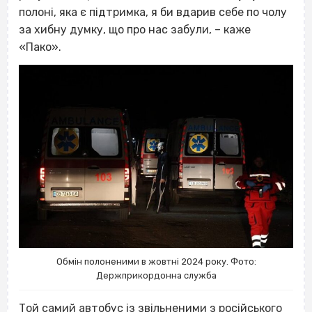
полоні, яка є підтримка, я би вдарив себе по чолу
за хибну думку, що про нас забули, – каже
«Пако».
Обмін полоненими в жовтні 2024 року. Фото:
Держприкордонна служба
Той самий
автобус із звільненими з російського