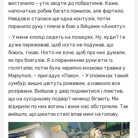
вистачило – утік звідти до побратимів. Каже,
напочатках робив багато помилок, але фартило.
Невдовзі сталася ще одна контузія, потім
поранило руку і плече в бою з бійцями «Ахмату».
- У мене хлопці сидять на позиціях. Ну, куди? І я
дуже переживав, щоб ніхто не подумав, що
боюсь, тікаю. Ніхто не хоче, щоб про них думали,
як про боягузів. Я з пораненням руки втік із
госпіталю, потім була черепно‐мозкова травма у
Маріуполі, – пригадує «Пако». – У споминах такий
сумбур: вишні цвітуть рожевим, а навколо все
розірване. Вийшов у двір подивитися і помітив,
що на сусідньому подвір’ї чеченці бігають. Ми
відкрили по них вогонь і вони нас обстріляли. Так
вийшло, що шматок стелі впав мені на голову.