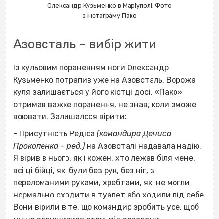
Олександр Кузьменко в Маріуполі. Фото
з інстаграму Пако
Азовсталь – вибір жити
Із кульовим пораненням ноги Олександр
Кузьменко потрапив уже на Азовсталь. Ворожа
куля залишається у його кістці досі. «Пако»
отримав важке поранення, не знав, коли зможе
воювати. Залишалося вірити:
- Присутність Редіса
(командира Дениса
Прокопенка – ред.)
на Азовсталі надавала надію.
Я вірив в нього, як і кожен, хто лежав біля мене,
всі ці бійці, які були без рук, без ніг, з
переломаними руками, хребтами, які не могли
нормально сходити в туалет або ходили під себе.
Вони вірили в те, що командир зробить усе, щоб