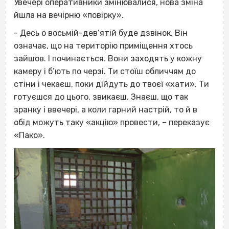
Увечері оперативники змінювалися, нова зміна
йшла на вечірню «повірку».
- Десь о восьмій-дев’ятій буде дзвінок. Він
означає, що на територію приміщення хтось
зайшов. І починається. Вони заходять у кожну
камеру і б’ють по черзі. Ти стоїш обличчям до
стіни і чекаєш, поки дійдуть до твоєї «хати». Ти
готуєшся до цього, звикаєш. Знаєш, що так
зранку і ввечері, а коли гарний настрій, то й в
обід можуть таку «акцію» провести, – переказує
«Пако».