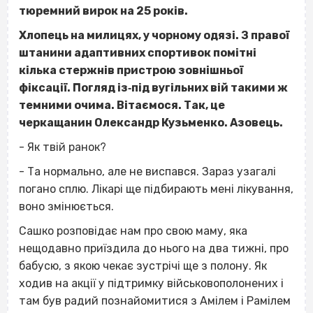
тюремний вирок на 25 років.
Хлопець на милицях, у чорному одязі. З правої
штанини адаптивних спортивок помітні
кілька стержнів пристрою зовнішньої
фіксації. Погляд із‐під вугільних вій такими ж
темними очима. Вітаємося. Так, це
черкащанин Олександр Кузьменко. Азовець.
- Як твій ранок?
- Та нормально, але не виспався. Зараз узагалі
погано сплю. Лікарі ще підбирають мені лікування,
воно змінюється.
Сашко розповідає нам про свою маму, яка
нещодавно приїздила до нього на два тижні, про
бабусю, з якою чекає зустрічі ще з полону. Як
ходив на акції у підтримку військовополонених і
там був радий познайомитися з Амілем і Рамілем