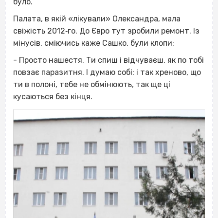
було.
Палата, в якій «лікували» Олександра, мала
свіжість 2012‐го. До Євро тут зробили ремонт. Із
мінусів, сміючись каже Сашко, були клопи:
- Просто нашестя. Ти спиш і відчуваєш, як по тобі
повзає паразитня. І думаю собі: і так хреново, що
ти в полоні, тебе не обмінюють, так ще ці
кусаються без кінця.