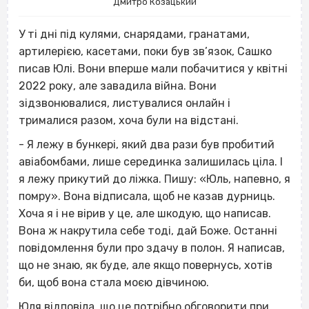
Дмитро Козацький
У ті дні під кулями, снарядами, гранатами,
артилерією, касетами, поки був зв’язок, Сашко
писав Юлі. Вони вперше мали побачитися у квітні
2022 року, але завадила війна. Вони
зідзвонювалися, листувалися онлайн і
трималися разом, хоча були на відстані.
- Я лежу в бункері, який два рази був пробитий
авіабомбами, лише серединка залишилась ціла. І
я лежу прикутий до ліжка. Пишу: «Юль, напевно, я
помру». Вона відписала, щоб не казав дурниць.
Хоча я і не вірив у це, але шкодую, що написав.
Вона ж накрутила себе тоді, дай Боже. Останні
повідомлення були про здачу в полон. Я написав,
що не знаю, як буде, але якщо повернусь, хотів
би, щоб вона стала моєю дівчиною.
Юля відповіла, що це потрібно обговорити при