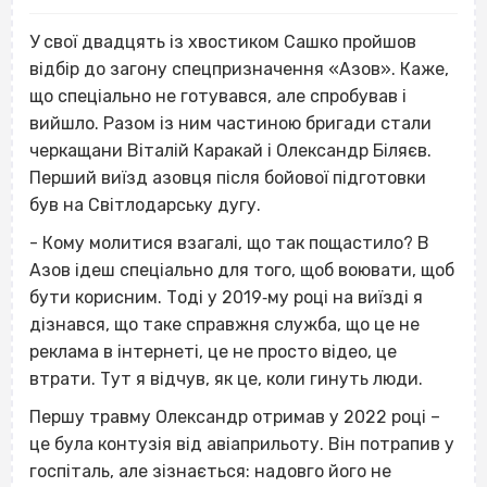
У свої двадцять із хвостиком Сашко пройшов
відбір до загону спецпризначення «Азов». Каже,
що спеціально не готувався, але спробував і
вийшло. Разом із ним частиною бригади стали
черкащани Віталій Каракай і Олександр Біляєв.
Перший виїзд азовця після бойової підготовки
був на Світлодарську дугу.
- Кому молитися взагалі, що так пощастило? В
Азов ідеш спеціально для того, щоб воювати, щоб
бути корисним. Тоді у 2019‐му році на виїзді я
дізнався, що таке справжня служба, що це не
реклама в інтернеті, це не просто відео, це
втрати. Тут я відчув, як це, коли гинуть люди.
Першу травму Олександр отримав у 2022 році –
це була контузія від авіаприльоту. Він потрапив
у
госпіталь, але зізнається: надовго його не