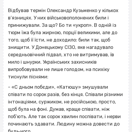
Відбував термін Олександр Кузьменко у кількох
в’язницях. У них військовополонених били і
принижували. За що? Бо ти «укроп». В одній із
тюрм їжа була жирною, порції великими, але до
того, щоб її їсти, не доходило: били так, щоб
знищити. У Донецькому СІЗО, яке нагадувало
середньовічний підвал, хто не витримував, їв
мило і шнурки. Українських захисників
випробовували не лише голодом, на психіку
тиснули піснями:
- «С дньом побєди», «Катюшу» змушували
співати по сорок разів, без кінця. Співали різними
інтонаціями, суржиком, не російською, просто,
щоб була на фоні. Думав, краще співати, ніж
поб’ють. Але так сорок хвилин поспівати, і нерви
починають здавати. Людину можна довести до
будь‐чого.