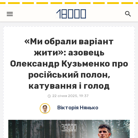
«Ми обрали варіант
жити»: азовець
Олександр Кузьменко про
російський полон,
катування і голод
22 січня 2025, 19:37
Вікторія Нянько