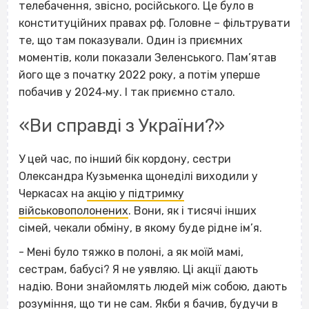
телебачення, звісно, російського. Це було в
конституційних правах рф. Головне – фільтрувати
те, що там показували. Один із приємних
моментів, коли показали Зеленського. Пам’ятав
його ще з початку 2022 року, а потім уперше
побачив у 2024‐му. І так приємно стало.
«Ви справді з України?»
У цей час, по інший бік кордону, сестри
Олександра Кузьменка щонеділі виходили у
Черкасах на
акцію у підтримку
військовополонених
. Вони, як і тисячі інших
сімей, чекали обміну, в якому буде рідне ім’я.
- Мені було тяжко в полоні, а як моїй мамі,
сестрам, бабусі? Я не уявляю. Ці акції дають
надію. Вони знайомлять людей між собою, дають
розуміння, що ти не сам. Якби я бачив, будучи в