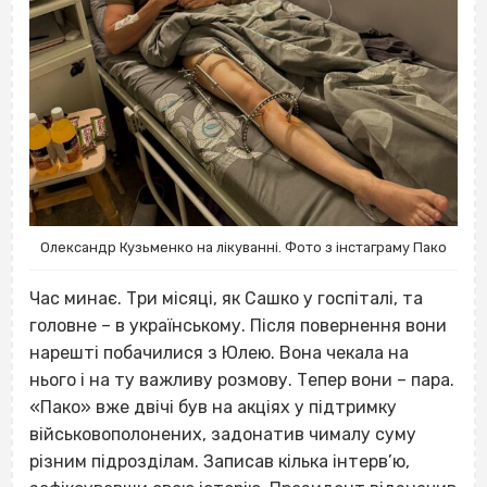
Олександр Кузьменко на лікуванні. Фото з інстаграму Пако
Час минає. Три місяці, як Сашко у госпіталі, та
головне – в українському. Після повернення вони
нарешті побачилися з Юлею. Вона чекала на
нього і на ту важливу розмову. Тепер вони – пара.
«Пако» вже двічі був на акціях у підтримку
військовополонених, задонатив чималу суму
різним підрозділам. Записав кілька інтерв’ю,