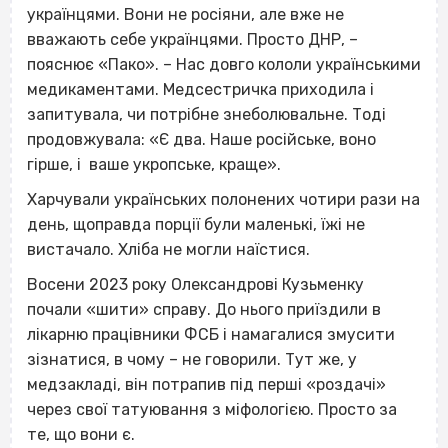
українцями. Вони не росіяни, але вже не
вважають себе українцями. Просто ДНР, –
пояснює «Пако». – Нас довго кололи українськими
медикаментами. Медсестричка приходила і
запитувала, чи потрібне знеболювальне. Тоді
продовжувала: «Є два. Наше російське, воно
гірше, і ваше укропське, краще».
Харчували українських полонених чотири рази на
день, щоправда порції були маленькі, їжі не
вистачало. Хліба не могли наїстися.
Восени 2023 року Олександрові Кузьменку
почали «шити» справу. До нього приїздили в
лікарню працівники ФСБ і намагалися змусити
зізнатися, в чому – не говорили. Тут же, у
медзакладі, він потрапив під перші «роздачі»
через свої татуювання з міфологією. Просто за
те, що вони є.