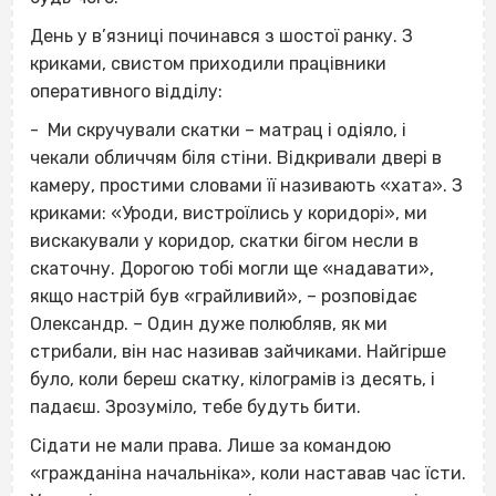
День у в’язниці починався з шостої ранку. З
криками, свистом приходили працівники
оперативного відділу:
- Ми скручували скатки – матрац і одіяло, і
чекали обличчям біля стіни. Відкривали двері в
камеру, простими словами її називають «хата». З
криками: «Уроди, вистроїлись у коридорі», ми
вискакували у коридор, скатки бігом несли в
скаточну. Дорогою тобі могли ще «надавати»,
якщо настрій був «грайливий», – розповідає
Олександр. – Один дуже полюбляв, як ми
стрибали, він нас називав зайчиками. Найгірше
було, коли береш скатку, кілограмів із десять, і
падаєш. Зрозуміло, тебе будуть бити.
Сідати не мали права. Лише за командою
«гражданіна начальніка», коли наставав час їсти.