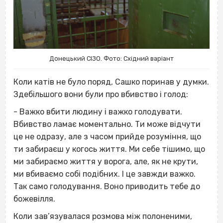
Донецький СІЗО. Фото: Східний варіант
Коли катів не було поряд, Сашко поринав у думки.
Здебільшого вони були про вбивство і голод:
- Важко вбити людину і важко голодувати.
Вбивство ламає моментально. Ти може відчути
це не одразу, але з часом прийде розуміння, що
ти забираєш у когось життя. Ми себе тішимо, що
ми забираємо життя у ворога, але, як не крути,
ми вбиваємо собі подібних. І це завжди важко.
Так само голодування. Воно приводить тебе до
божевілля.
Коли зав’язувалася розмова між полоненими,