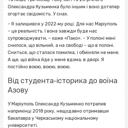
Олександра Кузьменка було іншим і воно дотепер
огортає свідомість. У снах.
- Я залишився у 2022‐му році. Для нас Маріуполь
– це реальність. І вона завжди буде нас
супроводжувати, – каже «Пако». – У полоні мені
снилося, що вільний, а на свободі – що в полоні.
Сниться, що сталася помилка, і обміняли не мене.
А ще, що війна йде у мене вдома, в дворі. Я
постійно воюю, воюю, воюю.
Від студента‐історика до воїна
Азову
У Маріуполь Олександр Кузьменко потрапив
наприкінці 2018 року, нещодавно отримавши
бакалавра у Черкаському національному
університеті.