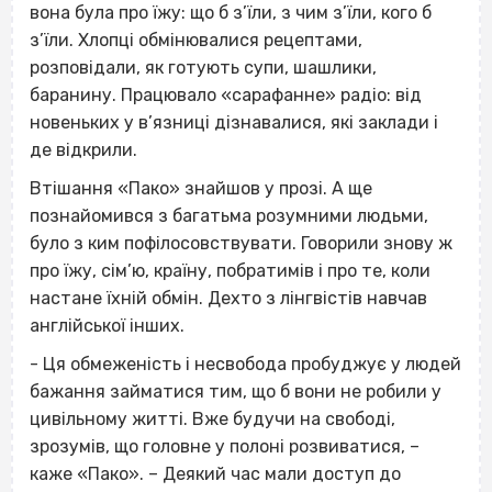
вона була про їжу: що б з’їли, з чим з’їли, кого б
з’їли. Хлопці обмінювалися рецептами,
розповідали, як готують супи, шашлики,
баранину. Працювало «сарафанне» радіо: від
новеньких у в’язниці дізнавалися, які заклади і
де відкрили.
Втішання «Пако» знайшов у прозі. А ще
познайомився з багатьма розумними людьми,
було з ким пофілосовствувати. Говорили знову ж
про їжу, сім’ю, країну, побратимів і про те, коли
настане їхній обмін. Дехто з лінгвістів навчав
англійської інших.
- Ця обмеженість і несвобода пробуджує у людей
бажання займатися тим, що б вони не робили у
цивільному житті. Вже будучи на свободі,
зрозумів, що головне у полоні розвиватися, –
каже «Пако». – Деякий час мали доступ до