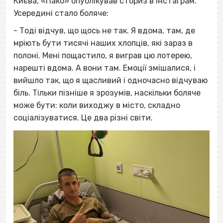
Києва, «Пако» опублікував сториз в інстаграм.
Усередині стало боляче:
- Тоді відчув, що щось не так. Я вдома, там, де
мріють бути тисячі наших хлопців, які зараз в
полоні. Мені пощастило, я виграв цю лотерею,
нарешті вдома. А вони там. Емоції змішалися, і
вийшло так, що я щасливий і одночасно відчуваю
біль. Тільки пізніше я зрозумів, наскільки боляче
може бути: коли виходжу в місто, складно
соціалізуватися. Це два різні світи.