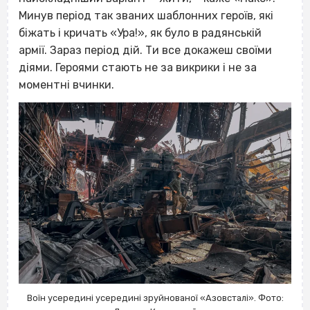
Минув період так званих шаблонних героїв, які
біжать і кричать «Ура!», як було в радянській
армії. Зараз період дій. Ти все докажеш своїми
діями. Героями стають не за викрики і не за
моментні вчинки.
Воїн усередині усередині зруйнованої «Азовсталі». Фото: