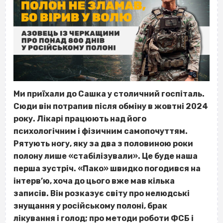
Ми приїхали до Сашка у столичний госпіталь.
Сюди він потрапив після обміну в жовтні 2024
року. Лікарі працюють над його
психологічним і фізичним самопочуттям.
Рятують ногу, яку за два з половиною роки
полону лише «стабілізували». Це буде наша
перша зустріч. «Пако» швидко погодився на
інтерв’ю, хоча до цього вже мав кілька
записів. Він розказує світу про нелюдські
знущання у російському полоні, брак
лікування і голод; про методи роботи ФСБ і