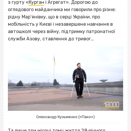
з гурту «
Курган
і Агрегат». Дорогою до
оглядового майданчика ми говорили про різне:
рідну Мар’янівку, що в серці України, про
мобільність у Києві і незавершене навчання в
автошколі через війну, підтримку патронатної
служби Азову, ставлення до тривог…
Олександр Кузьменко («Пако»)
Та лише три місяці тому життя 28‐річного