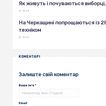
Як живуть і почуваються виборці,
18:20
На Черкащині попрощаються із 28
техніком
13:00
КОМЕНТАРІ
Залиште свій коментар
Ваше ім'я
*
Email