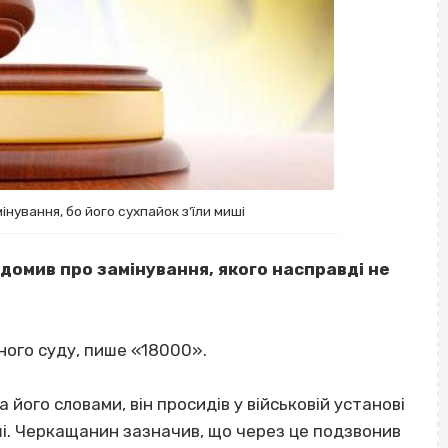
нування, бо його сухпайок з’їли миші
ідомив про замінування, якого насправді не
ного суду, пише «18000».
а його словами, він просидів у військовій установі
миші. Черкащанин зазначив, що через це подзвонив