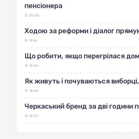
пенсіонера
20:05
Ходою за реформи і діалог пряму
19:56
Що робити, якщо перегрілася до
19:00
Як живуть і почуваються виборці,
18:20
Черкаський бренд за дві години 
18:07