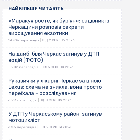
НАЙБІЛЬШЕ ЧИТАЮТЬ
«Маракуя росте, як бур’ян»: садівник із
Черкащини розповів секрети
вирощування екзотики
|
14 406 переглядів
ВІД 2 СЕРПНЯ 2026
На дамбі біля Черкас загинув у ДТП
водій (ФОТО)
|
8 282 переглядів
ВІД 5 СЕРПНЯ 2026
Рукавички у лікарні Черкас за ціною
Lexus: схема не зникла, вона просто
переїхала – розслідування
|
6 333 переглядів
ВІД 3 СЕРПНЯ 2026
У ДТП у Черкаському районі загинув
мотоцикліст
|
6 155 переглядів
ВІД 3 СЕРПНЯ 2026