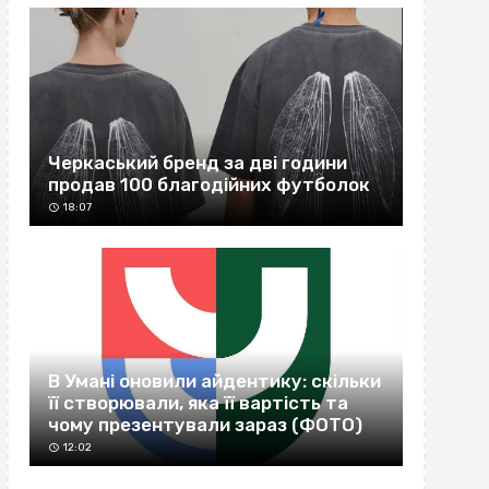
Черкаський бренд за дві години
продав 100 благодійних футболок
18:07
В Умані оновили айдентику: скільки
її створювали, яка її вартість та
чому презентували зараз (ФОТО)
12:02