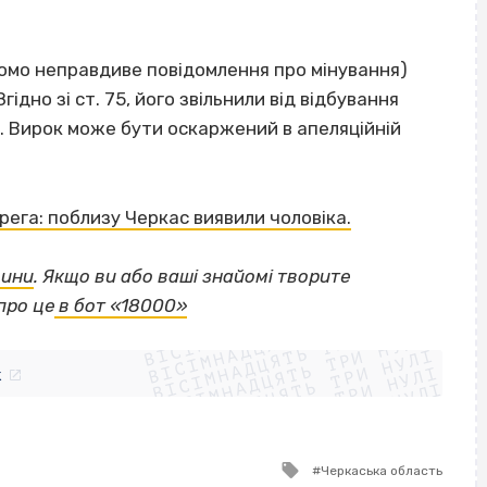
ідомо неправдиве повідомлення про мінування)
ідно зі ст. 75, його звільнили від відбування
. Вирок може бути оскаржений в апеляційній
ерега: поблизу Черкас виявили чоловіка.
щини
.
Якщо
ви або ваші знайомі творите
ВІСІМНАДЦЯТЬ ТРИ НУЛІ
про це
в бот «18000»
ВІСІМНАДЦЯТЬ ТРИ НУЛІ
ВІСІМНАДЦЯТЬ ТРИ НУЛІ
ВІСІМНАДЦЯТЬ ТРИ НУЛІ
ВІСІМНАДЦЯТЬ ТРИ НУЛІ
ВІСІМНАДЦЯТЬ ТРИ НУЛІ
k
ВІСІМНАДЦЯТЬ ТРИ НУЛІ
ВІСІМНАДЦЯТЬ ТРИ НУЛІ
Tagged
Черкаська область
with