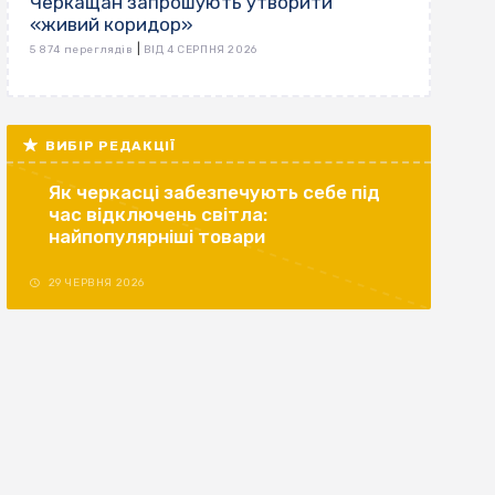
Черкащан запрошують утворити
«живий коридор»
|
5 874 переглядів
ВІД 4 СЕРПНЯ 2026
ВИБІР РЕДАКЦІЇ
Як черкасці забезпечують себе під
час відключень світла:
найпопулярніші товари
29 ЧЕРВНЯ 2026