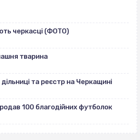
ють черкасці (ФОТО)
машня тварина
 дільниці та реєстр на Черкащині
продав 100 благодійних футболок