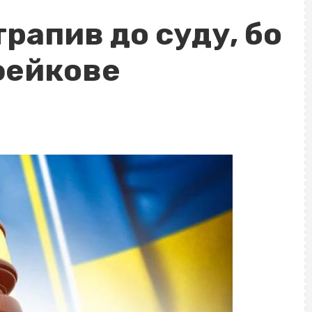
рапив до суду, бо
фейкове