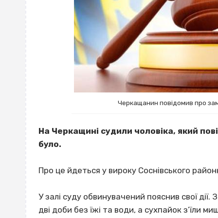
Черкащанин повідомив про замі
На Черкащині судили чоловіка, який пов
було.
Про це йдеться у вироку Соснівського район
У залі суду обвинувачений пояснив свої дії. З
дві доби без їжі та води, а сухпайок з’їли 