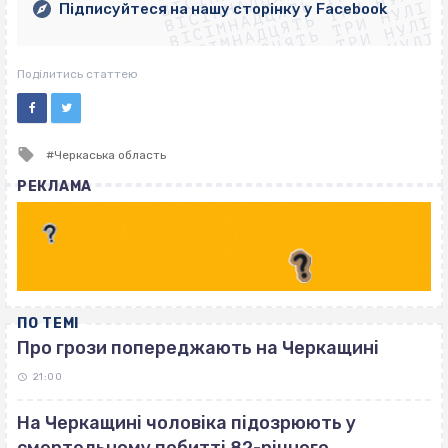
ВІСІМНАДЦЯТЬ ТРИ НУЛІ
ВІСІМНАДЦЯТЬ ТРИ НУЛІ
ВІСІМНАДЦЯТЬ ТРИ НУЛІ
Підписуйтеся на нашу сторінку у Facebook
ВІСІМНАДЦЯТЬ ТРИ НУЛІ
ВІСІМНАДЦЯТЬ ТРИ НУЛІ
Поділитись статтею
Tagged
Черкаська область
with
РЕКЛАМА
ПО ТЕМІ
Про грози попереджають на Черкащині
21:00
На Черкащині чоловіка підозрюють у