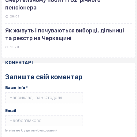
смертельному побитті 82-річного
пенсіонера
20:05
Як живуть і почуваються виборці, дільниці
та реєстр на Черкащині
18:20
КОМЕНТАРІ
Залиште свій коментар
Ваше ім'я
*
Email