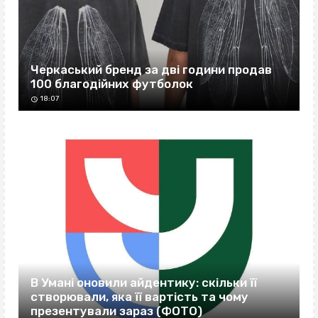
Черкаський бренд за дві години продав
100 благодійних футболок
18:07
В Умані оновили айдентику: скільки її
створювали, яка її вартість та чому
презентували зараз (ФОТО)