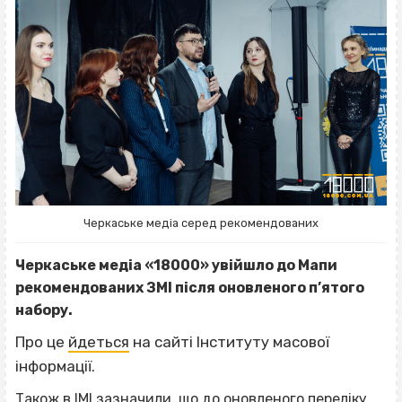
Черкаське медіа серед рекомендованих
Черкаське медіа «18000» увійшло до Мапи
рекомендованих ЗМІ після оновленого п’ятого
набору.
Про це
йдеться
на сайті Інституту масової
інформації.
Також в ІМІ зазначили, що до оновленого переліку