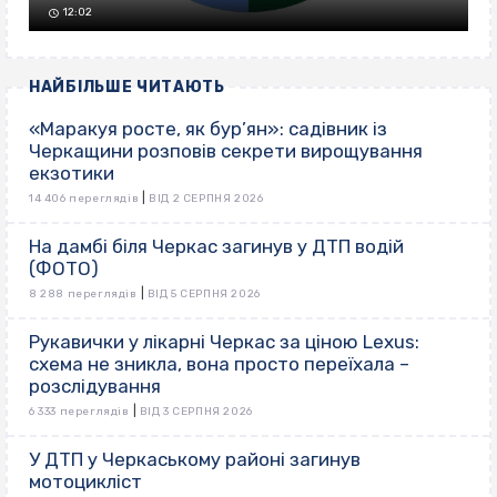
12:02
НАЙБІЛЬШЕ ЧИТАЮТЬ
«Маракуя росте, як бур’ян»: садівник із
Черкащини розповів секрети вирощування
екзотики
|
14 406 переглядів
ВІД 2 СЕРПНЯ 2026
На дамбі біля Черкас загинув у ДТП водій
(ФОТО)
|
8 288 переглядів
ВІД 5 СЕРПНЯ 2026
Рукавички у лікарні Черкас за ціною Lexus:
схема не зникла, вона просто переїхала –
розслідування
|
6 333 переглядів
ВІД 3 СЕРПНЯ 2026
У ДТП у Черкаському районі загинув
мотоцикліст