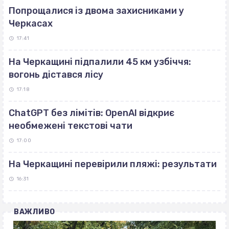
Попрощалися із двома захисниками у
Черкасах
17:41
На Черкащині підпалили 45 км узбіччя:
вогонь дістався лісу
17:18
ChatGPT без лімітів: OpenAI відкриє
необмежені текстові чати
17:00
На Черкащині перевірили пляжі: результати
16:31
ВАЖЛИВО