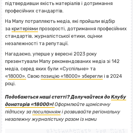
підтвердивши якість матеріалів і дотримання
професійних стандартів.
На Мапу потрапляють медіа, які пройшли відбір
за
критеріями
прозорості, дотримання професійних
стандартів, журналістської етики, оцінки
незалежності та репутації.
Нагадаємо, уперше у вересні 2023 року
презентували Мапу рекомендованих медіа зі 142
медіа, серед яких були «Суспільне» та
«
18000».
Свою
позицію «18000» зберегли
і в 2024
році.
Подобаються наші статті? Долучайтеся до
Клубу
донаторів «18000»!
Оформлюйте щомісячну
підписку за
посиланням
і розвивайте регіональну
ВІСІМНАДЦЯТЬ ТРИ НУЛІ
ВІСІМНАДЦЯТЬ ТРИ НУЛІ
незалежну журналістику разом із нами
ВІСІМНАДЦЯТЬ ТРИ НУЛІ