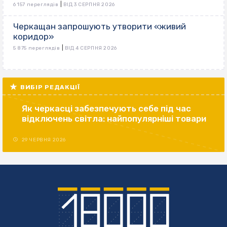
|
6 157 переглядів
ВІД 3 СЕРПНЯ 2026
Черкащан запрошують утворити «живий
коридор»
|
5 875 переглядів
ВІД 4 СЕРПНЯ 2026
ВИБІР РЕДАКЦІЇ
Як черкасці забезпечують себе під час
відключень світла: найпопулярніші товари
29 ЧЕРВНЯ 2026