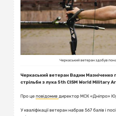
Черкаський ветеран здобув пона
Черкаський ветеран Вадим Мазніченко по
стрільби з лука 5th CISM World Military 
Про це
повідомив
директор МСК «Дніпро» Юр
У кваліфікації ветеран набрав 567 балів і по