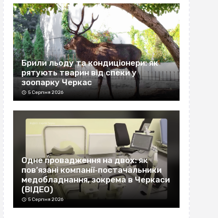
Брили льоду та кондиціонери: як
рятують тварин від спеки у
зоопарку Черкас
5 Серпня 2026
Одне провадження на двох: як
пов’язані компанії‐постачальники
медобладнання, зокрема в Черкаси
(ВІДЕО)
5 Серпня 2026