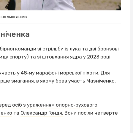
 на змаганнях
ніченка
бірної команди зі стрільби із лука та дві бронзові
иду спорту) та зі штовхання ядра у 2023 році.
 участь у
48‐му марафоні морської піхоти
. Для
рше змагання, в якому брав участь Мазніченко,
 серед осіб з ураженням опорно‐рухового
ченко
та
Олександр Гондя.
Вони посіли четверте