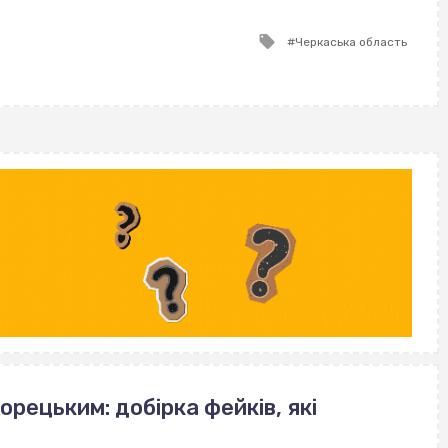
ВІСІМНАДЦЯТЬ ТРИ НУЛІ
ВІСІМНАДЦЯТЬ ТРИ НУЛІ
Tagged
Черкаська область
with
орецьким: добірка фейків, які