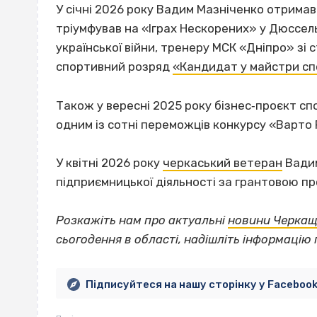
У січні 2026 року Вадим Мазніченко отрима
тріумфував на «Іграх Нескорених» у Дюссель
української війни, тренеру МСК «Дніпро» зі 
спортивний розряд
«Кандидат у майстри сп
Також у вересні 2025 року бізнес‐проєкт 
одним із сотні переможців конкурсу «Варто
У квітні 2026 року
черкаський ветеран
Вадим
підприємницької діяльності за грантовою п
Розкажіть нам про актуальні
новини Черка
сьогодення в області, надішліть інформацію 
Підписуйтеся на нашу сторінку у Faceboo