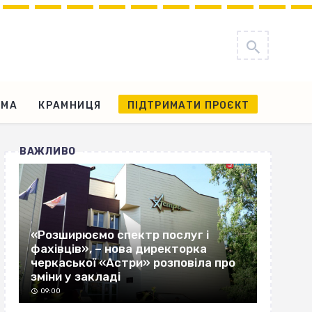
АМА
КРАМНИЦЯ
ПІДТРИМАТИ ПРОЄКТ
ВАЖЛИВО
«Розширюємо спектр послуг і
фахівців», – нова директорка
черкаської «Астри» розповіла про
зміни у закладі
09:00