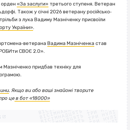
в орден
«За заслуги»
третього ступеня. Ветеран
дорфі. Також у січні 2026 ветерану російсько‐
стрільби з лука Вадиму Мазніченку присвоїли
орту України»
.
спортсмена‐ветерана
Вадима Мазніченка
став
 РОБИти СВОЄ 2.0».
 Мазніченко придбав техніку для
рограмою.
щини
.
Якщо
ви або ваші знайомі творите
ВІСІМНАДЦЯТЬ ТРИ НУЛІ
про це
в бот «18000»
ВІСІМНАДЦЯТЬ ТРИ НУЛІ
ВІСІМНАДЦЯТЬ ТРИ НУЛІ
ВІСІМНАДЦЯТЬ ТРИ НУЛІ
ВІСІМНАДЦЯТЬ ТРИ НУЛІ
ВІСІМНАДЦЯТЬ ТРИ НУЛІ
k