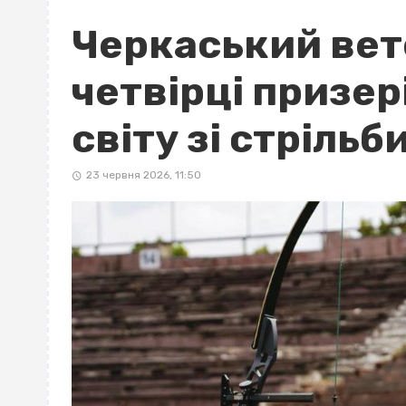
Черкаський вет
четвірці призер
світу зі стрільб
23 червня 2026, 11:50