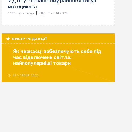
У ДТП у Черкаському районі загинув
мотоцикліст
|
6 130 переглядів
ВІД 3 СЕРПНЯ 2026
ВИБІР РЕДАКЦІЇ
Як черкасці забезпечують себе під
час відключень світла:
найпопулярніші товари
29 ЧЕРВНЯ 2026