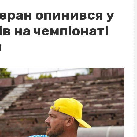
еран опинився у
ів на чемпіонаті
и