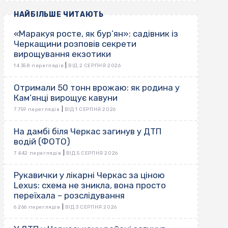
НАЙБІЛЬШЕ ЧИТАЮТЬ
«Маракуя росте, як бур’ян»: садівник із
Черкащини розповів секрети
вирощування екзотики
|
14 358 переглядів
ВІД 2 СЕРПНЯ 2026
Отримали 50 тонн врожаю: як родина у
Кам’янці вирощує кавуни
|
7 759 переглядів
ВІД 1 СЕРПНЯ 2026
На дамбі біля Черкас загинув у ДТП
водій (ФОТО)
|
7 442 переглядів
ВІД 5 СЕРПНЯ 2026
Рукавички у лікарні Черкас за ціною
Lexus: схема не зникла, вона просто
переїхала – розслідування
|
6 266 переглядів
ВІД 3 СЕРПНЯ 2026