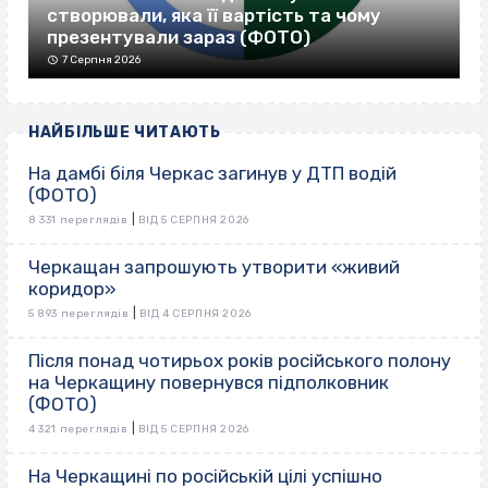
створювали, яка її вартість та чому
презентували зараз (ФОТО)
7 Серпня 2026
НАЙБІЛЬШЕ ЧИТАЮТЬ
На дамбі біля Черкас загинув у ДТП водій
(ФОТО)
|
8 331 переглядів
ВІД 5 СЕРПНЯ 2026
Черкащан запрошують утворити «живий
коридор»
|
5 893 переглядів
ВІД 4 СЕРПНЯ 2026
Після понад чотирьох років російського полону
на Черкащину повернувся підполковник
(ФОТО)
|
4 321 переглядів
ВІД 5 СЕРПНЯ 2026
На Черкащині по російській цілі успішно