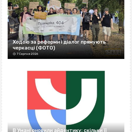
Ходою за реформи і діалог прямують
черкасці (ФОТО)
7 Серпня 2026
В Умані оновили айдентику: скільки її