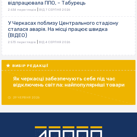
відпрацювала ППО, – Табурець
|
2 634 переглядів
ВІД 7 СЕРПНЯ 2026
У Черкасах поблизу Центрального стадіону
сталася аварія. На місці працює швидка
(ВІДЕО)
|
2 573 переглядів
ВІД 4 СЕРПНЯ 2026
ВИБІР РЕДАКЦІЇ
Як черкасці забезпечують себе під час
відключень світла: найпопулярніші товари
29 ЧЕРВНЯ 2026