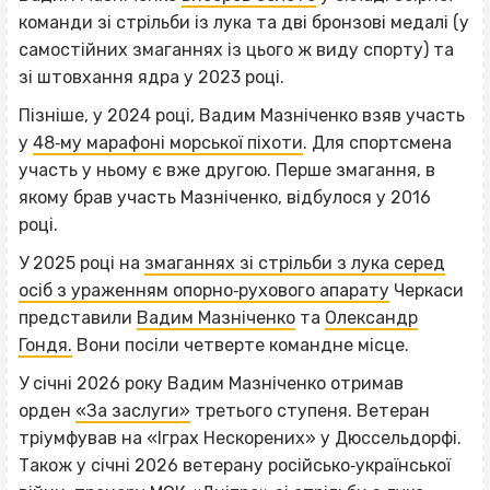
команди зі стрільби із лука та дві бронзові медалі (у
самостійних змаганнях із цього ж виду спорту) та
зі штовхання ядра у 2023 році.
Пізніше, у 2024 році, Вадим Мазніченко взяв участь
у
48‐му марафоні морської піхоти
. Для спортсмена
участь у ньому є вже другою. Перше змагання, в
якому брав участь Мазніченко, відбулося у 2016
році.
У 2025 році на
змаганнях зі стрільби з лука серед
осіб з ураженням опорно‐рухового апарату
Черкаси
представили
Вадим Мазніченко
та
Олександр
Гондя.
Вони посіли четверте командне місце.
У січні 2026 року Вадим Мазніченко отримав
орден
«За заслуги»
третього ступеня. Ветеран
тріумфував на «Іграх Нескорених» у Дюссельдорфі.
Також у січні 2026 ветерану російсько‐української