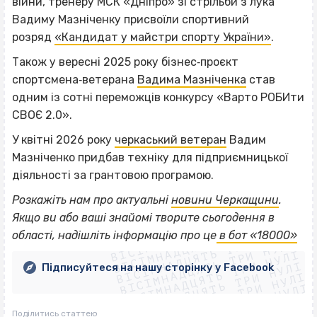
війни, тренеру МСК «Дніпро» зі стрільби з лука
Вадиму Мазніченку присвоїли спортивний
розряд
«Кандидат у майстри спорту України»
.
Також у вересні 2025 року бізнес‐проєкт
спортсмена‐ветерана
Вадима Мазніченка
став
одним із сотні переможців конкурсу «Варто РОБИти
СВОЄ 2.0».
У квітні 2026 року
черкаський ветеран
Вадим
Мазніченко придбав техніку для підприємницької
діяльності за грантовою програмою.
Розкажіть нам про актуальні
новини Черкащини
.
ВІСІМНАДЦЯТЬ ТРИ НУЛІ
Якщо
ви або ваші знайомі творите сьогодення в
ВІСІМНАДЦЯТЬ ТРИ НУЛІ
ВІСІМНАДЦЯТЬ ТРИ НУЛІ
області, надішліть інформацію про це
в бот «18000»
ВІСІМНАДЦЯТЬ ТРИ НУЛІ
ВІСІМНАДЦЯТЬ ТРИ НУЛІ
ВІСІМНАДЦЯТЬ ТРИ НУЛІ
Підписуйтеся на нашу сторінку у Facebook
ВІСІМНАДЦЯТЬ ТРИ НУЛІ
ВІСІМНАДЦЯТЬ ТРИ НУЛІ
Поділитись статтею