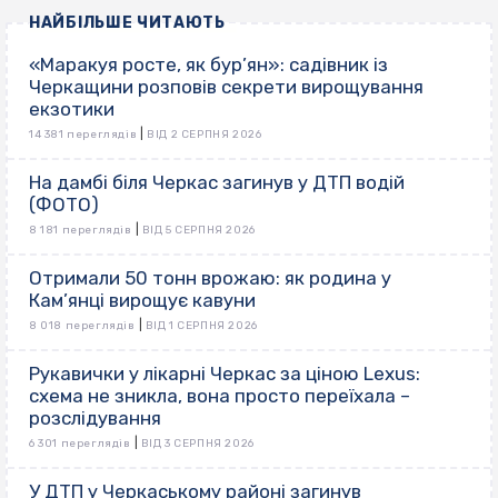
НАЙБІЛЬШЕ ЧИТАЮТЬ
«Маракуя росте, як бур’ян»: садівник із
Черкащини розповів секрети вирощування
екзотики
|
14 381 переглядів
ВІД 2 СЕРПНЯ 2026
На дамбі біля Черкас загинув у ДТП водій
(ФОТО)
|
8 181 переглядів
ВІД 5 СЕРПНЯ 2026
Отримали 50 тонн врожаю: як родина у
Кам’янці вирощує кавуни
|
8 018 переглядів
ВІД 1 СЕРПНЯ 2026
Рукавички у лікарні Черкас за ціною Lexus:
схема не зникла, вона просто переїхала –
розслідування
|
6 301 переглядів
ВІД 3 СЕРПНЯ 2026
У ДТП у Черкаському районі загинув