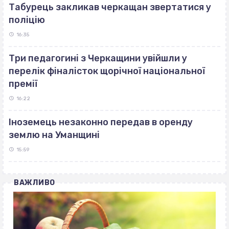
Табурець закликав черкащан звертатися у
поліцію
16:35
Три педагогині з Черкащини увійшли у
перелік фіналісток щорічної національної
премії
16:22
Іноземець незаконно передав в оренду
землю на Уманщині
15:59
ВАЖЛИВО