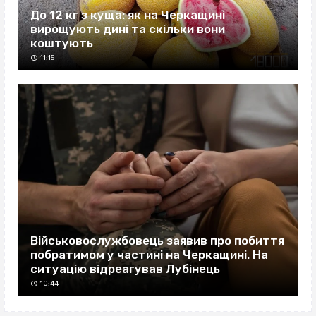
До 12 кг з куща: як на Черкащині
вирощують дині та скільки вони
коштують
11:15
Військовослужбовець заявив про побиття
побратимом у частині на Черкащині. На
ситуацію відреагував Лубінець
10:44