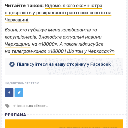
Читайте також:
Відомо, якого ексміністра
підозрюють у розкраданні грантових коштів на
Черкащині.
Єдині, хто публікує імена колаборантів та
корупціонерів. Знаходьте актуальні
новини
ВІСІМНАДЦЯТЬ ТРИ НУЛІ
Черкащини
на «18000».
А також підписуйся
ВІСІМНАДЦЯТЬ ТРИ НУЛІ
ВІСІМНАДЦЯТЬ ТРИ НУЛІ
на
телеграм‐канал «18000 | Шо там у Черкасах?»
ВІСІМНАДЦЯТЬ ТРИ НУЛІ
ВІСІМНАДЦЯТЬ ТРИ НУЛІ
ВІСІМНАДЦЯТЬ ТРИ НУЛІ
Підписуйтеся на нашу сторінку у Facebook
ВІСІМНАДЦЯТЬ ТРИ НУЛІ
ВІСІМНАДЦЯТЬ ТРИ НУЛІ
Поділитись статтею
Tagged
Черкаська область
with
РЕКЛАМА