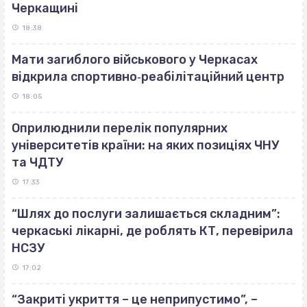
Черкащині
18:38
Мати загиблого військового у Черкасах
відкрила спортивно‐реабілітаційний центр
18:05
Оприлюднили перелік популярних
університетів країни: на яких позиціях ЧНУ
та ЧДТУ
17:33
“Шлях до послуги залишається складним”:
черкаські лікарні, де роблять КТ, перевірила
НСЗУ
17:02
“Закриті укриття – це неприпустимо”, –