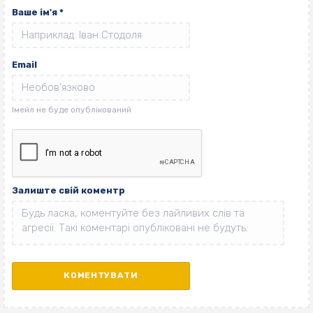
Ваше ім'я
*
Email
Залиште свій коментр