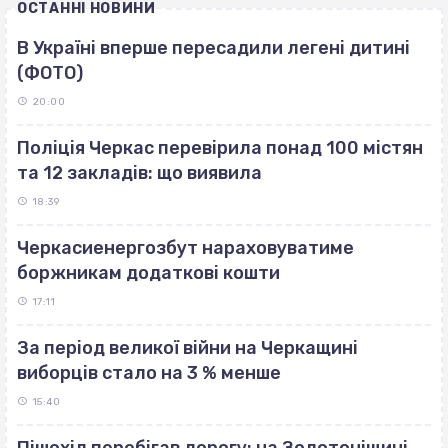
ОСТАННІ НОВИНИ
В Україні вперше пересадили легені дитині
(ФОТО)
20:00
Поліція Черкас перевірила понад 100 містян
та 12 закладів: що виявила
18:39
Черкасиенергозбут нараховуватиме
боржникам додаткові кошти
17:11
За період великої війни на Черкащині
виборців стало на 3 % менше
15:40
Пішохід перебігав дорогу: на Золотоніщині