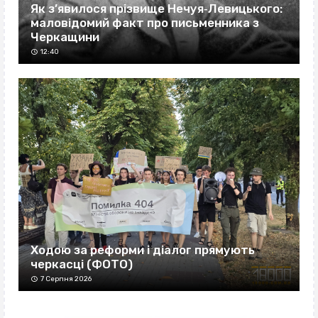
Як з’явилося прізвище Нечуя‐Левицького:
маловідомий факт про письменника з
Черкащини
12:40
Ходою за реформи і діалог прямують
черкасці (ФОТО)
7 Серпня 2026