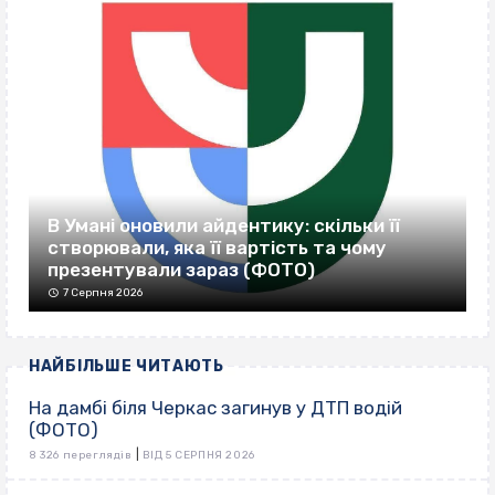
В Умані оновили айдентику: скільки її
створювали, яка її вартість та чому
презентували зараз (ФОТО)
7 Серпня 2026
НАЙБІЛЬШЕ ЧИТАЮТЬ
На дамбі біля Черкас загинув у ДТП водій
(ФОТО)
|
8 326 переглядів
ВІД 5 СЕРПНЯ 2026