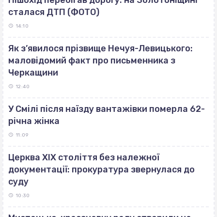
сталася ДТП (ФОТО)
14:10
Як з’явилося прізвище Нечуя-Левицького:
маловідомий факт про письменника з
Черкащини
12:40
У Смілі після наїзду вантажівки померла 62-
річна жінка
11:09
Церква ХІХ століття без належної
документації: прокуратура звернулася до
суду
10:30