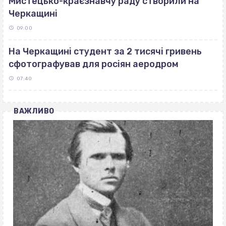
Мистецько-краєзнавчу раду створили на
Черкащині
09:00
На Черкащині студент за 2 тисячі гривень
сфотографував для росіян аеродром
07:40
ВАЖЛИВО