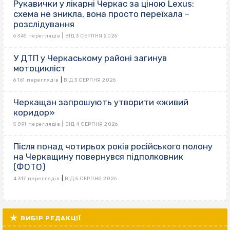
Рукавички у лікарні Черкас за ціною Lexus:
схема не зникла, вона просто переїхала –
розслідування
|
6 345 переглядів
ВІД 3 СЕРПНЯ 2026
У ДТП у Черкаському районі загинув
мотоцикліст
|
6 161 переглядів
ВІД 3 СЕРПНЯ 2026
Черкащан запрошують утворити «живий
коридор»
|
5 891 переглядів
ВІД 4 СЕРПНЯ 2026
Після понад чотирьох років російського полону
на Черкащину повернувся підполковник
(ФОТО)
|
4 317 переглядів
ВІД 5 СЕРПНЯ 2026
ВИБІР РЕДАКЦІЇ