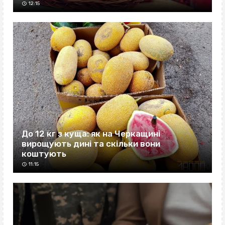
12:15
До 12 кг з куща: як на Черкащині
вирощують дині та скільки вони
коштують
11:15