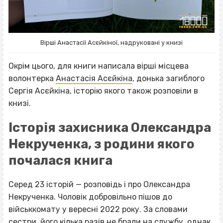
Вірші Анастасії Асєйкіної, надруковані у книзі
Окрім цього, для книги написала вірші місцева
волонтерка
Анастасія Асєйкіна
, донька загиблого
Сергія Асєйкіна, історію якого також розповіли в
книзі.
Історія захисника Олександра
Некрученка, з родини якого
почалася книга
Серед 23 історій — розповідь і про Олександра
Некрученка. Чоловік добровільно пішов до
військкомату у вересні 2022 року. За словами
сестри, його кілька разів не брали на службу, однак