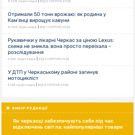
|
8 208 переглядів
ВІД 5 СЕРПНЯ 2026
Отримали 50 тонн врожаю: як родина у
Кам’янці вирощує кавуни
|
8 024 переглядів
ВІД 1 СЕРПНЯ 2026
Рукавички у лікарні Черкас за ціною Lexus:
схема не зникла, вона просто переїхала –
розслідування
|
6 306 переглядів
ВІД 3 СЕРПНЯ 2026
У ДТП у Черкаському районі загинув
мотоцикліст
|
6 143 переглядів
ВІД 3 СЕРПНЯ 2026
ВИБІР РЕДАКЦІЇ
Як черкасці забезпечують себе під час
відключень світла: найпопулярніші товари