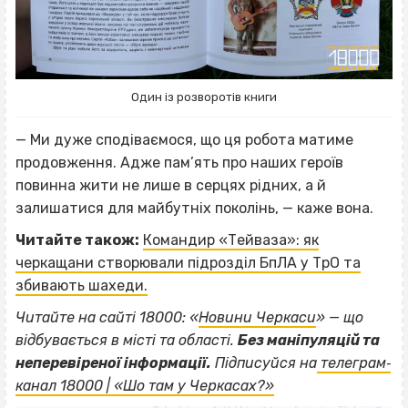
Один із розворотів книги
— Ми дуже сподіваємося, що ця робота матиме
продовження. Адже пам’ять про наших героїв
повинна жити не лише в серцях рідних, а й
залишатися для майбутніх поколінь, — каже вона.
Читайте також:
Командир «Тейваза»: як
черкащани створювали підрозділ БпЛА у ТрО та
збивають шахеди.
Читайте на сайті 18000: «
Новини Черкаси
» — що
відбувається в місті та області.
Без маніпуляцій та
ВІСІМНАДЦЯТЬ ТРИ НУЛІ
неперевіреної інформації.
Підписуйся на
телеграм‐
ВІСІМНАДЦЯТЬ ТРИ НУЛІ
канал 18000 | «Шо там у Черкасах?»