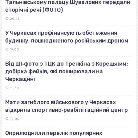
Тальнівському палацу Шувалових передали
сторічні речі (ФОТО)
20:01
У Черкасах профінансують обстеження
будинку, пошкодженого російським дроном
19:00
Від ШІ‐фото з ТЦК до Тренкіна з Корецьким:
добірка фейків, які поширювали на
Черкащині
18:38
Мати загиблого військового у Черкасах
відкрила спортивно‐реабілітаційний центр
18:05
Оприлюднили перелік популярних