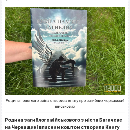
Родина полеглого воїна створила книгу про загиблих черкаськиї
військових
Родина загиблого військового з міста Багачеве
на Черкащині власним коштом створила Книгу