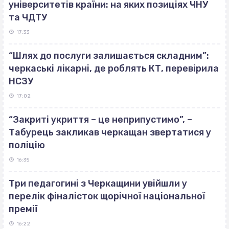
університетів країни: на яких позиціях ЧНУ
та ЧДТУ
17:33
“Шлях до послуги залишається складним”:
черкаські лікарні, де роблять КТ, перевірила
НСЗУ
17:02
“Закриті укриття – це неприпустимо”, –
Табурець закликав черкащан звертатися у
поліцію
16:35
Три педагогині з Черкащини увійшли у
перелік фіналісток щорічної національної
премії
16:22