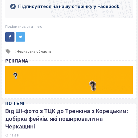
ВІСІМНАДЦЯТЬ ТРИ НУЛІ
ВІСІМНАДЦЯТЬ ТРИ НУЛІ
ВІСІМНАДЦЯТЬ ТРИ НУЛІ
ВІСІМНАДЦЯТЬ ТРИ НУЛІ
Підписуйтеся на нашу сторінку у Facebook
ВІСІМНАДЦЯТЬ ТРИ НУЛІ
ВІСІМНАДЦЯТЬ ТРИ НУЛІ
Поділитись статтею
Tagged
Черкаська область
with
РЕКЛАМА
ПО ТЕМІ
Від ШІ‐фото з ТЦК до Тренкіна з Корецьким:
добірка фейків, які поширювали на
Черкащині
18:38