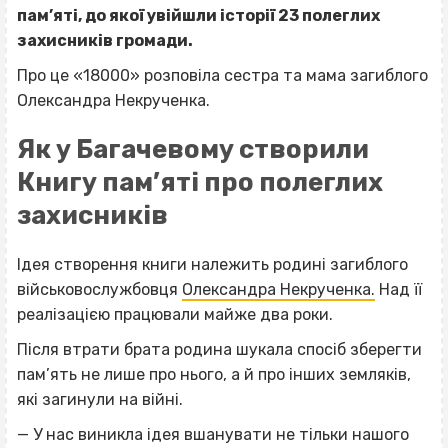
пам’яті, до якої увійшли історії 23 полеглих
захисників громади.
Про це «18000» розповіла сестра та мама загиблого
Олександра Некрученка.
Як у Багачевому створили
Книгу пам’яті про полеглих
захисників
Ідея створення книги належить родині загиблого
військовослужбовця
Олександра Некрученка.
Над її
реалізацією працювали майже два роки.
Після втрати брата родина шукала спосіб зберегти
пам’ять не лише про нього, а й про інших земляків,
які загинули на війні.
— У нас виникла ідея вшанувати не тільки нашого