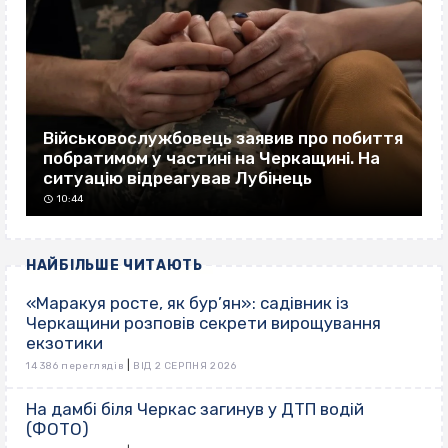
Військовослужбовець заявив про побиття
побратимом у частині на Черкащині. На
ситуацію відреагував Лубінець
10:44
НАЙБІЛЬШЕ ЧИТАЮТЬ
«Маракуя росте, як бур’ян»: садівник із
Черкащини розповів секрети вирощування
екзотики
|
14 386 переглядів
ВІД 2 СЕРПНЯ 2026
На дамбі біля Черкас загинув у ДТП водій
(ФОТО)