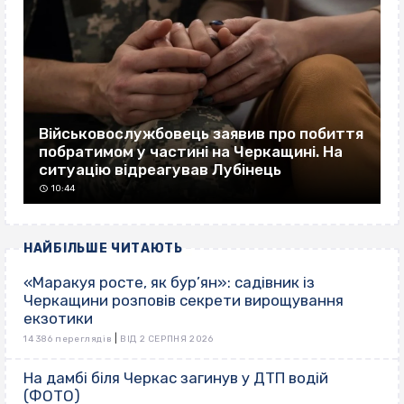
Військовослужбовець заявив про побиття
побратимом у частині на Черкащині. На
ситуацію відреагував Лубінець
10:44
НАЙБІЛЬШЕ ЧИТАЮТЬ
«Маракуя росте, як бур’ян»: садівник із
Черкащини розповів секрети вирощування
екзотики
|
14 386 переглядів
ВІД 2 СЕРПНЯ 2026
На дамбі біля Черкас загинув у ДТП водій
(ФОТО)