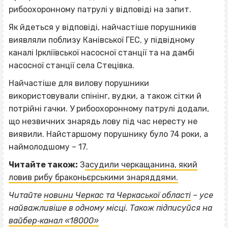
рибоохоронному патрулі у відповіді на запит.
Як йдеться у відповіді, найчастіше порушників
виявляли поблизу Канівської ГЕС, у підвідному
каналі Іркліївської насосної станції та на дамбі
насосної станції села Стецівка.
Найчастіше для вилову порушники
використовували спінінг, вудки, а також сітки й
потрійні гачки. У рибоохоронному патрулі додали,
що незвичних знарядь лову під час нересту не
виявили. Найстаршому порушнику було 74 роки, а
наймолодшому – 17.
Читайте також:
З
асудили черкащанина, який
ловив рибу браконьєрськими знаряддями.
Читайте
новини Черкас та Черкаської області
– усе
ВІСІМНАДЦЯТЬ ТРИ НУЛІ
найважливіше в одному місці. Також підписуйся на
вайбер‐канал «18000»