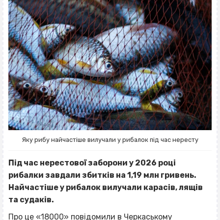
Яку рибу найчастіше вилучали у рибалок під час нересту
Під час нерестової заборони у 2026 році
рибалки завдали збитків на 1,19 млн гривень.
Найчастіше у рибалок вилучали карасів, лящів
та судаків.
Про це «18000» повідомили в Черкаському