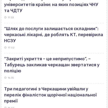
університетів країни: на яких позиціях ЧНУ
та ЧДТУ
17:33
“Шлях до послуги залишається складним”:
черкаські лікарні, де роблять КТ, перевірила
НСЗУ
17:02
“Закриті укриття – це неприпустимо”, –
Табурець закликав черкащан звертатися у
поліцію
16:35
Три педагогині з Черкащини увійшли у
перелік фіналісток щорічної національної
премії
16:22