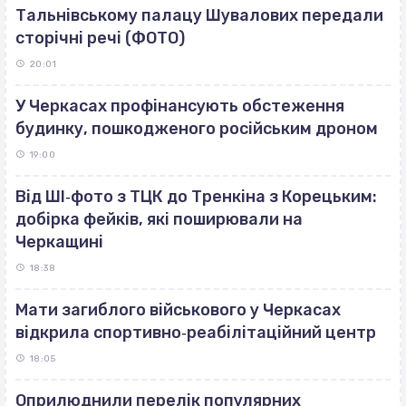
Тальнівському палацу Шувалових передали
сторічні речі (ФОТО)
20:01
У Черкасах профінансують обстеження
будинку, пошкодженого російським дроном
19:00
Від ШІ‐фото з ТЦК до Тренкіна з Корецьким:
добірка фейків, які поширювали на
Черкащині
18:38
Мати загиблого військового у Черкасах
відкрила спортивно‐реабілітаційний центр
18:05
Оприлюднили перелік популярних