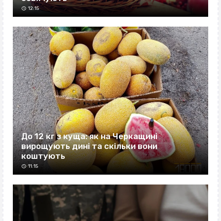
12:15
До 12 кг з куща: як на Черкащині
вирощують дині та скільки вони
коштують
11:15