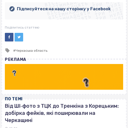
ВІСІМНАДЦЯТЬ ТРИ НУЛІ
ВІСІМНАДЦЯТЬ ТРИ НУЛІ
ВІСІМНАДЦЯТЬ ТРИ НУЛІ
ВІСІМНАДЦЯТЬ ТРИ НУЛІ
ВІСІМНАДЦЯТЬ ТРИ НУЛІ
Підписуйтеся на нашу сторінку у Facebook
ВІСІМНАДЦЯТЬ ТРИ НУЛІ
ВІСІМНАДЦЯТЬ ТРИ НУЛІ
Поділитись статтею
Tagged
Черкаська область
with
РЕКЛАМА
ПО ТЕМІ
Від ШІ‐фото з ТЦК до Тренкіна з Корецьким:
добірка фейків, які поширювали на
Черкащині