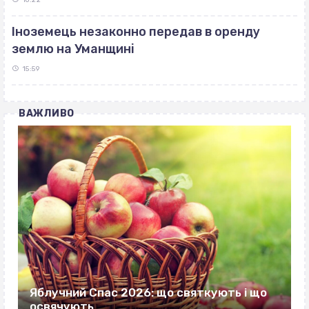
Іноземець незаконно передав в оренду
землю на Уманщині
15:59
ВАЖЛИВО
Яблучний Спас 2026: що святкують і що
освячують