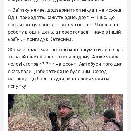
— Зв’язку немає, додзвонитися нікуди не можеш.
Одні приходять, кажуть одне, другі — інше. Це
все лякає, ця паніка, — згадує вона. — Я йшла на
роботу в один день, а поверталася – наче в іншій
країні, – пригадує Катерина.
Жінка зізнається, що тоді могла думати лише про
те, як їй швидше дістатися додому. Адже знала:
чоловік готовий йти на фронт. Автобуси того дня
скасували. Добиратися не було чим. Серед
натовпу, що біг хто куди, їй вдалося знайти
попутку.