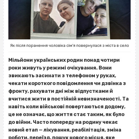
Як після поранення чоловіка сім’я повернулася з міста в село
Мільйони українських родин понад чотири
роки живуть у режимі очікування. Вони
звикають засинати з телефоном у руках,
чекати короткого повідомлення чи дзвінка з
фронту, рахувати дні між відпустками й
вчитися жити в постійній невизначеності. Та
навіть коли військові повертаються додому,
це не означає, що життя стає таким, як було
до війни. Часто попереду на родину чекає
новий етап — лікування, реабілітація, зміна
роботи, переїзд, пошук нового місця, яке