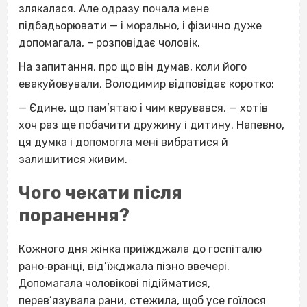
злякалася. Але одразу почала мене
підбадьорювати — і морально, і фізично дуже
допомагала, – розповідає чоловік.
На запитання, про що він думав, коли його
евакуйовували, Володимир відповідає коротко:
— Єдине, що пам’ятаю і чим керувався, — хотів
хоч раз ще побачити дружину і дитину. Напевно,
ця думка і допомогла мені вибратися й
залишитися живим.
Чого чекати після
поранення?
Кожного дня жінка приїжджала до госпіталю
рано‐вранці, від’їжджала пізно ввечері.
Допомагала чоловікові підійматися,
перев’язувала рани, стежила, щоб усе гоїлося