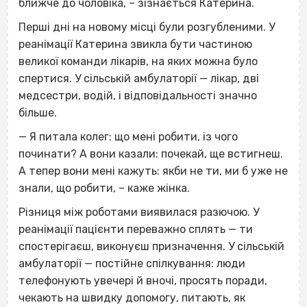
ближче до чоловіка, – зізнається Катерина.
Перші дні на новому місці були розгубленими. У
реанімації Катерина звикла бути частиною
великої команди лікарів, на яких можна було
спертися. У сільській амбулаторії — лікар, дві
медсестри, водій, і відповідальності значно
більше.
— Я питала колег: що мені робити, із чого
починати? А вони казали: почекай, ще встигнеш.
А тепер вони мені кажуть: якби не ти, ми б уже не
знали, що робити, – каже жінка.
Різниця між роботами виявилася разючою. У
реанімації пацієнти переважно сплять — ти
спостерігаєш, виконуєш призначення. У сільській
амбулаторії — постійне спілкування: люди
телефонують увечері й вночі, просять поради,
чекають на швидку допомогу, питають, як