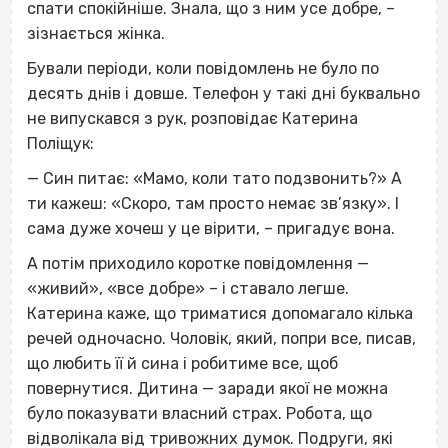
спати спокійніше. Знала, що з ним усе добре, –
зізнається жінка.
Бували періоди, коли повідомлень не було по
десять днів і довше. Телефон у такі дні буквально
не випускався з рук, розповідає Катерина
Поліщук:
— Син питає: «Мамо, коли тато подзвонить?» А
ти кажеш: «Скоро, там просто немає зв’язку». І
сама дуже хочеш у це вірити, – пригадує вона.
А потім приходило коротке повідомлення —
«живий», «все добре» – і ставало легше.
Катерина каже, що триматися допомагало кілька
речей одночасно. Чоловік, який, попри все, писав,
що любить її й сина і робитиме все, щоб
повернутися. Дитина — заради якої не можна
було показувати власний страх. Робота, що
відволікала від тривожних думок. Подруги, які