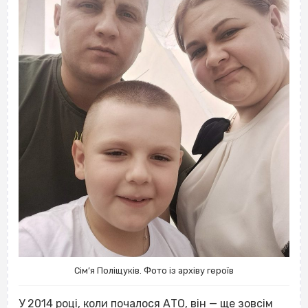
Сім’я Поліщуків. Фото із архіву героїв
У 2014 році, коли почалося АТО, він — ще зовсім