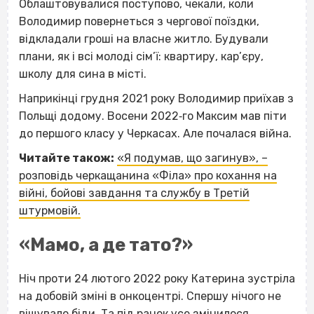
Облаштовувалися поступово, чекали, коли
Володимир повернеться з чергової поїздки,
відкладали гроші на власне житло. Будували
плани, як і всі молоді сім’ї: квартиру, кар’єру,
школу для сина в місті.
Наприкінці грудня 2021 року Володимир приїхав з
Польщі додому. Восени 2022‐го Максим мав піти
до першого класу у Черкасах. Але почалася війна.
Читайте також:
«Я подумав, що загинув», –
розповідь черкащанина «Філа» про кохання на
війні, бойові завдання та службу в Третій
штурмовій.
«Мамо, а де тато?»
Ніч проти 24 лютого 2022 року Катерина зустріла
на добовій зміні в онкоцентрі. Спершу нічого не
віщувало біди. Та під ранок усе змінилося.