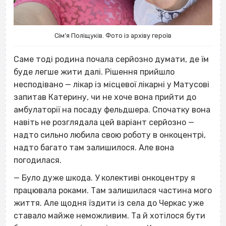
Сім’я Поліщуків. Фото із архіву героїв
Саме тоді родина почала серйозно думати, де їм
буде легше жити далі.
Рішення прийшло
несподівано — лікар із місцевої лікарні у Матусові
запитав Катерину, чи не хоче вона прийти до
амбулаторії на посаду фельдшера. Спочатку вона
навіть не розглядала цей варіант серйозно —
надто сильно любила свою роботу в онкоцентрі,
надто багато там залишилося. Але вона
погодилася.
— Було дуже шкода. У колективі онкоцентру я
працювала роками. Там залишилася частина мого
життя. Але щодня їздити із села до Черкас уже
ставало майже неможливим. Та й хотілося бути