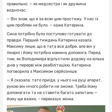
правильно, — як медсестра і як дружина
водночас.
— Він знав, що я за всім цим простежу. У нас із
цим проблем не було, — каже Катерина.
Сина потрібно було поступово готувати до
правди. Перший тиждень Катерина казала
Максиму лише, що в тата все добре, але він у
лікарні і йому потрібна мамина допомога.
Перед
тим, як Володимира відпустили додому на кілька
днів у перерві між реабілітацією, Катерина
поговорила з Максимом серйозніше.
— Я сказала: тато приїде, у нього на руці апарат,
рукою він нічого робити не зможе. Треба йому
допомагати та не ставити багато запитань —
йому ще важко, – переказує жінка.