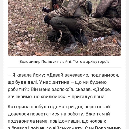
Володимир Поліщук на війні. Фото з архіву героїв
— Я казала йому: «Давай зачекаємо, подивимося,
що буде далі. У нас дитина — що ми будемо
робити?» Він мене заспокоїв, сказав: «Добре,
зачекаймо, не хвилюйся», – пригадує вона.
Катерина пробула вдома три дні, перш ніж їй
довелося повертатися на роботу. Вже там їй
подзвонила мама, повідомивши, що чоловік
зібрався і поїхав до військкомату. Сам Володимир