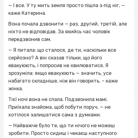
— І все. У ту мить земля просто пішла з‐під ніг, —
каже Катерина.
Вона почала дзвонити — раз, другий, третій, але
ніхто не відповідав. За якийсь час чоловік
передзвонив сам.
— Я питала: що сталося, де ти, наскільки все
серйозно? А він сказав тільки, що його
евакуюють, і попросив не хвилюватися. Я
зрозуміла: якщо евакуюють — значить, усе
набагато складніше, ніж він говорить, – каже
жінка.
Тієї ночі вона не спала. Подзвонила мамі.
Приїхала знайома, щоб побути поруч, — не
хотілося залишатися сама з думками.
— Найважче було те, що ти нічого не можеш
зробити. Просто сидиш і чекаєш наступного