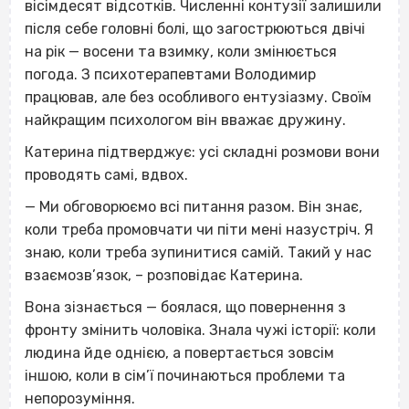
вісімдесят відсотків. Численні контузії залишили
після себе головні болі, що загострюються двічі
на рік — восени та взимку, коли змінюється
погода. З психотерапевтами Володимир
працював, але без особливого ентузіазму. Своїм
найкращим психологом він вважає дружину.
Катерина підтверджує: усі складні розмови вони
проводять самі, вдвох.
— Ми обговорюємо всі питання разом. Він знає,
коли треба промовчати чи піти мені назустріч. Я
знаю, коли треба зупинитися самій. Такий у нас
взаємозв’язок, – розповідає Катерина.
Вона зізнається — боялася, що повернення з
фронту змінить чоловіка. Знала чужі історії: коли
людина йде однією, а повертається зовсім
іншою, коли в сім’ї починаються проблеми та
непорозуміння.