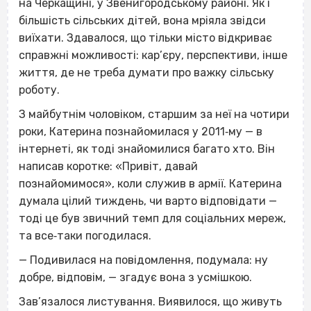
на Черкащині, у Звенигородському районі. Як і
більшість сільських дітей, вона мріяла звідси
виїхати. Здавалося, що тільки місто відкриває
справжні можливості: кар’єру, перспективи, інше
життя, де не треба думати про важку сільську
роботу.
З майбутнім чоловіком, старшим за неї на чотири
роки, Катерина познайомилася у 2011‐му — в
інтернеті, як тоді знайомилися багато хто. Він
написав коротке: «Привіт, давай
познайомимося», коли служив в армії. Катерина
думала цілий тиждень, чи варто відповідати —
тоді це був звичний темп для соціальних мереж,
та все‐таки погодилася.
— Подивилася на повідомлення, подумала: ну
добре, відповім, — згадує вона з усмішкою.
Зав’язалося листування. Виявилося, що живуть