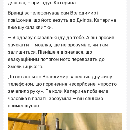
дзвінка, – пригадує Катерина.
Вранці зателефонував сам Володимир і
повідомив, що його везуть до Дніпра. Катерина
вже шукала квитки:
— Я одразу сказала: я їду до тебе. А він просив
зачекати — мовляв, ще не зрозуміло, чи там
залишиться. Пізніше я дізналася, що
евакуаційним потягом його перевозять до
Хмельницького.
До останнього Володимир запевняв дружину
телефоном, що поранення несерйозне: «просто
зачепило руку». Та коли Катерина побачила
чоловіка в палаті, зрозуміла — він свідомо
применшував.