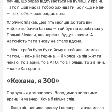
бачиш, що зараз відбувається на вулиці, у країні.
Тато пішов нас із тобою захищати. Бо якщо не він
— то хто?», – розповідає вона.
Хлопчик плакав. Дев’ять місяців до того він
майже не бачив батька — той був на заробітках у
Польщі. Чекали, що нарешті будуть разом. А
натомість тата знову не стало вдома.
— Мені треба було бути йому в той час і мамою, і
татом, — каже Катерина. — Я чоловіка пів життя
чекаю: то з армії, то з АТО, то з Польщі, то з війни,
– каже Катерина.
«Кохана, я 300»
Подружжя домовилося: Володимир писатиме
вранці й увечері. Хоча б кілька слів.
— Якщо він напише зранку і ввечері — я вже могла