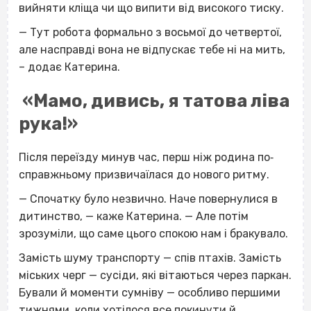
вийняти кліща чи що випити від високого тиску.
— Тут робота формально з восьмої до четвертої,
але насправді вона не відпускає тебе ні на мить,
– додає Катерина.
«Мамо, дивись, я татова ліва
рука!»
Після переїзду минув час, перш ніж родина по‐
справжньому призвичаїлася до нового ритму.
— Спочатку було незвично. Наче повернулися в
дитинство, — каже Катерина. — Але потім
зрозуміли, що саме цього спокою нам і бракувало.
Замість шуму транспорту — спів птахів. Замість
міських черг — сусіди, які вітаються через паркан.
Бували й моменти сумніву — особливо першими
тижнями, коли хотілося все покинути й