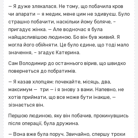
— Я дуже злякалася. Не тому, що побачила кров
чи апарати — я медик, мене цим не здивуєш. Було
страшно побачити, наскільки йому боляче, –
пригадує жінка. — Але водночас я була
найщасливішою людиною. Бо він був живий. Я
могла його обійняти. Це було єдине, що тоді мало
значення, – згадує Катерина.
Сам Володимир до останнього вірив, що швидко
повернеться до побратимів.
— Я казав хлопцям: почекайте, місяць, два,
максимум — три — і я знову з вами. Напевно, не
хотів приймати, що все може бути інакше, —
зізнається він.
Першою людиною, яку він побачив, прокинувшись
після операції, була дружина.
— Вона вже була поруч. Звичайно, спершу трохи