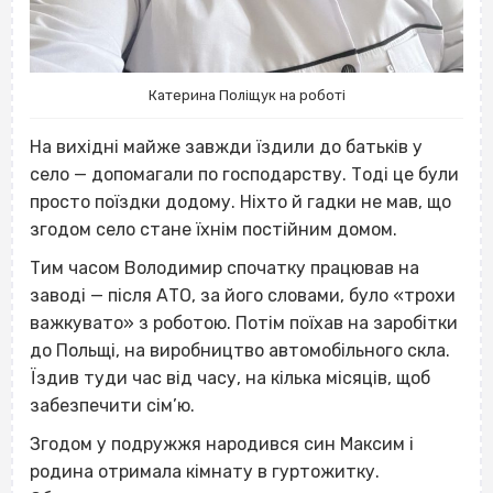
Катерина Поліщук на роботі
На вихідні майже завжди їздили до батьків у
село — допомагали по господарству. Тоді це були
просто поїздки додому. Ніхто й гадки не мав, що
згодом село стане їхнім постійним домом.
Тим часом Володимир спочатку працював на
заводі — після АТО, за його словами, було «трохи
важкувато» з роботою. Потім поїхав на заробітки
до Польщі, на виробництво автомобільного скла.
Їздив туди час від часу, на кілька місяців, щоб
забезпечити сім’ю.
Згодом у подружжя народився син Максим і
родина отримала кімнату в гуртожитку.