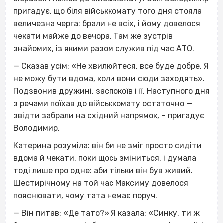
пригадує, що біля військкомату того дня стояла
величезна черга: брали не всіх, і йому довелося
чекати майже до вечора. Там же зустрів
знайомих, із якими разом служив під час АТО.
— Сказав усім: «Не хвилюйтеся, все буде добре. Я
не можу бути вдома, коли вони сюди заходять».
Подзвонив дружині, заспокоїв і її. Наступного дня
з речами поїхав до військкомату остаточно —
звідти забрали на східний напрямок, – пригадує
Володимир.
Катерина розуміла: він би не зміг просто сидіти
вдома й чекати, поки щось зміниться, і думала
тоді лише про одне: аби тільки він був живий.
Шестирічному на той час Максиму довелося
пояснювати, чому тата немає поруч.
— Він питав: «Де тато?» Я казала: «Синку, ти ж