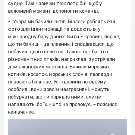
судно. Такі навички теж потрібні, щоб у
важливий момент допомогти команді.
- Учора ми бачили китів. Біологи роблять їхні
фото для ідентифікації та додають їх у
міжнародну базу даних. Кити – красиві, перше,
що ти бачиш – це плавник, і сподіваєшся, що
побачиш цього велетня. Також тут багато
різноманітних птахів, наприклад, зустрічали
домініканських мартинів
. Бачили морських
котиків, косаток, морських слонів, леопарди
плавають біля нас. Усі тварини по‐своєму
особливі, вони зовсім неагресивні: можуть
побурчати, що ти поряд із ними, але не
нападають, бо їх ніхто не провокує, – пояснює
канівчанка.