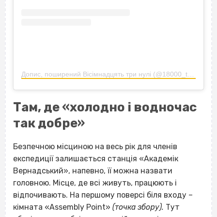
Допис, поширений Вісімнадцять три нулі (@18000_team)
Там, де «холодно і водночас
так добре»
Безпечною місциною на весь рік для членів
експедиції залишається станція «Академік
Вернадський», напевно, її можна назвати
головною. Місце, де всі живуть, працюють і
відпочивають. На першому поверсі біля входу –
кімната «Assembly Point»
(точка збору).
Тут