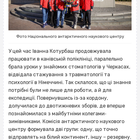
Фото Національного антарктичного наукового центру
У цей час Іванна Котурбаш продовжувала
працювати в канівській поліклініці, паралельно
брала уроки у знайомих стоматологів у Черкасах,
відвідала стажування з травматології та
психології в Німеччині. Так склалося, що ці знання
потрібні були не лише для роботи, а й для
експедиції. Повернувшись із‐за кордону,
долучилася до двотижневих зборів, де вперше
познайомилася з майбутніми колегами‐
зимівниками. Комісія антарктичного наукового
центру
формувала дві групи: одну, що точно
відправлять на білий континент, іншу – резервну.