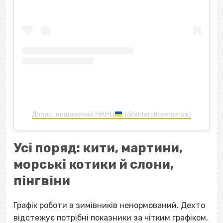
Допис, поширений НАНЦ
(@antarcticcenterua)
Усі поряд: кити, мартини,
морські котики й слони,
пінгвіни
Графік роботи в зимівників ненормований. Дехто
відстежує потрібні показники за чітким графіком,