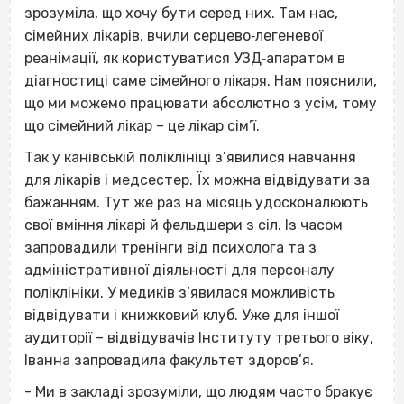
зрозуміла, що хочу бути серед них. Там нас,
сімейних лікарів, вчили серцево‐легеневої
реанімації, як користуватися УЗД‐апаратом в
діагностиці саме сімейного лікаря. Нам пояснили,
що ми можемо працювати абсолютно з усім, тому
що сімейний лікар – це лікар сім’ї.
Так у канівській поліклініці з’явилися навчання
для лікарів і медсестер. Їх можна відвідувати за
бажанням. Тут же раз на місяць удосконалюють
свої вміння лікарі й фельдшери з сіл. Із часом
запровадили тренінги від психолога та з
адміністративної діяльності для персоналу
поліклініки. У медиків з’явилася можливість
відвідувати і книжковий клуб. Уже для іншої
аудиторії – відвідувачів Інституту третього віку,
Іванна запровадила факультет здоров’я.
- Ми в закладі зрозуміли, що людям часто бракує