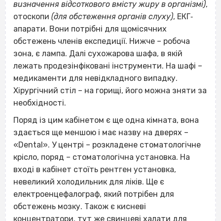
визначення відсоткового вмісту жиру в організмі)
,
отоскопи
(для обстеження органів слуху)
, ЕКГ‐
апарати. Вони потрібні для щомісячних
обстежень членів експедиції. Нижче – робоча
зона, є лампа. Далі
сухожарова шафа, в якій
лежать продезінфіковані інструменти. На шафі –
медикаменти для невідкладного випадку.
Хірургічний стіл – на горищі, його можна зняти за
необхідності.
Поряд із цим кабінетом є ще одна кімната, вона
здається ще меншою і має назву на дверях –
«Dental». У центрі – розкладене стоматологічне
крісло, поряд – стоматологічна установка. На
вході в кабінет стоїть рентген установка,
невеликий холодильник для ліків. Ще є
електроенцефалограф, який потрібен для
обстежень мозку. Також є кисневі
концентратори, тут же свинцеві халати для