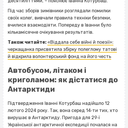
десятиліттями, – пояснює Іванна Котурбаш.
Під час зборів зимівники розглядали помилки
своїх колег, вивчали правила техніки безпеки,
вчилися взаємодіяти. Попереду в Іванни було
кількамісячне очікування результатів.
Також читайте:
«Віддала себе війні й поезії»:
черкащанка присвятила збірку полеглому татові
й відкрила волонтерський фонд на його честь
Автобусом, літаком і
криголамом: як дістатися до
Антарктиди
Підтвердження Іванні Котурбаш надійшло 12
лютого 2024 року. Так, вона серед 14‐ти тих, хто
вирушає в Антарктиду. Пригода для 29‐ї
Української антарктичної експедиції почалася на