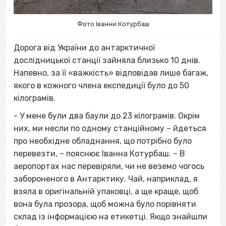
Фото Іванни Котурбаш
Дорога від України до
антарктичної
дослідницької станції зайняла близько 10 днів.
Напевно, за її «важкість» відповідав лише багаж,
якого в кожного члена експедиції було до 50
кілограмів.
- У мене були два баули до 23 кілограмів. Окрім
них, ми несли по одному станційному – йдеться
про необхідне обладнання, що потрібно було
перевезти, – пояснює Іванна Котурбаш. – В
аеропортах нас перевіряли, чи не веземо чогось
забороненого в Антарктику. Чай, наприклад, я
взяла в оригінальній упаковці, а ще краще, щоб
вона була прозора, щоб можна було порівняти
склад із інформацією на етикетці. Якщо знайшли