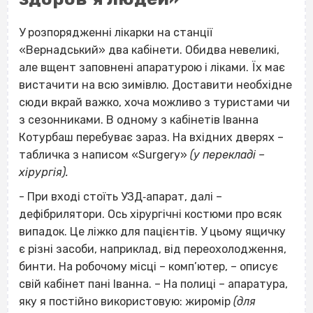
У розпорядженні лікарки на станції
«Вернадський» два кабінети. Обидва невеликі,
але вщент заповнені апаратурою і ліками. Їх має
вистачити на всю зимівлю. Доставити необхідне
сюди вкрай важко, хоча можливо з туристами чи
з сезонниками. В одному з кабінетів Іванна
Котурбаш перебуває зараз. На вхідних дверях –
табличка з написом «
Surgery
»
(у перекладі –
хірургія).
- При вході стоїть УЗД‐апарат, далі –
дефібрилятори. Ось хірургічні костюми про всяк
випадок. Це ліжко для пацієнтів. У цьому ящичку
є різні засоби, наприклад, від переохолодження,
бинти. На робочому місці – комп’ютер, – описує
свій кабінет пані Іванна. – На полиці – апаратура,
яку я постійно використовую: жиромір
(для