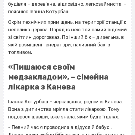
будівля – дерев’яна, відповідно, легкозаймиста, –
пояснює Іванна Котурбаш.
Окрім технічних приміщень, на території станції є
невелика церква. Поряд із нею той самий відомий
зі світлин дороговказ. По інший бік – дизельна, в
якій розміщені генератори, паливний бак із
топливом.
«Пишаюся своїм
медзакладом», – сімейна
лікарка з Канева
Іванна Котурбаш – черкащанка, родом із Канева.
Вона з дитинства мріяла стати лікаркою. Тому
подорослішавши, вже знала, яким буде її шлях.
- Певний час я проводила в дідуся й бабусі.
Дідусь дуже любив бібліотеку, читав багато книг.