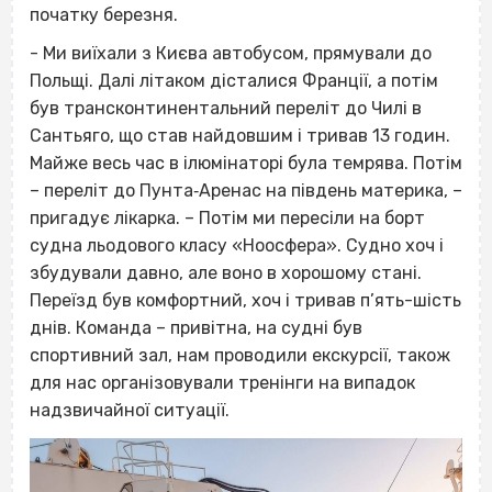
початку березня.
- Ми виїхали з Києва автобусом, прямували до
Польщі. Далі літаком дісталися Франції, а потім
був трансконтинентальний переліт до Чилі в
Сантьяго, що став найдовшим і тривав 13 годин.
Майже весь час в ілюмінаторі була темрява. Потім
– переліт до Пунта‐Аренас на південь материка, –
пригадує лікарка. – Потім ми пересіли на борт
судна льодового класу «Ноосфера». Судно хоч і
збудували давно, але воно в хорошому стані.
Переїзд був комфортний, хоч і тривав п’ять-шість
днів. Команда – привітна, на судні був
спортивний зал, нам проводили екскурсії, також
для нас організовували тренінги на випадок
надзвичайної ситуації.