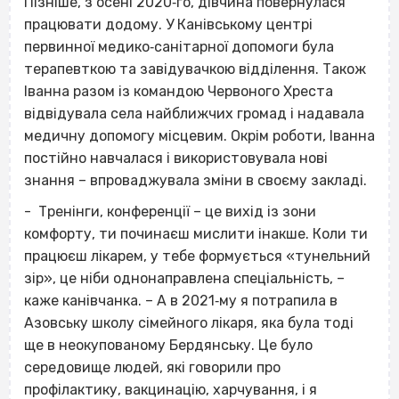
Пізніше, з осені 2020‐го, дівчина повернулася
працювати додому. У Канівському центрі
первинної медико‐санітарної допомоги була
терапевткою та завідувачкою відділення. Також
Іванна разом із командою Червоного Хреста
відвідувала села найближчих громад і надавала
медичну допомогу місцевим. Окрім роботи, Іванна
постійно навчалася і використовувала нові
знання – впроваджувала зміни в своєму закладі.
- Тренінги, конференції – це вихід із зони
комфорту, ти починаєш мислити інакше. Коли ти
працюєш лікарем, у тебе формується «тунельний
зір», це ніби однонаправлена спеціальність, –
каже канівчанка. – А в 2021‐му я потрапила в
Азовську школу сімейного лікаря, яка була тоді
ще в неокупованому Бердянську. Це було
середовище людей, які говорили про
профілактику, вакцинацію, харчування, і я