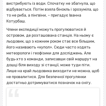
вистрибують із води. Спочатку не збагнула, що
відбувається. Потім взяла бінокль і зрозуміла, що
то не риба, а пінгвіни, – пригадує Іванна
Котурбаш.
Члени експедиції можуть прогулюватися й
островом, де розташована станція. На ньому є
льодовик, що з кожним роком стає все більшим,
його називають «купол». Сюди часто ходять
метеорологи і геофізики для досліджень. Але
будь‐хто з команди, записавши свій маршрут на
дошці біля виходу зі станції, може туди піти.
Лише на край льодовика виходити не можна, щоб
не провалитися. Для безпечної прогулянки
достатньо дотримуватися позначок на снігу.