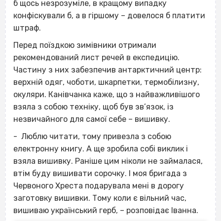
б щось незрозуміле, в кращому випадку
конфіскували б, а в гіршому – довелося б платити
штраф.
Перед поїздкою зимівники отримали
рекомендований лист речей в експедицію.
Частину з них забезпечив антарктичний центр:
верхній одяг, чоботи, шкарпетки, термобілизну,
окуляри. Канівчанка каже, що з найважливішого
взяла з собою техніку, щоб був зв’язок, із
незвичайного для самої себе – вишивку.
- Люблю читати, тому привезла з собою
електронну книгу. А ще зробила собі виклик і
взяла вишивку. Раніше цим ніколи не займалася,
втім буду вишивати сорочку. І моя бригада з
Червоного Хреста подарувала мені в дорогу
заготовку вишивки. Тому коли є вільний час,
вишиваю український герб, – розповідає Іванна.