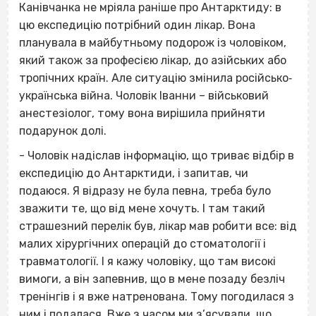
Канівчанка не мріяла раніше про Антарктиду: в
цю експедицію потрібний один лікар. Вона
планувала в майбутньому подорож із чоловіком,
який також за професією лікар, до азійських або
тропічних країн. Але ситуацію змінила російсько‐
українська війна. Чоловік Іванни –
військовий
анестезіолог
, тому вона вирішила прийняти
подарунок долі.
- Чоловік надіслав інформацію, що триває відбір в
експедицію до Антарктиди, і запитав, чи
подаюся. Я відразу не була певна, треба було
зважити те, що від мене хочуть. І там такий
страшезний перелік був, лікар мав робити все: від
малих хірургічних операцій до стоматології і
травматології. І я кажу чоловіку, що там високі
вимоги, а він запевнив, що в мене позаду безліч
тренінгів і я вже натренована. Тому погодилася з
ним і подалася. Вже з часом ми з’ясували, що