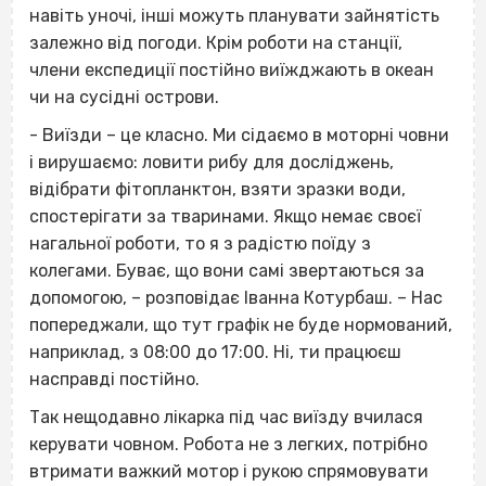
навіть уночі, інші можуть планувати зайнятість
залежно від погоди. Крім роботи на станції,
члени експедиції постійно виїжджають в океан
чи на сусідні острови.
- Виїзди – це класно. Ми сідаємо в моторні човни
і вирушаємо: ловити рибу для досліджень,
відібрати фітопланктон, взяти зразки води,
спостерігати за тваринами. Якщо немає своєї
нагальної роботи, то я з радістю поїду з
колегами. Буває, що вони самі звертаються за
допомогою, – розповідає Іванна Котурбаш. – Нас
попереджали, що тут графік не буде нормований,
наприклад, з 08:00 до 17:00. Ні, ти працюєш
насправді постійно.
Так нещодавно лікарка під час виїзду вчилася
керувати човном. Робота не з легких, потрібно
втримати важкий мотор і рукою спрямовувати