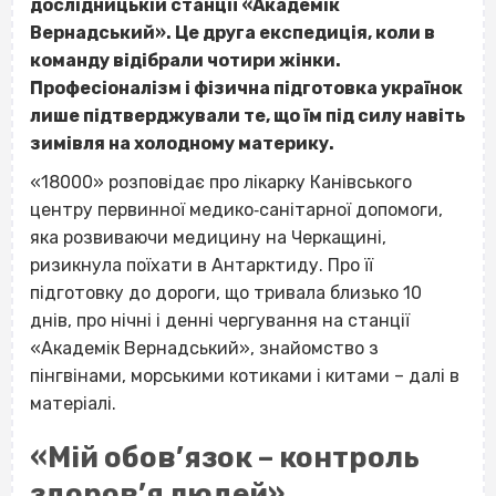
дослідницькій станції «Академік
Вернадський». Це друга експедиція, коли в
команду відібрали чотири жінки.
Професіоналізм і фізична підготовка українок
лише підтверджували те, що їм під силу навіть
зимівля на холодному материку.
«18000» розповідає про лікарку Канівського
центру первинної медико‐санітарної допомоги,
яка розвиваючи медицину на Черкащині,
ризикнула поїхати в Антарктиду. Про її
підготовку до дороги, що тривала близько 10
днів, про нічні і денні чергування на станції
«Академік Вернадський», знайомство з
пінгвінами, морськими котиками і китами – далі в
матеріалі.
«Мій обов’язок – контроль
здоров’я людей»