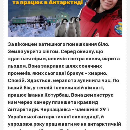
За віконцем затишного помешкання біло.
Земля укрита снігом. Серед океану, що
здається сірим, величіє гостра скеля, вкрита
льодом. Вона закриває шлях сонячних
променів, яких сьогодні бракує – хмарно.
Спокій. Здається, мерзлота зупинила час. По
інший бік, у теплій і невеличкій кімнаті,
працює Іванна Котурбаш. Вона демонструє
нам через камеру планшета краєвид
Антарктиди. Черкащанка – членкиня 29‐ї
Української антарктичної експедиції, й
упродовж року працюватиме на антарктичній