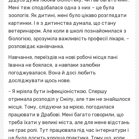
Мені теж сподобалася одна з них – це була
зоологія. Як дитині, мені було цікаво розглядати
картинки. І я з дитинства думала, що стану
ветеринаром. Але коли в школі познайомилася з
біологією, зрозуміла важливість професії лікаря, –
розповідає канівчанка.
Навчання, переїздів на нові робочі місця пані
Іванна не боялася, а навпаки залюбки
погоджувалася. Вона й досі любить
досліджувати щось нове.
- Я мріяла бути інфекціоністкою. Спершу
отримала розподіл у Смілу, але там не знайшлося
місця. Тому, слідуючи за мрією, погодилася
працювати в Драбові. Мені багато говорили, що
треба їхати у великі міста, але для мене відстань
не грає ролі. Тут працювала під час інтернатури і
це була досить хороша практика. Тому що, коли