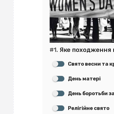
#1.
Яке походження 
Свято весни та к
День матері
День боротьби за
Релігійне свято