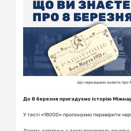
Що черкащани знають про 8 
До 8 березня пригадуємо історію Міжна
У тесті «18000» пропонуємо перевірити чер
Десять запитань у тесті розкриють основні 