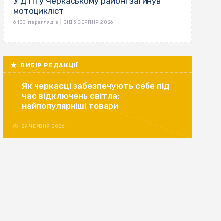
У ДТП у Черкаському районі загинув
мотоцикліст
|
6 130 переглядів
ВІД 3 СЕРПНЯ 2026
ВИБІР РЕДАКЦІЇ
Як черкасці забезпечують себе під
час відключень світла:
найпопулярніші товари
29 ЧЕРВНЯ 2026