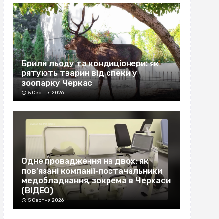
Брили льоду та кондиціонери: як
рятують тварин від спеки у
зоопарку Черкас
5 Серпня 2026
Одне провадження на двох: як
пов’язані компанії‐постачальники
медобладнання, зокрема в Черкаси
(ВІДЕО)
5 Серпня 2026