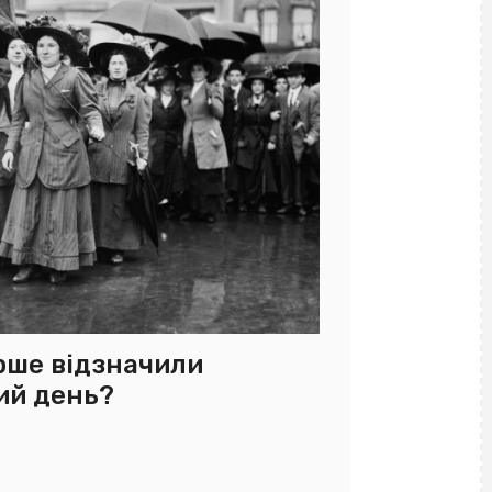
рше відзначили
ий день?