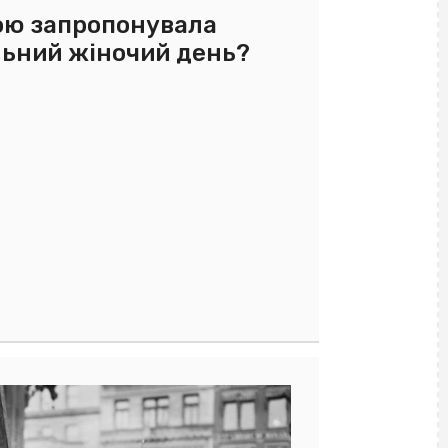
ою запропонувала
льний жіночий день?