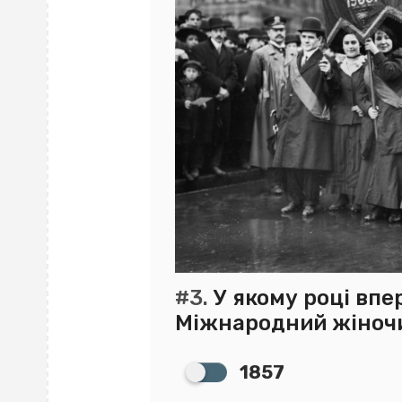
#3.
У якому році впе
Міжнародний жіноч
1857