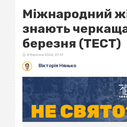
Міжнародний жі
знають черкаща
березня (ТЕСТ)
8 березня 2026, 07:51
Вікторія Нянько