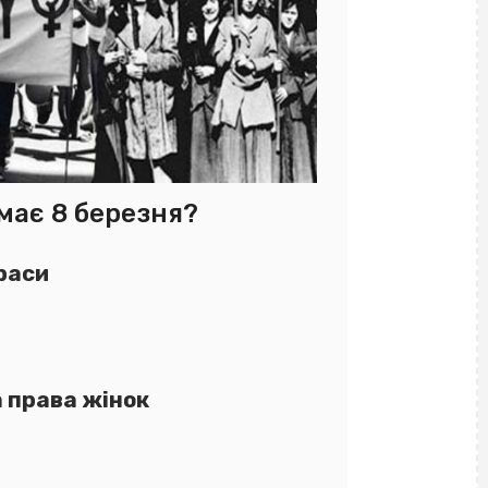
має 8 березня?
раси
 права жінок