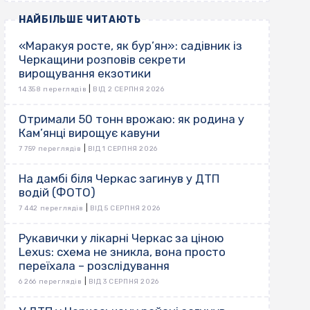
НАЙБІЛЬШЕ ЧИТАЮТЬ
«Маракуя росте, як бур’ян»: садівник із
Черкащини розповів секрети
вирощування екзотики
|
14 358 переглядів
ВІД 2 СЕРПНЯ 2026
Отримали 50 тонн врожаю: як родина у
Кам’янці вирощує кавуни
|
7 759 переглядів
ВІД 1 СЕРПНЯ 2026
На дамбі біля Черкас загинув у ДТП
водій (ФОТО)
|
7 442 переглядів
ВІД 5 СЕРПНЯ 2026
Рукавички у лікарні Черкас за ціною
Lexus: схема не зникла, вона просто
переїхала – розслідування
|
6 266 переглядів
ВІД 3 СЕРПНЯ 2026