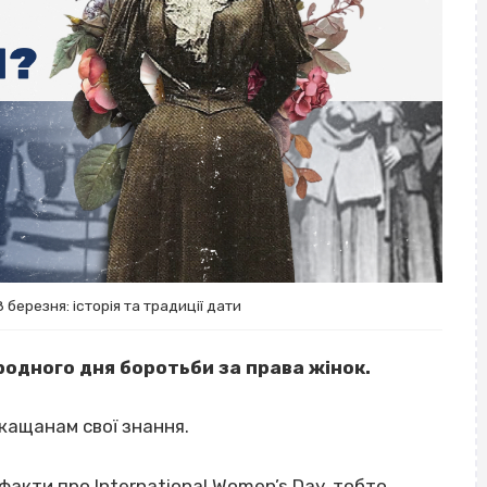
березня: історія та традиції дати
родного дня боротьби за права жінок.
кащанам свої знання.
факти про International Women’s Day, тобто