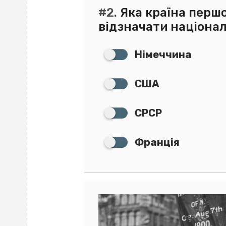
#2.
Яка країна перш
відзначати націона
Німеччина
США
СРСР
Франція