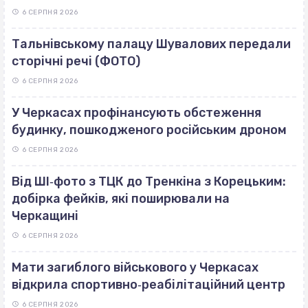
6 СЕРПНЯ 2026
Тальнівському палацу Шувалових передали
сторічні речі (ФОТО)
6 СЕРПНЯ 2026
У Черкасах профінансують обстеження
будинку, пошкодженого російським дроном
6 СЕРПНЯ 2026
Від ШІ‐фото з ТЦК до Тренкіна з Корецьким:
добірка фейків, які поширювали на
Черкащині
6 СЕРПНЯ 2026
Мати загиблого військового у Черкасах
відкрила спортивно‐реабілітаційний центр
6 СЕРПНЯ 2026