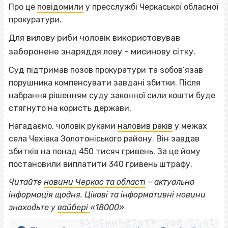
Про це
повідомили
у пресслужбі Черкаської обласної
прокуратури.
Для вилову риби чоловік використовував
заборонене знаряддя лову – мисинову сітку.
Суд підтримав позов прокуратури та зобов’язав
порушника компенсувати завдані збитки. Після
набрання рішенням суду законної сили кошти буде
стягнуто на користь держави.
Нагадаємо, чоловік руками
наловив раків
у межах
села Чехівка Золотоніського району. Він завдав
збитків на понад 450 тисяч гривень. За це йому
постановили виплатити 340 гривень штрафу.
Читайте
новини Черкас та області
– актуальна
ВІСІМНАДЦЯТЬ ТРИ НУЛІ
інформація щодня. Цікаві та інформативні новини
ВІСІМНАДЦЯТЬ ТРИ НУЛІ
ВІСІМНАДЦЯТЬ ТРИ НУЛІ
знаходьте у
вайбері
«18000»