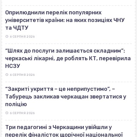
Оприлюднили перелік популярних
університетів країни: на яких позиціях ЧНУ
та ЧДТУ
6 СЕРПНЯ 2026
“Шлях до послуги залишається складним”:
черкаські лікарні, де роблять КТ, перевірила
НСЗУ
6 СЕРПНЯ 2026
“Закриті укриття – це неприпустимо”, –
Табурець закликав черкащан звертатися у
поліцію
6 СЕРПНЯ 2026
Три педагогині з Черкащини увійшли у
перелік фіналісток щорічної національної