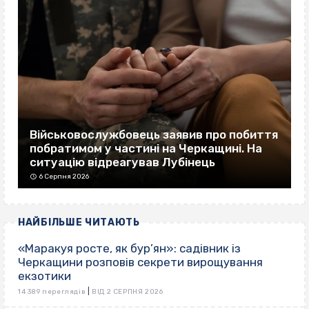
Військовослужбовець заявив про побиття
побратимом у частині на Черкащині. На
ситуацію відреагував Лубінець
6 Серпня 2026
НАЙБІЛЬШЕ ЧИТАЮТЬ
«Маракуя росте, як бур’ян»: садівник із
Черкащини розповів секрети вирощування
екзотики
|
14 389 переглядів
ВІД 2 СЕРПНЯ 2026