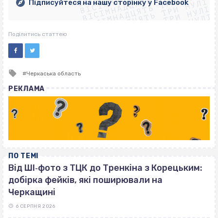
ВІСІМНАДЦЯТЬ ТРИ НУЛІ
ВІСІМНАДЦЯТЬ ТРИ НУЛІ
ВІСІМНАДЦЯТЬ ТРИ НУЛІ
Підписуйтеся на нашу сторінку у Facebook
ВІСІМНАДЦЯТЬ ТРИ НУЛІ
ВІСІМНАДЦЯТЬ ТРИ НУЛІ
Поділитись статтею
Tagged
Черкаська область
with
РЕКЛАМА
ПО ТЕМІ
Від ШІ‐фото з ТЦК до Тренкіна з Корецьким:
добірка фейків, які поширювали на
Черкащині
6 СЕРПНЯ 2026