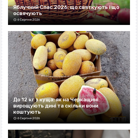
Яблучний Спас 2026: що святкують і що
освячують
6 Серпня 2026
До 12 кг з куща: як на Черкащині
вирощують дині та скільки вони
коштують
6 Серпня 2026