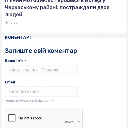
П'яний мотоцикліст врізався в мопед у
Черкаському районі: постраждали двоє
людей
10:20
КОМЕНТАРІ
Залиште свій коментар
Ваше ім'я
*
Email