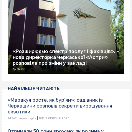
«Розширюємо спектр послуг і фахівців», –
нова директорка черкаської «Астри»
розповіла про зміни у закладі
09:00
НАЙБІЛЬШЕ ЧИТАЮТЬ
«Маракуя росте, як бур’ян»: садівник із
Черкащини розповів секрети вирощування
екзотики
|
14 362 переглядів
ВІД 2 СЕРПНЯ 2026
Отримали 50 тонн врожаю: як родина у