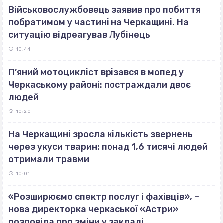
Військовослужбовець заявив про побиття
побратимом у частині на Черкащині. На
ситуацію відреагував Лубінець
10:44
П’яний мотоцикліст врізався в мопед у
Черкаському районі: постраждали двоє
людей
10:20
На Черкащині зросла кількість звернень
через укуси тварин: понад 1,6 тисячі людей
отримали травми
10:01
«Розширюємо спектр послуг і фахівців», –
нова директорка черкаської «Астри»
розповіла про зміни у закладі