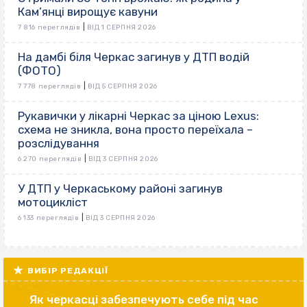
Кам’янці вирощує кавуни
|
7 816 переглядів
ВІД 1 СЕРПНЯ 2026
На дамбі біля Черкас загинув у ДТП водій
(ФОТО)
|
7 778 переглядів
ВІД 5 СЕРПНЯ 2026
Рукавички у лікарні Черкас за ціною Lexus:
схема не зникла, вона просто переїхала –
розслідування
|
6 270 переглядів
ВІД 3 СЕРПНЯ 2026
У ДТП у Черкаському районі загинув
мотоцикліст
|
6 133 переглядів
ВІД 3 СЕРПНЯ 2026
ВИБІР РЕДАКЦІЇ
Як черкасці забезпечують себе під час