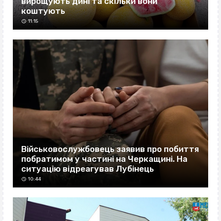
вирощують дині та скільки вони
коштують
11:15
Військовослужбовець заявив про побиття
побратимом у частині на Черкащині. На
ситуацію відреагував Лубінець
10:44