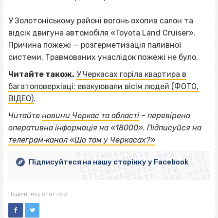
У Золотоніському районі вогонь охопив салон та
відсік двигуна автомобіля «Toyota Land Cruiser».
Причина пожежі — розгерметизація паливної
системи. Травмованих унаслідок пожежі не було.
Читайте також.
У Черкасах горіла квартира в
багатоповерхівці: евакуювали вісім людей (ФОТО,
ВІДЕО)
.
Читайте
новини Черкас та області
– перевірена
ВІСІМНАДЦЯТЬ ТРИ НУЛІ
оперативна інформація на «18000». Підписуйся на
ВІСІМНАДЦЯТЬ ТРИ НУЛІ
ВІСІМНАДЦЯТЬ ТРИ НУЛІ
телеграм‐канал «Шо там у Черкасах?»
ВІСІМНАДЦЯТЬ ТРИ НУЛІ
ВІСІМНАДЦЯТЬ ТРИ НУЛІ
ВІСІМНАДЦЯТЬ ТРИ НУЛІ
Підписуйтеся на нашу сторінку у Facebook
ВІСІМНАДЦЯТЬ ТРИ НУЛІ
ВІСІМНАДЦЯТЬ ТРИ НУЛІ
Поділитись статтею