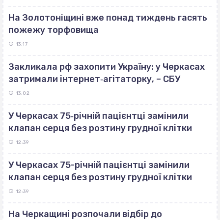
На Золотоніщині вже понад тиждень гасять
пожежу торфовища
13:17
Закликала рф захопити Україну: у Черкасах
затримали інтернет‐агітаторку, – СБУ
13:02
У Черкасах 75‐річній пацієнтці замінили
клапан серця без розтину грудної клітки
12:39
У Черкасах 75-річній пацієнтці замінили
клапан серця без розтину грудної клітки
12:39
На Черкащині розпочали відбір до