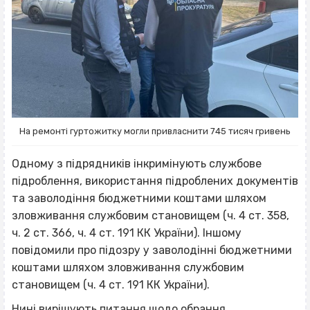
На ремонті гуртожитку могли привласнити 745 тисяч гривень
Одному з підрядників інкримінують службове
підроблення, використання підроблених документів
та заволодіння бюджетними коштами шляхом
зловживання службовим становищем (ч. 4 ст. 358,
ч. 2 ст. 366, ч. 4 ст. 191 КК України). Іншому
повідомили про підозру у заволодінні бюджетними
коштами шляхом зловживання службовим
становищем (ч. 4 ст. 191 КК України).
Нині вирішують питання щодо обрання