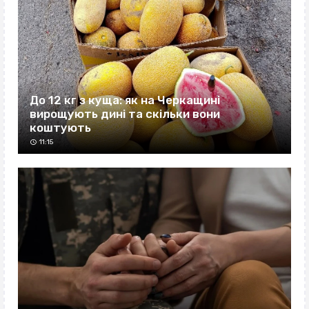
До 12 кг з куща: як на Черкащині
вирощують дині та скільки вони
коштують
11:15