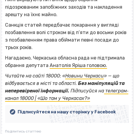
підозрюваним запобіжних заходів та накладення
арешту на їхнє майно.
Санкція статей передбачає покарання у вигляді
позбавлення волі строком від п’яти до восьми років
з позбавленням права обіймати певні посади до
трьох років.
Нагадаємо, Черкаська обласна рада не підтримала
обрання депутата
Анатолія Яріша головою.
Читайте на сайті 18000: «
Новини Черкаси
» — що
відбувається в місті та області.
Без маніпуляцій та
ВІСІМНАДЦЯТЬ ТРИ НУЛІ
неперевіреної інформації.
Підписуйся на
телеграм‐
ВІСІМНАДЦЯТЬ ТРИ НУЛІ
ВІСІМНАДЦЯТЬ ТРИ НУЛІ
канал 18000 | «Шо там у Черкасах?»
ВІСІМНАДЦЯТЬ ТРИ НУЛІ
ВІСІМНАДЦЯТЬ ТРИ НУЛІ
ВІСІМНАДЦЯТЬ ТРИ НУЛІ
Підписуйтеся на нашу сторінку у Facebook
ВІСІМНАДЦЯТЬ ТРИ НУЛІ
ВІСІМНАДЦЯТЬ ТРИ НУЛІ
Поділитись статтею