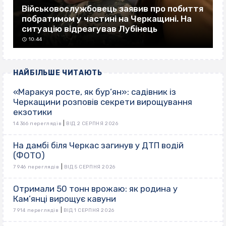
Військовослужбовець заявив про побиття
побратимом у частині на Черкащині. На
ситуацію відреагував Лубінець
10:44
НАЙБІЛЬШЕ ЧИТАЮТЬ
«Маракуя росте, як бур’ян»: садівник із
Черкащини розповів секрети вирощування
екзотики
|
14 366 переглядів
ВІД 2 СЕРПНЯ 2026
На дамбі біля Черкас загинув у ДТП водій
(ФОТО)
|
7 946 переглядів
ВІД 5 СЕРПНЯ 2026
Отримали 50 тонн врожаю: як родина у
Кам’янці вирощує кавуни
|
7 914 переглядів
ВІД 1 СЕРПНЯ 2026