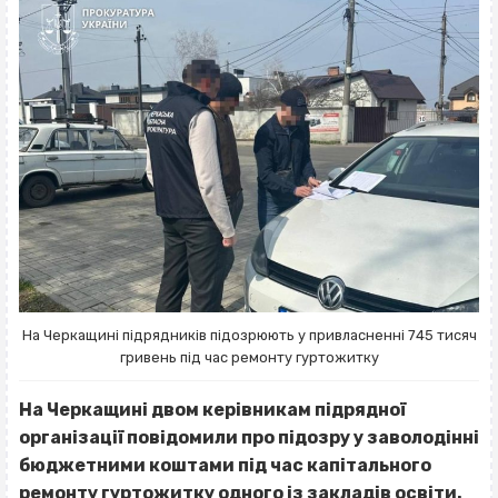
На Черкащині підрядників підозрюють у привласненні 745 тисяч
гривень під час ремонту гуртожитку
На Черкащині двом керівникам підрядної
організації повідомили про підозру у заволодінні
бюджетними коштами під час капітального
ремонту гуртожитку одного із закладів освіти.