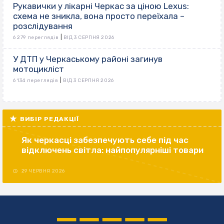
Рукавички у лікарні Черкас за ціною Lexus:
схема не зникла, вона просто переїхала –
розслідування
|
6 279 переглядів
ВІД 3 СЕРПНЯ 2026
У ДТП у Черкаському районі загинув
мотоцикліст
|
6 134 переглядів
ВІД 3 СЕРПНЯ 2026
ВИБІР РЕДАКЦІЇ
Як черкасці забезпечують себе під час
відключень світла: найпопулярніші товари
29 ЧЕРВНЯ 2026