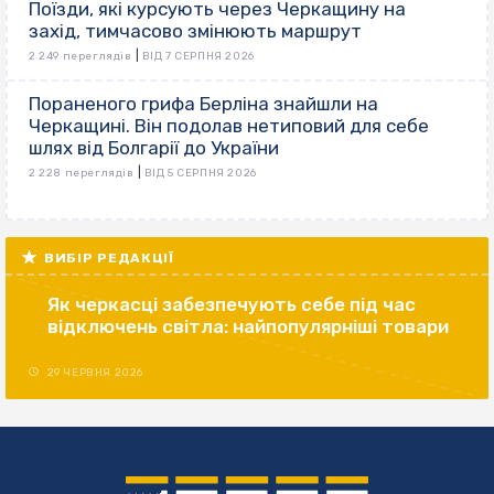
Поїзди, які курсують через Черкащину на
захід, тимчасово змінюють маршрут
|
2 249 переглядів
ВІД 7 СЕРПНЯ 2026
Пораненого грифа Берліна знайшли на
Черкащині. Він подолав нетиповий для себе
шлях від Болгарії до України
|
2 228 переглядів
ВІД 5 СЕРПНЯ 2026
ВИБІР РЕДАКЦІЇ
Як черкасці забезпечують себе під час
відключень світла: найпопулярніші товари
29 ЧЕРВНЯ 2026