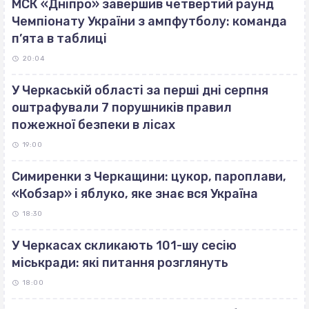
МСК «Дніпро» завершив четвертий раунд
Чемпіонату України з ампфутболу: команда
п’ята в таблиці
20:04
У Черкаській області за перші дні серпня
оштрафували 7 порушників правил
пожежної безпеки в лісах
19:00
Симиренки з Черкащини: цукор, пароплави,
«Кобзар» і яблуко, яке знає вся Україна
18:30
У Черкасах скликають 101-шу сесію
міськради: які питання розглянуть
18:00