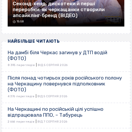
Секонд‐хенд, дискотеки й перші
переробки: як черкащанки створили
апсайклінг‐бренд (ВІДЕО)
15:58
НАЙБІЛЬШЕ ЧИТАЮТЬ
На дамбі біля Черкас загинув у ДТП водій
(ФОТО)
|
8 395 переглядів
ВІД 5 СЕРПНЯ 2026
Після понад чотирьох років російського полону
на Черкащину повернувся підполковник
(ФОТО)
|
4 376 переглядів
ВІД 5 СЕРПНЯ 2026
На Черкащині по російській цілі успішно
відпрацювала ППО, – Табурець
|
2 666 переглядів
ВІД 7 СЕРПНЯ 2026