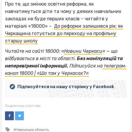
Про те, що змінює освітня реформа, як
навчатимуться діти та чому у деяких навчальних
закладах не буде перших класів – читайте у
матеріалі «18000» –
До реформи залишився рік: як
Черкащина готується до переходу на профільну
старшу школу
Читайте на сайті 18000: «
Новини Черкаси
» — що
відбувається в місті та області.
Без маніпуляцій та
ВІСІМНАДЦЯТЬ ТРИ НУЛІ
неперевіреної інформації.
Підписуйся на
телеграм‐
ВІСІМНАДЦЯТЬ ТРИ НУЛІ
ВІСІМНАДЦЯТЬ ТРИ НУЛІ
канал 18000 | «Шо там у Черкасах?»
ВІСІМНАДЦЯТЬ ТРИ НУЛІ
ВІСІМНАДЦЯТЬ ТРИ НУЛІ
ВІСІМНАДЦЯТЬ ТРИ НУЛІ
Підписуйтеся на нашу сторінку у Facebook
ВІСІМНАДЦЯТЬ ТРИ НУЛІ
ВІСІМНАДЦЯТЬ ТРИ НУЛІ
Поділитись статтею
Tagged
Черкаська область