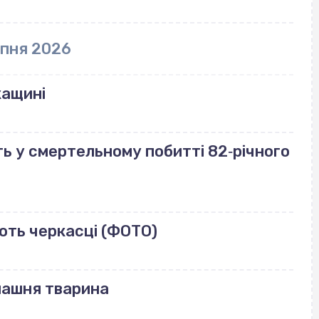
рпня 2026
кащині
ь у смертельному побитті 82‐річного
ють черкасці (ФОТО)
машня тварина