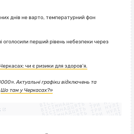
них днів не варто, температурний фон
ні оголосили перший рівень небезпеки через
Черкасах: чи є ризики для здоров’я.
8000».
Актуальні графіки відключень та
ВІСІМНАДЦЯТЬ ТРИ НУЛІ
і
Шо там у Черкасах?»
ВІСІМНАДЦЯТЬ ТРИ НУЛІ
ВІСІМНАДЦЯТЬ ТРИ НУЛІ
ВІСІМНАДЦЯТЬ ТРИ НУЛІ
ВІСІМНАДЦЯТЬ ТРИ НУЛІ
ВІСІМНАДЦЯТЬ ТРИ НУЛІ
k
ВІСІМНАДЦЯТЬ ТРИ НУЛІ
ВІСІМНАДЦЯТЬ ТРИ НУЛІ