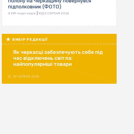
полону на Черкащину повернувся
підполковник (ФОТО)
|
4 299 переглядів
ВІД 5 СЕРПНЯ 2026
ВИБІР РЕДАКЦІЇ
Як черкасці забезпечують себе під
час відключень світла:
найпопулярніші товари
29 ЧЕРВНЯ 2026