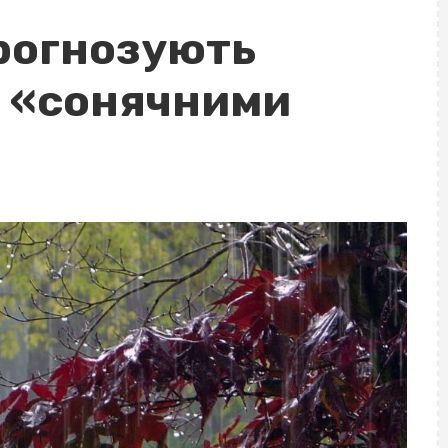
рогнозують
з «сонячними