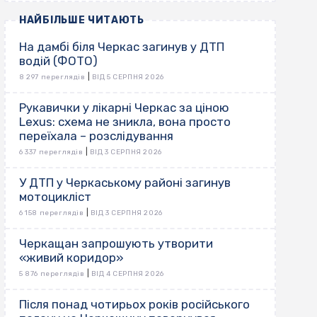
НАЙБІЛЬШЕ ЧИТАЮТЬ
На дамбі біля Черкас загинув у ДТП
водій (ФОТО)
|
8 297 переглядів
ВІД 5 СЕРПНЯ 2026
Рукавички у лікарні Черкас за ціною
Lexus: схема не зникла, вона просто
переїхала – розслідування
|
6 337 переглядів
ВІД 3 СЕРПНЯ 2026
У ДТП у Черкаському районі загинув
мотоцикліст
|
6 158 переглядів
ВІД 3 СЕРПНЯ 2026
Черкащан запрошують утворити
«живий коридор»
|
5 876 переглядів
ВІД 4 СЕРПНЯ 2026
Після понад чотирьох років російського