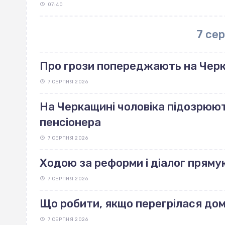
07:40
7 се
Про грози попереджають на Чер
7 СЕРПНЯ 2026
На Черкащині чоловіка підозрюют
пенсіонера
7 СЕРПНЯ 2026
Ходою за реформи і діалог пряму
7 СЕРПНЯ 2026
Що робити, якщо перегрілася до
7 СЕРПНЯ 2026