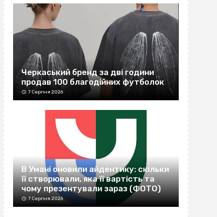
Черкаський бренд за дві години
продав 100 благодійних футболок
7 Серпня 2026
В Умані оновили айдентику: скільки
її створювали, яка її вартість та
чому презентували зараз (ФОТО)
7 Серпня 2026