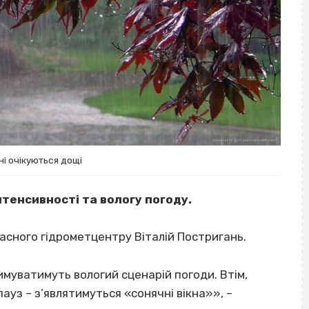
і очікуються дощі
нтенсивності та вологу погоду.
асного гідрометцентру Віталій Постригань.
муватимуть вологий сценарій погоди. Втім,
уз – з’являтимуться «сонячні вікна»», –