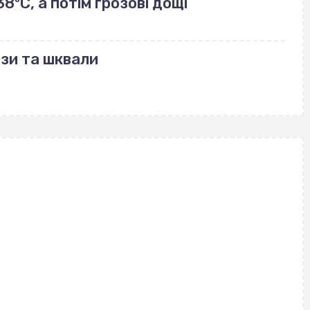
ºС, а потім грозові дощі
зи та шквали