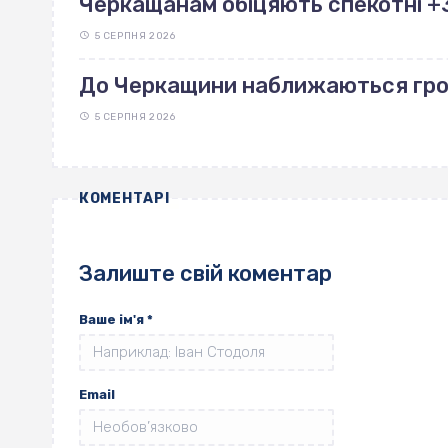
Черкащанам обіцяють спекотні +38
5 СЕРПНЯ 2026
До Черкащини наближаються гро
5 СЕРПНЯ 2026
КОМЕНТАРІ
Залиште свій коментар
Ваше ім'я
*
Email