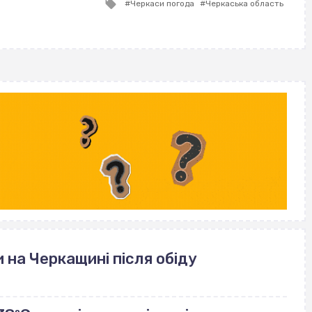
Tagged
Черкаси погода
Черкаська область
with
 на Черкащині після обіду