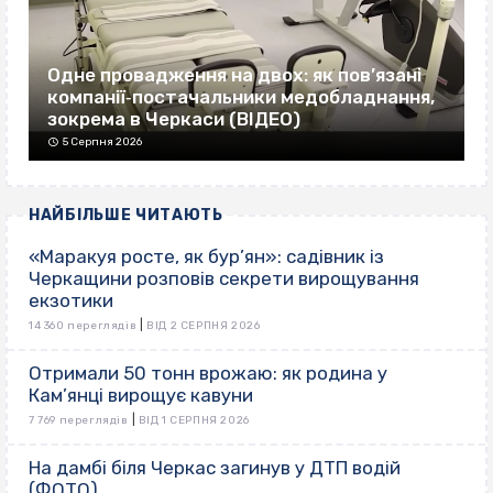
Одне провадження на двох: як пов’язані
компанії‐постачальники медобладнання,
зокрема в Черкаси (ВІДЕО)
5 Серпня 2026
НАЙБІЛЬШЕ ЧИТАЮТЬ
«Маракуя росте, як бур’ян»: садівник із
Черкащини розповів секрети вирощування
екзотики
|
14 360 переглядів
ВІД 2 СЕРПНЯ 2026
Отримали 50 тонн врожаю: як родина у
Кам’янці вирощує кавуни
|
7 769 переглядів
ВІД 1 СЕРПНЯ 2026
На дамбі біля Черкас загинув у ДТП водій
(ФОТО)