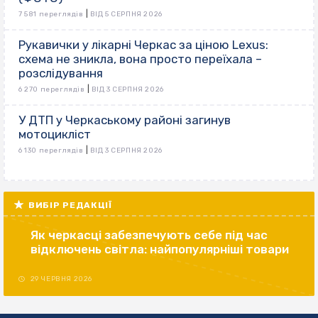
|
7 581 переглядів
ВІД 5 СЕРПНЯ 2026
Рукавички у лікарні Черкас за ціною Lexus:
схема не зникла, вона просто переїхала –
розслідування
|
6 270 переглядів
ВІД 3 СЕРПНЯ 2026
У ДТП у Черкаському районі загинув
мотоцикліст
|
6 130 переглядів
ВІД 3 СЕРПНЯ 2026
ВИБІР РЕДАКЦІЇ
Як черкасці забезпечують себе під час
відключень світла: найпопулярніші товари
29 ЧЕРВНЯ 2026