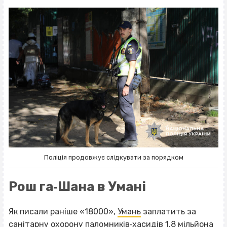
Поліція продовжує слідкувати за порядком
Рош га‐Шана в Умані
Як писали раніше «18000»,
Умань
заплатить за
санітарну охорону паломників‐хасидів 1,8 мільйона