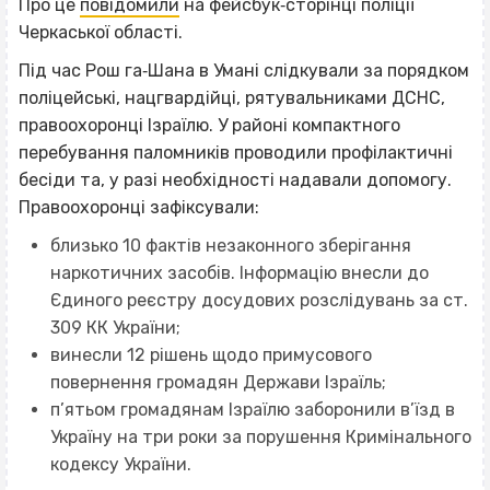
Про це
повідомили
на фейсбук‐сторінці поліції
Черкаської області.
Під час Рош га‐Шана в Умані слідкували за порядком
поліцейські, нацгвардійці, рятувальниками ДСНС,
правоохоронці Ізраїлю. У районі компактного
перебування паломників проводили профілактичні
бесіди та, у разі необхідності надавали допомогу.
Правоохоронці зафіксували:
близько 10 фактів незаконного зберігання
наркотичних засобів. Інформацію внесли до
Єдиного реєстру досудових розслідувань за ст.
309 КК України;
винесли 12 рішень щодо примусового
повернення громадян Держави Ізраїль;
п’ятьом громадянам Ізраїлю заборонили в’їзд в
Україну на три роки за порушення Кримінального
кодексу України.