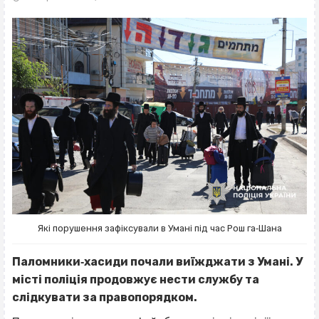
Які порушення зафіксували в Умані під час Рош га‐Шана
Паломники‐хасиди почали виїжджати з Умані. У
місті поліція продовжує нести службу та
слідкувати за правопорядком.