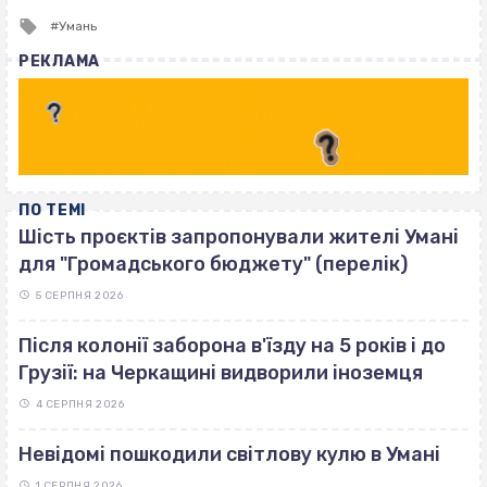
Tagged
Умань
with
РЕКЛАМА
ПО ТЕМІ
Шість проєктів запропонували жителі Умані
для "Громадського бюджету" (перелік)
5 СЕРПНЯ 2026
Після колонії заборона в'їзду на 5 років і до
Грузії: на Черкащині видворили іноземця
4 СЕРПНЯ 2026
Невідомі пошкодили світлову кулю в Умані
1 СЕРПНЯ 2026