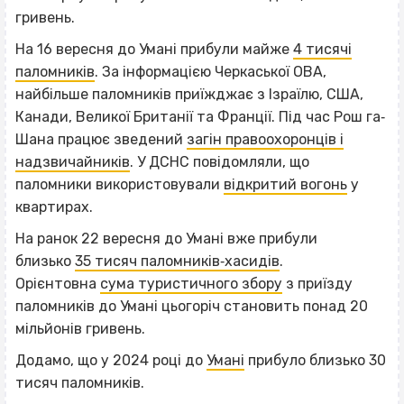
гривень.
На 16 вересня до Умані прибули майже
4 тисячі
паломників
. За інформацією Черкаської ОВА,
найбільше паломників приїжджає з Ізраїлю, США,
Канади, Великої Британії та Франції. Під час Рош га‐
Шана працює зведений
загін правоохоронців і
надзвичайників
. У ДСНС повідомляли, що
паломники використовували
відкритий вогонь
у
квартирах.
На ранок 22 вересня до Умані вже прибули
близько
35 тисяч паломників‐хасидів
.
Орієнтовна
сума туристичного збору
з приїзду
паломників до Умані цьогоріч становить понад 20
мільйонів гривень.
Додамо, що у 2024 році до
Умані
прибуло близько 30
тисяч паломників.