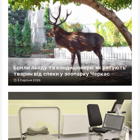
Брили льоду та кондиціонери: як рятують
тварин від спеки у зоопарку Черкас
5 Серпня 2026