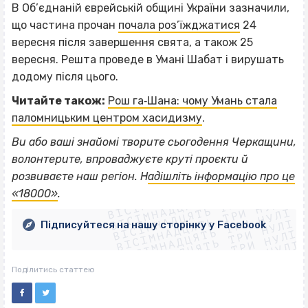
В Об’єднаній єврейській общині України зазначили,
що частина прочан
почала роз’їжджатися
24
вересня після завершення свята, а також 25
вересня. Решта проведе в Умані Шабат і вирушать
додому після цього.
Читайте також:
Рош га‐Шана: чому Умань стала
паломницьким центром хасидизму
.
Ви або ваші знайомі творите сьогодення Черкащини,
волонтерите, впроваджуєте круті проєкти й
ВІСІМНАДЦЯТЬ ТРИ НУЛІ
розвиваєте наш регіон. Н
адішліть інформацію про це
ВІСІМНАДЦЯТЬ ТРИ НУЛІ
ВІСІМНАДЦЯТЬ ТРИ НУЛІ
«18000»
.
ВІСІМНАДЦЯТЬ ТРИ НУЛІ
ВІСІМНАДЦЯТЬ ТРИ НУЛІ
ВІСІМНАДЦЯТЬ ТРИ НУЛІ
Підписуйтеся на нашу сторінку у Facebook
ВІСІМНАДЦЯТЬ ТРИ НУЛІ
ВІСІМНАДЦЯТЬ ТРИ НУЛІ
Поділитись статтею