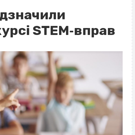
ідзначили
курсі STEM‐вправ