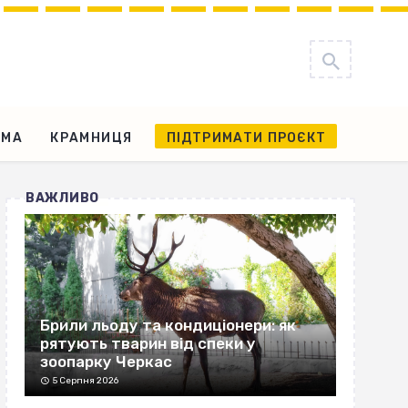
АМА
КРАМНИЦЯ
ПІДТРИМАТИ ПРОЄКТ
ВАЖЛИВО
Брили льоду та кондиціонери: як
рятують тварин від спеки у
зоопарку Черкас
5 Серпня 2026