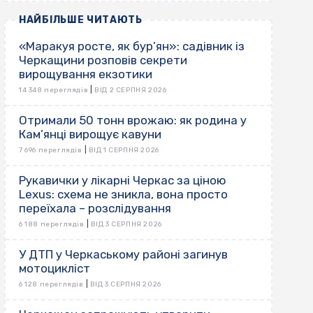
НАЙБІЛЬШЕ ЧИТАЮТЬ
«Маракуя росте, як бур’ян»: садівник із
Черкащини розповів секрети
вирощування екзотики
|
14 348 переглядів
ВІД 2 СЕРПНЯ 2026
Отримали 50 тонн врожаю: як родина у
Кам’янці вирощує кавуни
|
7 696 переглядів
ВІД 1 СЕРПНЯ 2026
Рукавички у лікарні Черкас за ціною
Lexus: схема не зникла, вона просто
переїхала – розслідування
|
6 188 переглядів
ВІД 3 СЕРПНЯ 2026
У ДТП у Черкаському районі загинув
мотоцикліст
|
6 128 переглядів
ВІД 3 СЕРПНЯ 2026