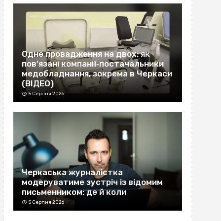
Одне провадження на двох: як
пов’язані компанії‐постачальники
медобладнання, зокрема в Черкаси
(ВІДЕО)
5 Серпня 2026
Черкаська журналістка
модеруватиме зустріч із відомим
письменником: де й коли
5 Серпня 2026