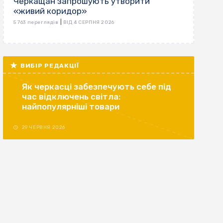
Черкащан запрошують утворити
«живий коридор»
|
5 763 переглядів
ВІД 4 СЕРПНЯ 2026
ВИБІР РЕДАКЦІЇ
Як черкасці забезпечують себе під
час відключень світла:
найпопулярніші товари
29 ЧЕРВНЯ 2026