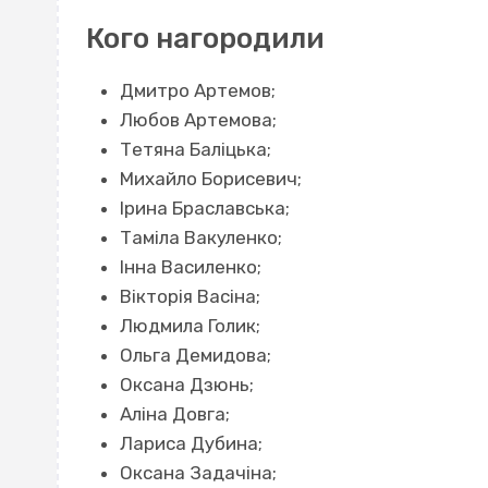
Кого нагородили
Дмитро Артемов;
Любов Артемова;
Тетяна Баліцька;
Михайло Борисевич;
Ірина Браславська;
Таміла Вакуленко;
Інна Василенко;
Вікторія Васіна;
Людмила Голик;
Ольга Демидова;
Оксана Дзюнь;
Аліна Довга;
Лариса Дубина;
Оксана Задачіна;