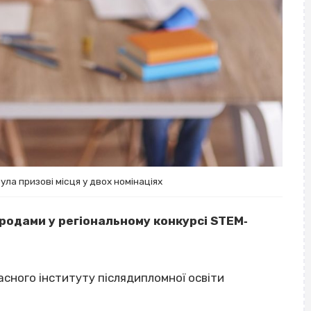
ла призові місця у двох номінаціях
родами у регіональному конкурсі STEM‐
асного інституту післядипломної освіти