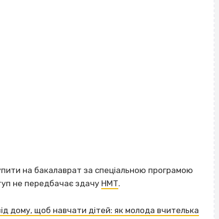
упити на бакалаврат за спеціальною програмою
туп не передбачає здачу
НМТ
.
 від дому, щоб навчати дітей: як молода вчителька