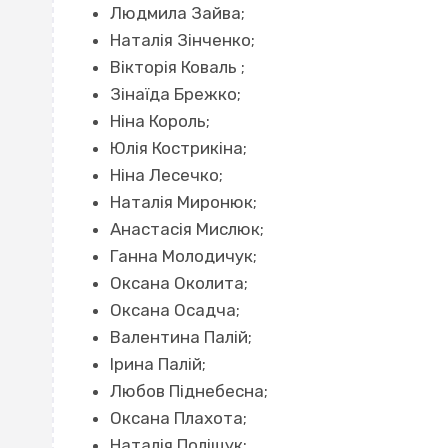
Людмила Зайва;
Наталія Зінченко;
Вікторія Коваль ;
Зінаїда Брежко;
Ніна Король;
Юлія Кострикіна;
Ніна Лесечко;
Наталія Миронюк;
Анастасія Мислюк;
Ганна Молодичук;
Оксана Околита;
Оксана Осадча;
Валентина Палій;
Ірина Палій;
Любов Піднебесна;
Оксана Плахота;
Наталія Поліщук;