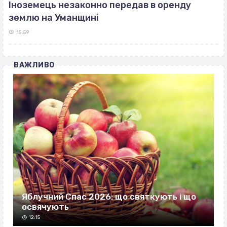
Іноземець незаконно передав в оренду
землю на Уманщині
15:59
ВАЖЛИВО
Яблучний Спас 2026: що святкують і що
освячують
12:15