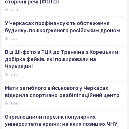
сторічні речі (ФОТО)
20:01
У Черкасах профінансують обстеження
будинку, пошкодженого російським дроном
19:00
Від ШІ‐фото з ТЦК до Тренкіна з Корецьким:
добірка фейків, які поширювали на
Черкащині
18:38
Мати загиблого військового у Черкасах
відкрила спортивно‐реабілітаційний центр
18:05
Оприлюднили перелік популярних
університетів країни: на яких позиціях ЧНУ