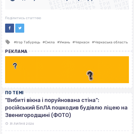
ВІСІМНАДЦЯТЬ ТРИ НУЛІ
ВІСІМНАДЦЯТЬ ТРИ НУЛІ
ВІСІМНАДЦЯТЬ ТРИ НУЛІ
ВІСІМНАДЦЯТЬ ТРИ НУЛІ
Поділитись статтею
Tagged
Ігор Табурець
Сміла
Умань
Черкаси
Черкаська область
with
РЕКЛАМА
ПО ТЕМІ
"Вибиті вікна і поруйнована стіна":
російський БпЛА пошкодив будівлю ліцею на
Звенигородщині (ФОТО)
31 ЛИПНЯ 2026