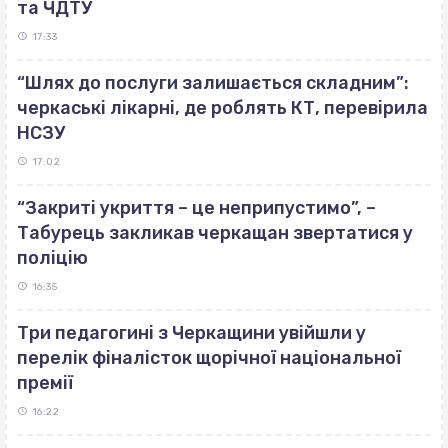
та ЧДТУ
17:33
“Шлях до послуги залишається складним”:
черкаські лікарні, де роблять КТ, перевірила
НСЗУ
17:02
“Закриті укриття – це неприпустимо”, –
Табурець закликав черкащан звертатися у
поліцію
16:35
Три педагогині з Черкащини увійшли у
перелік фіналісток щорічної національної
премії
16:22