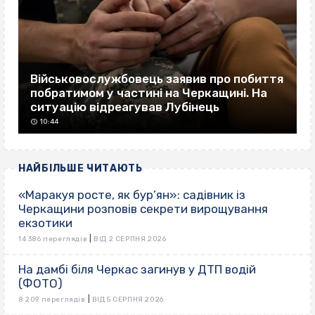
Військовослужбовець заявив про побиття
побратимом у частині на Черкащині. На
ситуацію відреагував Лубінець
10:44
НАЙБІЛЬШЕ ЧИТАЮТЬ
«Маракуя росте, як бур’ян»: садівник із
Черкащини розповів секрети вирощування
екзотики
|
14 386 переглядів
ВІД 2 СЕРПНЯ 2026
На дамбі біля Черкас загинув у ДТП водій
(ФОТО)
|
8 209 переглядів
ВІД 5 СЕРПНЯ 2026