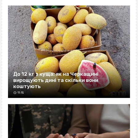
До 12 кг з куща: як на Черкащині
вирощують дині та скільки вони
коштують
11:15