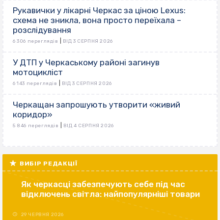
Рукавички у лікарні Черкас за ціною Lexus:
схема не зникла, вона просто переїхала –
розслідування
|
6 306 переглядів
ВІД 3 СЕРПНЯ 2026
У ДТП у Черкаському районі загинув
мотоцикліст
|
6 143 переглядів
ВІД 3 СЕРПНЯ 2026
Черкащан запрошують утворити «живий
коридор»
|
5 846 переглядів
ВІД 4 СЕРПНЯ 2026
ВИБІР РЕДАКЦІЇ
Як черкасці забезпечують себе під час
відключень світла: найпопулярніші товари
29 ЧЕРВНЯ 2026