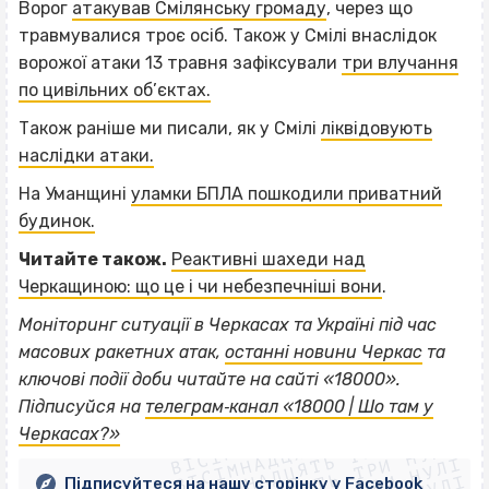
Ворог
атакував Смілянську громаду
, через що
травмувалися троє осіб. Також у Смілі внаслідок
ворожої атаки 13 травня зафіксували
три влучання
по цивільних об’єктах.
Також раніше ми писали, як у Смілі
ліквідовують
наслідки атаки.
На Уманщині
уламки БПЛА пошкодили приватний
будинок.
Читайте також.
Реактивні шахеди над
Черкащиною: що це і чи небезпечніші вони
.
Моніторинг ситуації в Черкасах та Україні під час
масових ракетних атак,
останні новини Черкас
та
ключові події доби читайте на сайті «18000».
ВІСІМНАДЦЯТЬ ТРИ НУЛІ
Підписуйся на
телеграм‐канал «18000 | Шо там у
ВІСІМНАДЦЯТЬ ТРИ НУЛІ
ВІСІМНАДЦЯТЬ ТРИ НУЛІ
Черкасах?»
ВІСІМНАДЦЯТЬ ТРИ НУЛІ
Підписуйтеся на нашу сторінку у Facebook