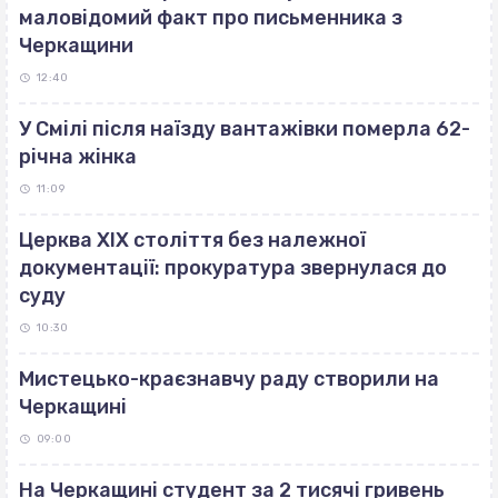
маловідомий факт про письменника з
Черкащини
12:40
У Смілі після наїзду вантажівки померла 62-
річна жінка
11:09
Церква ХІХ століття без належної
документації: прокуратура звернулася до
суду
10:30
Мистецько-краєзнавчу раду створили на
Черкащині
09:00
На Черкащині студент за 2 тисячі гривень