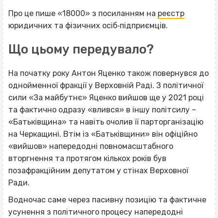
Про це пише «18000» з посиланням на
реєстр
юридичних та фізичних осіб‐підприємців.
Що цьому передувало?
На початку року Антон Яценко також повернувся до
однойменної фракції у Верховній Раді. З політичної
сили «За майбутнє» Яценко вийшов ще у 2021 році
та фактично одразу «влився» в іншу політсилу –
«Батьківщина» та навіть очолив її парторганізацію
на Черкащині. Втім із «Батьківщини» він офіційно
«вийшов» напередодні повномасштабного
вторгнення та протягом кількох років був
позафракційним депутатом у стінах Верховної
Ради.
Водночас саме через пасивну позицію та фактичне
усунення з політичного процесу напередодні