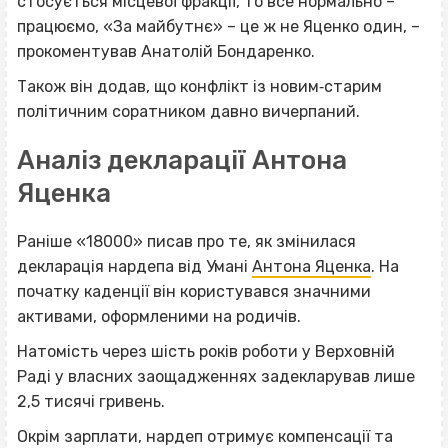
стосується місцевої фракції, то все нормально –
працюємо, «За майбутнє» – це ж не Яценко один, –
прокоментував Анатолій Бондаренко.
Також він додав, що конфлікт із новим‐старим
політичним соратником давно вичерпаний.
Аналіз декларації Антона
Яценка
Раніше «18000» писав про те, як змінилася
декларація нардепа від Умані
Антона Яценка
. На
початку каденції він користувався значними
активами, оформленими на родичів.
Натомість через шість років роботи у Верховній
Раді у власних заощадженнях задекларував лише
2,5 тисячі гривень.
Окрім зарплати, нардеп отримує компенсації та