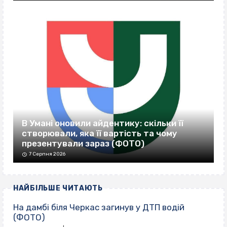
В Умані оновили айдентику: скільки її
створювали, яка її вартість та чому
презентували зараз (ФОТО)
7 Серпня 2026
НАЙБІЛЬШЕ ЧИТАЮТЬ
На дамбі біля Черкас загинув у ДТП водій
(ФОТО)