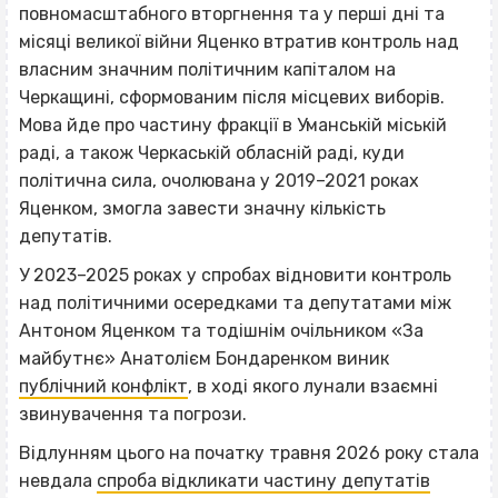
повномасштабного вторгнення та у перші дні та
місяці великої війни Яценко втратив контроль над
власним значним політичним капіталом на
Черкащині, сформованим після місцевих виборів.
Мова йде про частину фракції в Уманській міській
раді, а також Черкаській обласній раді, куди
політична сила, очолювана у 2019–2021 роках
Яценком, змогла завести значну кількість
депутатів.
У 2023–2025 роках у спробах відновити контроль
над політичними осередками та депутатами між
Антоном Яценком та тодішнім очільником «За
майбутнє» Анатолієм Бондаренком виник
публічний конфлікт
, в ході якого лунали взаємні
звинувачення та погрози.
Відлунням цього на початку травня 2026 року стала
невдала
спроба відкликати частину депутатів