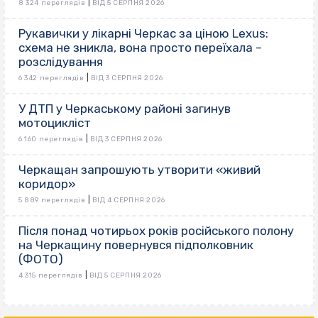
|
8 324 переглядів
ВІД 5 СЕРПНЯ 2026
Рукавички у лікарні Черкас за ціною Lexus:
схема не зникла, вона просто переїхала –
розслідування
|
6 342 переглядів
ВІД 3 СЕРПНЯ 2026
У ДТП у Черкаському районі загинув
мотоцикліст
|
6 160 переглядів
ВІД 3 СЕРПНЯ 2026
Черкащан запрошують утворити «живий
коридор»
|
5 889 переглядів
ВІД 4 СЕРПНЯ 2026
Після понад чотирьох років російського полону
на Черкащину повернувся підполковник
(ФОТО)
|
4 315 переглядів
ВІД 5 СЕРПНЯ 2026