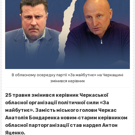
В обласному осередку партії «За майбутнє» на Черкащині
змінився керівник
25 травня змінився керівник Черкаської
обласної організації політичної сили «За
майбутнє». Замість міського голови Черкас
Анатолія Бондаренка новим‐старим керівником
обласної парторганізації став нардеп Антон
Яценко.