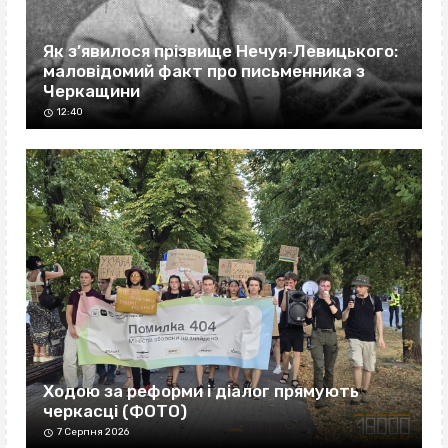
Як з’явилося прізвище Нечуя‐Левицького:
маловідомий факт про письменника з
Черкащини
12:40
Ходою за реформи і діалог прямують
черкасці (ФОТО)
7 Серпня 2026