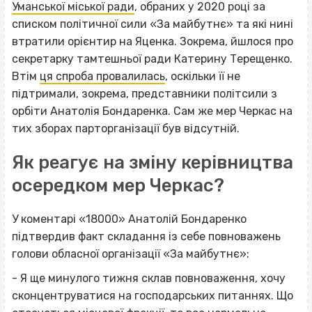
Уманської міської ради
, обраних у 2020 році за
списком політичної сили «За майбутнє» та які нині
втратили орієнтир на Яценка. Зокрема, йшлося про
секретарку тамтешньої ради Катерину Терещенко.
Втім
ця спроба провалилась
, оскільки її не
підтримали, зокрема, представники політсили з
орбіти Анатолія Бондаренка. Сам же мер Черкас на
тих зборах парторганізації був відсутній.
Як реагує на зміну керівництва
осередком мер Черкас?
У коментарі «18000» Анатолій Бондаренко
підтвердив факт складання із себе повноважень
голови обласної організації «За майбутнє»:
- Я ще минулого тижня склав повноваження, хочу
сконцентруватися на господарських питаннях. Що