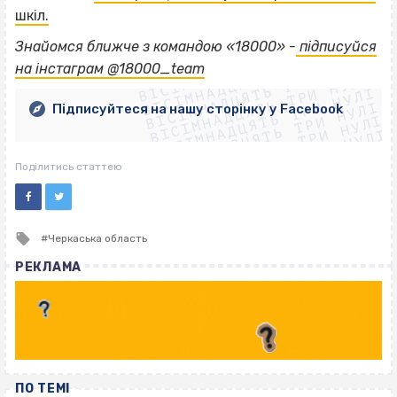
шкіл.
ВІСІМНАДЦЯТЬ ТРИ НУЛІ
Знайомся ближче з командою «18000» -
підписуйся
ВІСІМНАДЦЯТЬ ТРИ НУЛІ
ВІСІМНАДЦЯТЬ ТРИ НУЛІ
на інстаграм @18000_team
ВІСІМНАДЦЯТЬ ТРИ НУЛІ
ВІСІМНАДЦЯТЬ ТРИ НУЛІ
ВІСІМНАДЦЯТЬ ТРИ НУЛІ
Підписуйтеся на нашу сторінку у Facebook
ВІСІМНАДЦЯТЬ ТРИ НУЛІ
ВІСІМНАДЦЯТЬ ТРИ НУЛІ
Поділитись статтею
Tagged
Черкаська область
with
РЕКЛАМА
ПО ТЕМІ