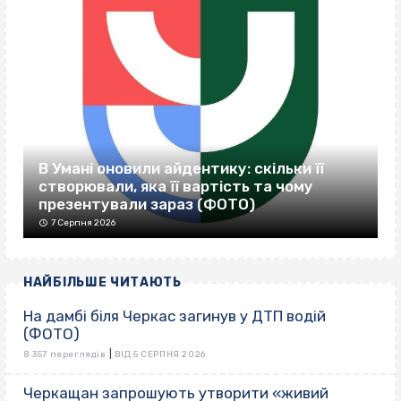
В Умані оновили айдентику: скільки її
створювали, яка її вартість та чому
презентували зараз (ФОТО)
7 Серпня 2026
НАЙБІЛЬШЕ ЧИТАЮТЬ
На дамбі біля Черкас загинув у ДТП водій
(ФОТО)
|
8 357 переглядів
ВІД 5 СЕРПНЯ 2026
Черкащан запрошують утворити «живий