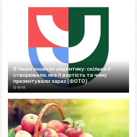
В Умані оновили айдентику: скільки її
створювали, яка її вартість та чому
презентували зараз (ФОТО)
12:02