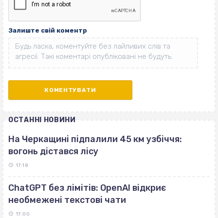
Залиште свій коментр
ОСТАННІ НОВИНИ
На Черкащині підпалили 45 км узбіччя:
вогонь дістався лісу
17:18
ChatGPT без лімітів: OpenAI відкриє
необмежені текстові чати
17:00