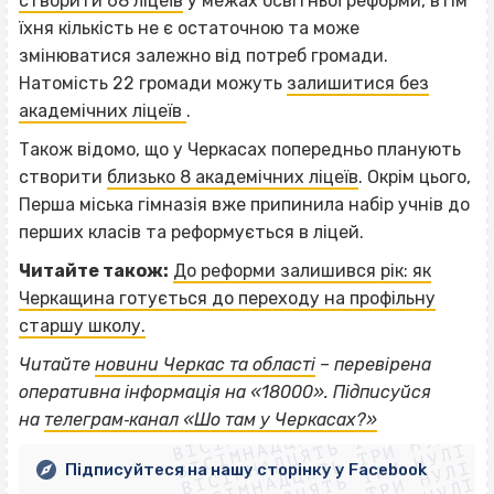
створити 68 ліцеїв
у межах освітньої реформи, втім
їхня кількість не є остаточною та може
змінюватися залежно від потреб громади.
Натомість 22 громади можуть
залишитися без
академічних ліцеїв
.
Також відомо, що у Черкасах попередньо планують
створити
близько 8 академічних ліцеїв
. Окрім цього,
Перша міська гімназія вже припинила набір учнів до
перших класів та реформується в ліцей.
Читайте також:
До реформи залишився рік: як
Черкащина готується до переходу на профільну
старшу школу.
Читайте
новини Черкас та області
– перевірена
ВІСІМНАДЦЯТЬ ТРИ НУЛІ
оперативна інформація на «18000». Підписуйся
ВІСІМНАДЦЯТЬ ТРИ НУЛІ
ВІСІМНАДЦЯТЬ ТРИ НУЛІ
на
телеграм‐канал «Шо там у Черкасах?»
ВІСІМНАДЦЯТЬ ТРИ НУЛІ
ВІСІМНАДЦЯТЬ ТРИ НУЛІ
Підписуйтеся на нашу сторінку у Facebook