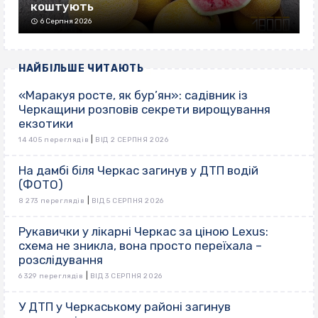
коштують
6 Серпня 2026
НАЙБІЛЬШЕ ЧИТАЮТЬ
«Маракуя росте, як бур’ян»: садівник із
Черкащини розповів секрети вирощування
екзотики
|
14 405 переглядів
ВІД 2 СЕРПНЯ 2026
На дамбі біля Черкас загинув у ДТП водій
(ФОТО)
|
8 273 переглядів
ВІД 5 СЕРПНЯ 2026
Рукавички у лікарні Черкас за ціною Lexus:
схема не зникла, вона просто переїхала –
розслідування
|
6 329 переглядів
ВІД 3 СЕРПНЯ 2026
У ДТП у Черкаському районі загинув