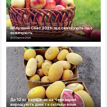
Яблучний Спас 2026: що святкують і що
освячують
6 Серпня 2026
До 12 кг з куща: як на Черкащині
вирощують дині та скільки вони