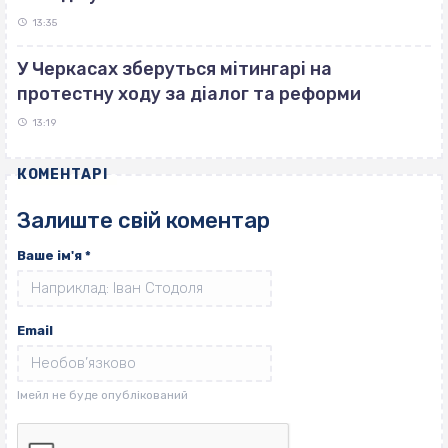
13:35
У Черкасах зберуться мітингарі на
протестну ходу за діалог та реформи
13:19
КОМЕНТАРІ
Залиште свій коментар
Ваше ім'я
*
Email