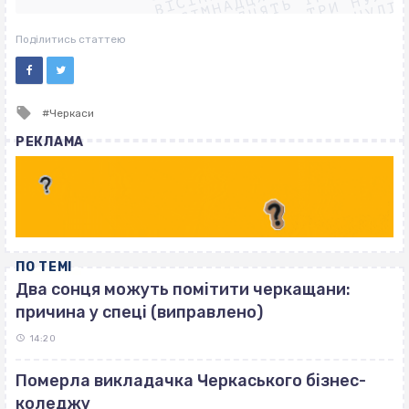
ВІСІМНАДЦЯТЬ ТРИ НУЛІ
ВІСІМНАДЦЯТЬ ТРИ НУЛІ
ВІСІМНАДЦЯТЬ ТРИ НУЛІ
Поділитись статтею
Tagged
Черкаси
with
РЕКЛАМА
ПО ТЕМІ
Два сонця можуть помітити черкащани:
причина у спеці (виправлено)
14:20
Померла викладачка Черкаського бізнес-
коледжу