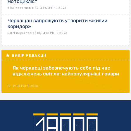
мотоцикліст
|
6 155 переглядів
ВІД 3 СЕРПНЯ 2026
Черкащан запрошують утворити «живий
коридор»
|
5 871 переглядів
ВІД 4 СЕРПНЯ 2026
ВИБІР РЕДАКЦІЇ
Як черкасці забезпечують себе під час
відключень світла: найпопулярніші товари
29 ЧЕРВНЯ 2026