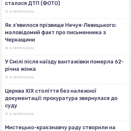
сталася ДТП (ФОТО)
8 СЕРПНЯ 2026
Як з’явилося прізвище Нечуя-Левицького:
маловідомий факт про письменника з
Черкащини
8 СЕРПНЯ 2026
У Смілі після наїзду вантажівки померла 62-
річна жінка
8 СЕРПНЯ 2026
Церква ХІХ століття без належної
документації: прокуратура звернулася до
суду
8 СЕРПНЯ 2026
Мистецько-краєзнавчу раду створили на