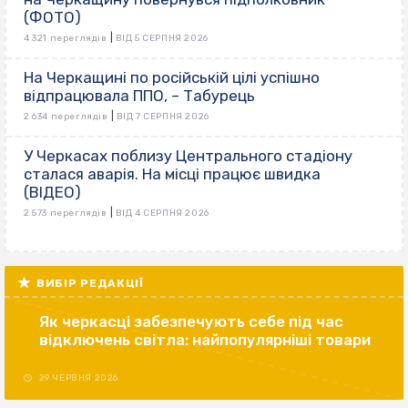
(ФОТО)
|
4 321 переглядів
ВІД 5 СЕРПНЯ 2026
На Черкащині по російській цілі успішно
відпрацювала ППО, – Табурець
|
2 634 переглядів
ВІД 7 СЕРПНЯ 2026
У Черкасах поблизу Центрального стадіону
сталася аварія. На місці працює швидка
(ВІДЕО)
|
2 573 переглядів
ВІД 4 СЕРПНЯ 2026
ВИБІР РЕДАКЦІЇ
Як черкасці забезпечують себе під час
відключень світла: найпопулярніші товари
29 ЧЕРВНЯ 2026