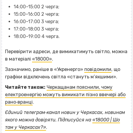
14:00–15:00 2 черга;
15:00–16:00 2 черга;
16:00–17:00 3 черга;
17:00–18:00 3 черга;
18:00–19:00 4 черга.
Перевірити адреси, де вимикатимуть світло, можна
в матеріалі
«18000»
.
Зазначимо, раніше в «Укренерго»
повідомили
, що
графіки відключень світла «стануть м’якшими».
Читайте також:
Черкащанам пояснили, чому
електроенергію можуть вимикати пізно ввечері або
рано‐вранці
.
Єдиний телеграм‐канал новин у Черкасах, новинам
ВІСІМНАДЦЯТЬ ТРИ НУЛІ
якого можна довіряти. Підписуйся на
«18000 | Шо
ВІСІМНАДЦЯТЬ ТРИ НУЛІ
там у Черкасах?»
.