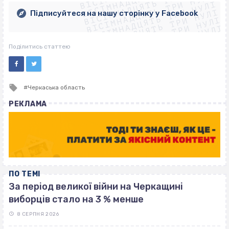
ВІСІМНАДЦЯТЬ ТРИ НУЛІ
ВІСІМНАДЦЯТЬ ТРИ НУЛІ
ВІСІМНАДЦЯТЬ ТРИ НУЛІ
ВІСІМНАДЦЯТЬ ТРИ НУЛІ
Підписуйтеся на нашу сторінку у Facebook
ВІСІМНАДЦЯТЬ ТРИ НУЛІ
ВІСІМНАДЦЯТЬ ТРИ НУЛІ
Поділитись статтею
Tagged
Черкаська область
with
РЕКЛАМА
ПО ТЕМІ
За період великої війни на Черкащині
виборців стало на 3 % менше
8 СЕРПНЯ 2026