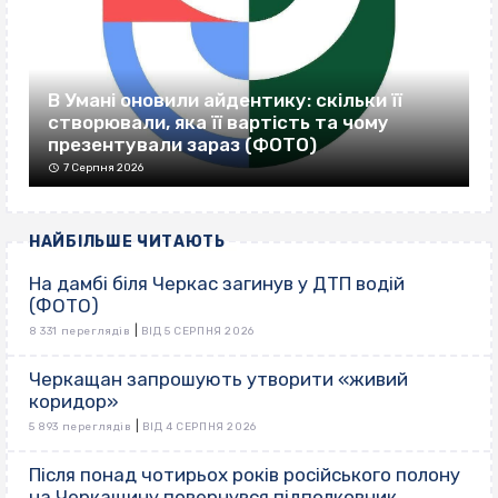
В Умані оновили айдентику: скільки її
створювали, яка її вартість та чому
презентували зараз (ФОТО)
7 Серпня 2026
НАЙБІЛЬШЕ ЧИТАЮТЬ
На дамбі біля Черкас загинув у ДТП водій
(ФОТО)
|
8 331 переглядів
ВІД 5 СЕРПНЯ 2026
Черкащан запрошують утворити «живий
коридор»
|
5 893 переглядів
ВІД 4 СЕРПНЯ 2026
Після понад чотирьох років російського полону
на Черкащину повернувся підполковник