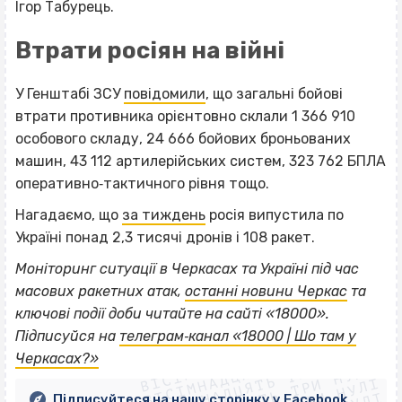
Ігор Табурець.
Втрати росіян на війні
У Генштабі ЗСУ
повідомили
, що загальні бойові
втрати противника орієнтовно склали 1 366 910
особового складу, 24 666 бойових броньованих
машин, 43 112 артилерійських систем, 323 762 БПЛА
оперативно‐тактичного рівня тощо.
Нагадаємо, що
за тиждень
росія випустила по
Україні понад 2,3 тисячі дронів і 108 ракет.
Моніторинг ситуації в Черкасах та Україні під час
масових ракетних атак,
останні новини Черкас
та
ключові події доби читайте на сайті «18000».
ВІСІМНАДЦЯТЬ ТРИ НУЛІ
Підписуйся на
телеграм‐канал «18000 | Шо там у
ВІСІМНАДЦЯТЬ ТРИ НУЛІ
ВІСІМНАДЦЯТЬ ТРИ НУЛІ
Черкасах?»
ВІСІМНАДЦЯТЬ ТРИ НУЛІ
Підписуйтеся на нашу сторінку у Facebook