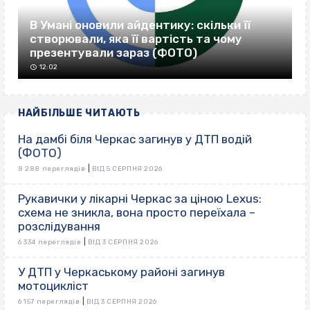
В Умані оновили айдентику: скільки її
створювали, яка її вартість та чому
презентували зараз (ФОТО)
12:02
НАЙБІЛЬШЕ ЧИТАЮТЬ
На дамбі біля Черкас загинув у ДТП водій
(ФОТО)
|
8 288 переглядів
ВІД 5 СЕРПНЯ 2026
Рукавички у лікарні Черкас за ціною Lexus:
схема не зникла, вона просто переїхала –
розслідування
|
6 334 переглядів
ВІД 3 СЕРПНЯ 2026
У ДТП у Черкаському районі загинув
мотоцикліст
|
6 157 переглядів
ВІД 3 СЕРПНЯ 2026