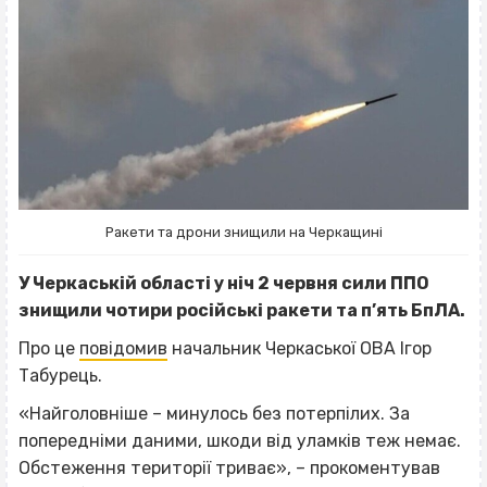
Ракети та дрони знищили на Черкащині
У Черкаській області у ніч 2 червня сили ППО
знищили чотири російські ракети та п’ять БпЛА.
Про це
повідомив
начальник Черкаської ОВА Ігор
Табурець.
«Найголовніше – минулось без потерпілих. За
попередніми даними, шкоди від уламків теж немає.
Обстеження території триває», – прокоментував