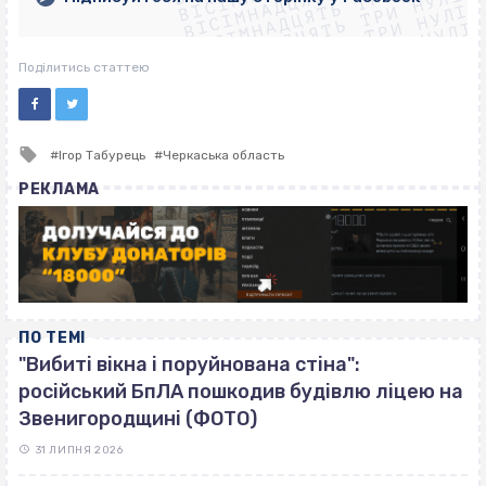
ВІСІМНАДЦЯТЬ ТРИ НУЛІ
ВІСІМНАДЦЯТЬ ТРИ НУЛІ
ВІСІМНАДЦЯТЬ ТРИ НУЛІ
ВІСІМНАДЦЯТЬ ТРИ НУЛІ
Поділитись статтею
Tagged
Ігор Табурець
Черкаська область
with
РЕКЛАМА
ПО ТЕМІ
"Вибиті вікна і поруйнована стіна":
російський БпЛА пошкодив будівлю ліцею на
Звенигородщині (ФОТО)
31 ЛИПНЯ 2026