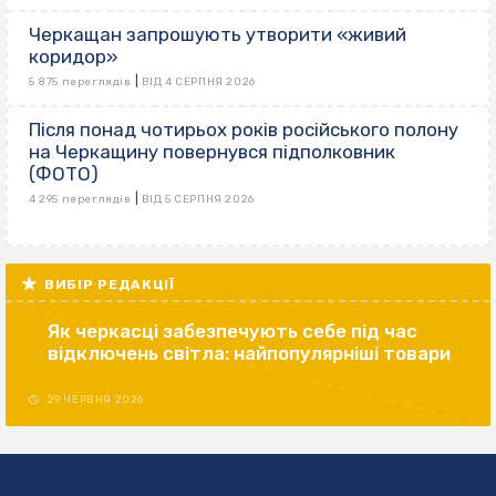
Черкащан запрошують утворити «живий
коридор»
|
5 875 переглядів
ВІД 4 СЕРПНЯ 2026
Після понад чотирьох років російського полону
на Черкащину повернувся підполковник
(ФОТО)
|
4 295 переглядів
ВІД 5 СЕРПНЯ 2026
ВИБІР РЕДАКЦІЇ
Як черкасці забезпечують себе під час
відключень світла: найпопулярніші товари
29 ЧЕРВНЯ 2026