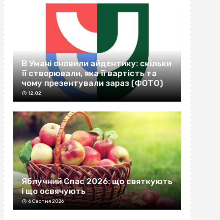
В Умані оновили айдентику: скільки
її створювали, яка її вартість та
чому презентували зараз (ФОТО)
12:02
Яблучний Спас 2026: що святкують
і що освячують
6 Серпня 2026