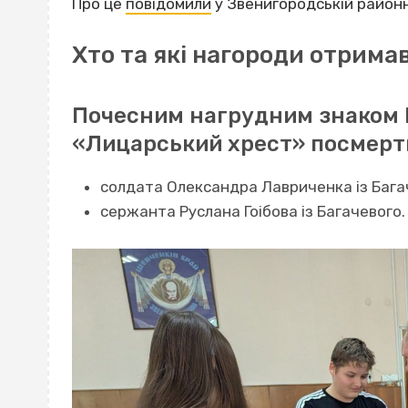
Про це
повідомили
у Звенигородській районні
Хто та які нагороди отрима
Почесним нагрудним знаком М
«Лицарський хрест» посмерт
солдата Олександра Лавриченка із Бага
сержанта Руслана Гоібова із Багачевого.