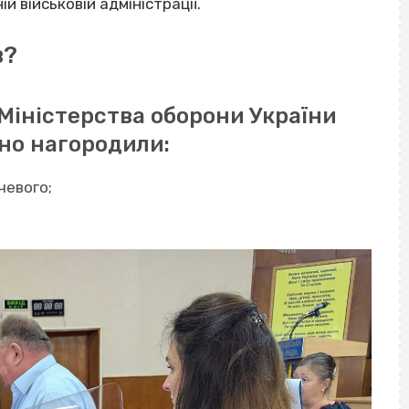
й військовій адміністрації.
в?
іністерства оборони України
но нагородили:
чевого;