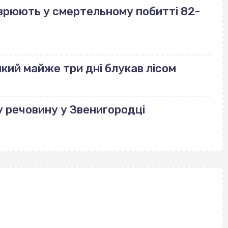
озрюють у смертельному побитті 82-
який майже три дні блукав лісом
у речовину у Звенигородці