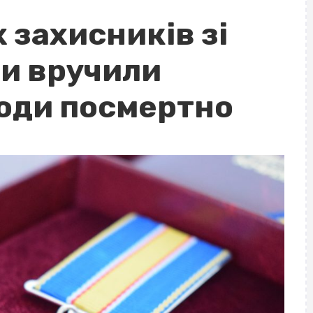
 захисників зі
и вручили
оди посмертно