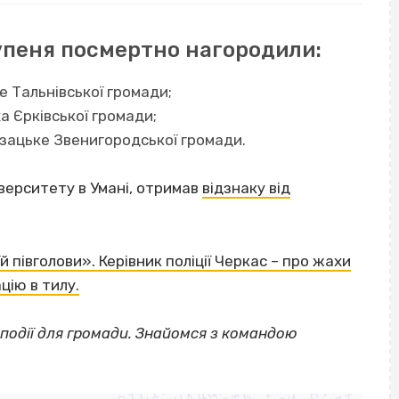
тупеня посмертно нагородили:
е Тальнівської громади;
а Єрківської громади;
зацьке Звенигородської громади.
іверситету в Умані, отримав
відзнаку від
їй півголови». Керівник поліції Черкас – про жахи
цію в тилу.
події для громади. Знайомся з командою
ВІСІМНАДЦЯТЬ ТРИ НУЛІ
ВІСІМНАДЦЯТЬ ТРИ НУЛІ