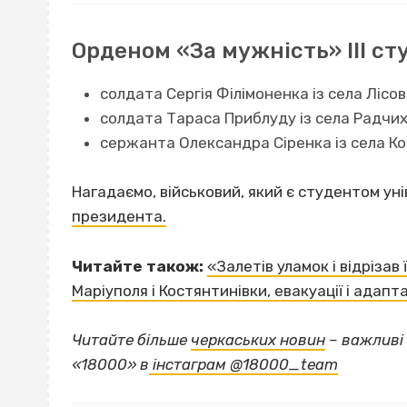
Орденом «За мужність» ІІІ с
солдата Сергія Філімоненка із села Лісов
солдата Тараса Приблуду із села Радчих
сержанта Олександра Сіренка із села Ко
Нагадаємо, військовий, який є студентом ун
президента.
Читайте також:
«Залетів уламок і відрізав 
Маріуполя і Костянтинівки, евакуації і адапта
Читайте більше
черкаських новин
– важливі 
«18000» в
інстаграм @18000_team