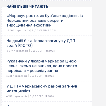
НАЙБІЛЬШЕ ЧИТАЮТЬ
«Маракуя росте, як бур’ян»: садівник із
Черкащини розповів секрети
вирощування екзотики
|
14 406 переглядів
ВІД 2 СЕРПНЯ 2026
На дамбі біля Черкас загинув у ДТП
водій (ФОТО)
|
8 277 переглядів
ВІД 5 СЕРПНЯ 2026
Рукавички у лікарні Черкас за ціною
Lexus: схема не зникла, вона просто
переїхала – розслідування
|
6 331 переглядів
ВІД 3 СЕРПНЯ 2026
У ДТП у Черкаському районі загинув
мотоцикліст
|
6 155 переглядів
ВІД 3 СЕРПНЯ 2026