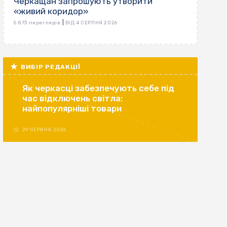
Черкащан запрошують утворити
«живий коридор»
|
5 873 переглядів
ВІД 4 СЕРПНЯ 2026
ВИБІР РЕДАКЦІЇ
Як черкасці забезпечують себе під
час відключень світла:
найпопулярніші товари
29 ЧЕРВНЯ 2026